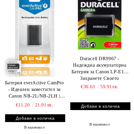
Duracell DR9967 -
Надеждна акумулаторна
Батерия за Canon LP-E10:
Захранете Своето
Батерия everActive CamPro
Творчество
€30.63
59.91лв.
- Идеален заместител за
Canon NB-2L/NB-2LH |
BATERIIKI.COM
€11.20
21.91лв.
В наличност
В наличност