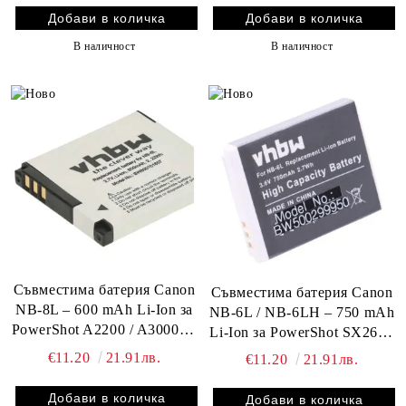
мощност за ежедневна
фотография
В наличност
В наличност
Съвместима батерия Canon
Съвместима батерия Canon
NB-8L – 600 mAh Li-Ion за
NB-6L / NB-6LH – 750 mAh
PowerShot A2200 / A3000 IS
Li-Ion за PowerShot SX260 /
/ A3200 IS | Компактна
S95 / Ixus 300HS | Лека,
€11.20
21.91лв.
€11.20
21.91лв.
енергия за големи моменти
мощна, надеждна