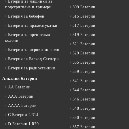
Батерии за машинки за
подстригване и тримери
309 Батерии
Батерия за бебефон
315 Батерии
Батерии за прахосмукачки
317 Батерии
Батерии за преносими
319 Батерии
колони
321 Батерии
Батерии за игрови конзоли
329 Батерии
Батерия за Баркод Скенери
335 Батерии
Батерия за радиостанция
339 Батерии
Алкални батерии
341 Батерии
АА Батерии
344 Батерии
ААА Батерии
346 Батерии
АААА Батерии
348 Батерии
C Батерии LR14
350 Батерии
D Батерии LR20
357 Батерии