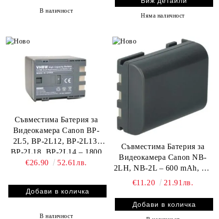
Виж детайли
В наличност
Няма наличност
Съвместима Батерия за
Видеокамера Canon BP-
2L5, BP-2L12, BP-2L13,
Съвместима Батерия за
BP-2L18, BP-2L14 – 1800
Видеокамера Canon NB-
€26.90
52.61лв.
mAh, 7.2 V, Li-Ion |
2LH, NB-2L – 600 mAh, 7.2
BATERIIKI.COM
V, Li-Ion | BATERIIKI.COM
€11.20
21.91лв.
В наличност