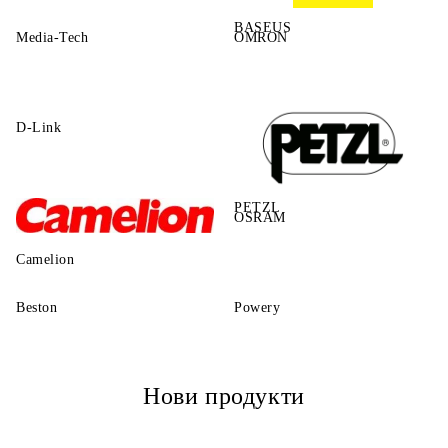
BASEUS
Media-Tech
OMRON
D-Link
PETZL
OSRAM
Camelion
Beston
Powery
Нови продукти