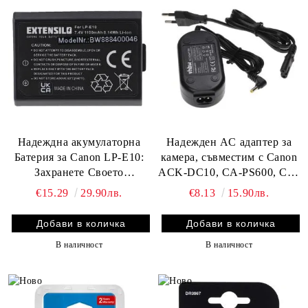
Надеждна акумулаторна
Надежден AC адаптер за
Батерия за Canon LP-E10:
камера, съвместим с Canon
Захранете Своето
ACK-DC10, CA-PS600, CA-
Творчество
PS500, CA-PS400
€15.29
29.90лв.
€8.13
15.90лв.
В наличност
В наличност