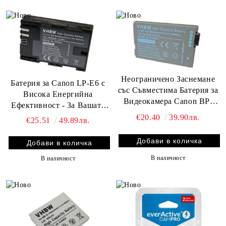
Неограничено Заснемане
Батерия за Canon LP-E6 с
със Съвместима Батерия за
Висока Енергийна
Видеокамера Canon BP-
Ефективност - За Вашата
308, BP-208, BP-315 -
Камера с Инфо Чип:
€20.40
39.90лв.
€25.51
49.89лв.
850mAh, 7.4V Li-ion. От
Мощност за Вашите
BATERIIKI.COM - Вашият
Творчески Записи
Надежден Партньор
В наличност
В наличност