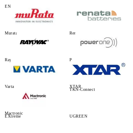
ENERGIZER
Murata
Renata
Rayovac
Power One
Varta
XTAR
TKN-Connect
Mactronic
EXtreme
UGREEN