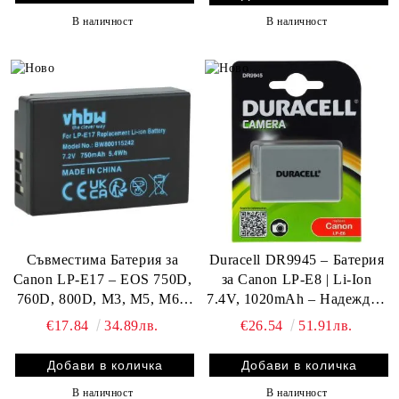
В наличност
В наличност
Съвместима Батерия за
Duracell DR9945 – Батерия
Canon LP-E17 – EOS 750D,
за Canon LP-E8 | Li-Ion
760D, 800D, M3, M5, M6 -
7.4V, 1020mAh – Надеждно
750mAh, 7.2V, Li-Ion –
захранване за вашия
€17.84
34.89лв.
€26.54
51.91лв.
Надеждна енергия за
фотоапарат
вашата камера
В наличност
В наличност