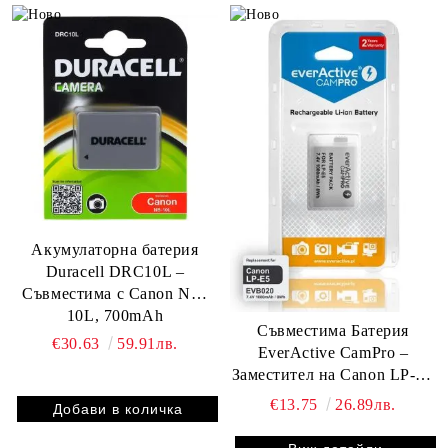
Акумулаторна батерия
Duracell DRC10L –
Съвместима с Canon NB-
10L, 700mAh
Съвместима Батерия
€30.63
59.91лв.
EverActive CamPro –
Заместител на Canon LP-E5
| BATERIIKI.COM
€13.75
26.89лв.