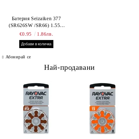
Батерия Seizaiken 377
(SR626SW /SR66) 1.55V
Silver Oxide – оригинална
€0.95
1.86лв.
Seiko батерия за часовник,
Made in Japan
Абонирай се
Най-продавани