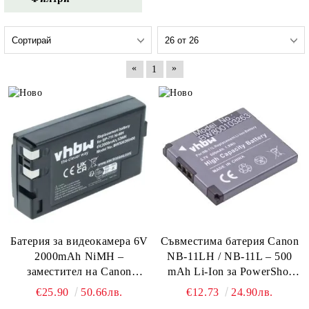
«
»
1
Батерия за видеокамера 6V
Съвместима батерия Canon
2000mAh NiMH –
NB-11LH / NB-11L – 500
заместител на Canon
mAh Li-Ion за PowerShot
BP‑818 / BP‑729 / BP‑726 /
SX430 IS / IXUS 190 /
€25.90
50.66лв.
€12.73
24.90лв.
BP‑722D / BP‑714 / BP‑711
A2500 | Компактна