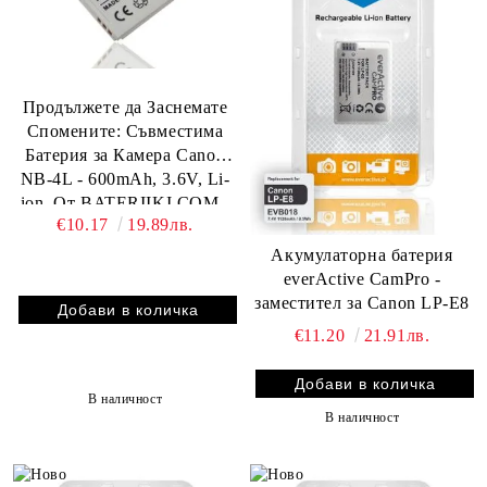
Продължете да Заснемате
Спомените: Съвместима
Батерия за Камера Canon
NB-4L - 600mAh, 3.6V, Li-
ion. От BATERIIKI.COM -
€10.17
19.89лв.
Надеждна Енергия за
Вашия Фотоапарат.
Акумулаторна батерия
everActive CamPro -
заместител за Canon LP-E8
€11.20
21.91лв.
В наличност
В наличност