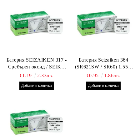
Батерия SEIZAIKEN 317 -
Батерия Seizaiken 364
Сребърен оксид / SEIKO
(SR621SW / SR60) 1.55V
SR516SW / SR62 – 1.55V –
Silver Oxide – оригинална
€1.19
2.33лв.
€0.95
1.86лв.
Оригинална от Япония
Seiko батерия за часовник