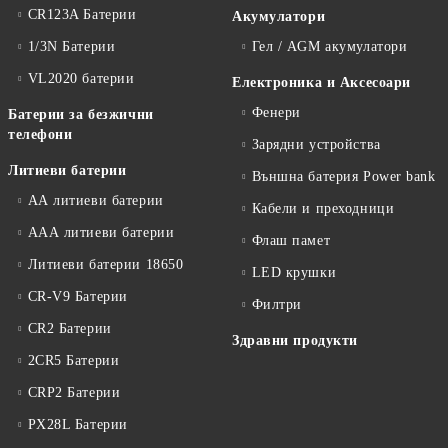
CR123A Батерии
Акумулатори
1/3N Батерии
Гел / AGM акумулатори
VL2020 батерии
Електроника и Аксесоари
Фенери
Батерии за безжични
телефони
Зарядни устройства
Литиеви батерии
Външна батерия Power bank
АА литиеви батерии
Кабели и преходници
ААА литиеви батерии
Флаш памет
Литиеви батерии 18650
LED крушки
CR-V9 Батерии
Филтри
CR2 Батерии
Здравни продукти
2CR5 Батерии
CRP2 Батерии
PX28L Батерии