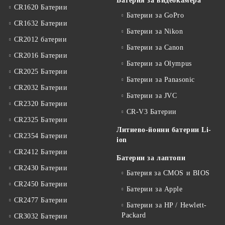
Батерия за видеокамера
CR1620 Батерии
Батерии за GoPro
CR1632 Батерии
Батерии за Nikon
CR2012 батерии
Батерии за Canon
CR2016 Батерии
Батерии за Olympus
CR2025 Батерии
Батерии за Panasonic
CR2032 Батерии
Батерии за JVC
CR2320 Батерии
CR-V3 Батерии
CR2325 Батерии
Литиево-йонни батерии Li-
CR2354 Батерии
ion
CR2412 Батерии
Батерии за лаптопи
CR2430 Батерии
Батерия за CMOS и BIOS
CR2450 Батерии
Батерии за Apple
CR2477 Батерии
Батерии за HP / Hewlett-
Packard
CR3032 Батерии