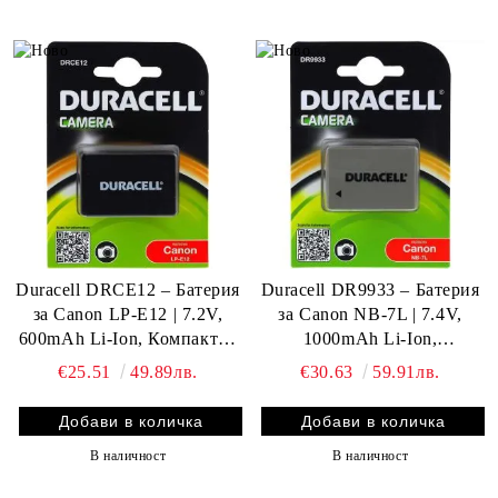
Duracell DRCE12 – Батерия
Duracell DR9933 – Батерия
за Canon LP-E12 | 7.2V,
за Canon NB-7L | 7.4V,
600mAh Li-Ion, Компактна
1000mAh Li-Ion,
и Надеждна
Висококачествен
€25.51
49.89лв.
€30.63
59.91лв.
Заместител
В наличност
В наличност