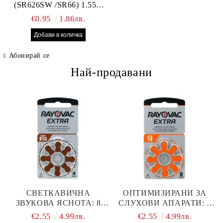
(SR626SW /SR66) 1.55V
Silver Oxide – оригинална
€0.95
1.86лв.
Seiko батерия за часовник,
Made in Japan
Абонирай се
Най-продавани
СВЕТКАВИЧНА
ОПТИМИЗИРАНИ ЗА
ЗВУКОВА ЯСНОТА: 8
СЛУХОВИ АПАРАТИ: 8
БРОЯ RAYOVAC EXTRA
БРОЯ RAYOVAC EXTRA
€2.55
4.99лв.
€2.55
4.99лв.
312 БАТЕРИИ ЗА
13 БАТЕРИИ С ВИСОКА