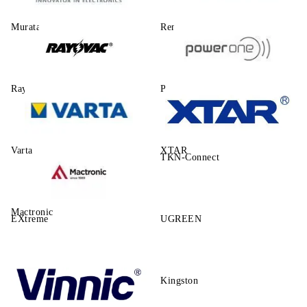
Murata
Renata
Rayovac
Power One
Varta
XTAR
TKN-Connect
Mactronic
EXtreme
UGREEN
Kingston