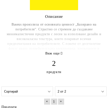
Описание
Baseus произлиза от основната ценност „Базирано на
потребителя“. Страстно се стремим да създаваме
минималистични продукти с лесен за използване дизайн и
висококласна текстура, които покриват всички
предпочитания на потребителите. С повече от десетилетие
фокус върху потребителската електроника, иновациите и
креативността ни доведоха до мястото, където сме в
Виж още
момента, с множество патенти, международни награди за
2
дизайн и огромно разнообразие от продукти.
Apex CE Specialists GmbH
продукти
Info@apex-ce.de
Grafenberger 277
40237 Düsseldorf
Germany
https://www.baseus.com/
«
»
1
Продукти