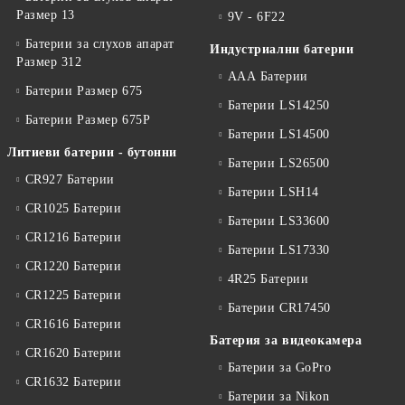
Размер 13
9V - 6F22
Батерии за слухов апарат
Индустриални батерии
Размер 312
ААА Батерии
Батерии Размер 675
Батерии LS14250
Батерии Размер 675P
Батерии LS14500
Литиеви батерии - бутонни
Батерии LS26500
CR927 Батерии
Батерии LSH14
CR1025 Батерии
Батерии LS33600
CR1216 Батерии
Батерии LS17330
CR1220 Батерии
4R25 Батерии
CR1225 Батерии
Батерии CR17450
CR1616 Батерии
Батерия за видеокамера
CR1620 Батерии
Батерии за GoPro
CR1632 Батерии
Батерии за Nikon