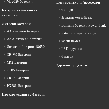
VL2020 батерии
Електроника и Аксесоари
Фенери
Батерии за безжични
телефони
Зарядни устройства
Литиеви батерии
Външна батерия Power bank
АА литиеви батерии
Кабели и преходници
ААА литиеви батерии
Флаш памет
Литиеви батерии 18650
LED крушки
CR-V9 Батерии
Филтри
CR2 Батерии
Здравни продукти
2CR5 Батерии
CRP2 Батерии
PX28L Батерии
Презареждащи се батерии