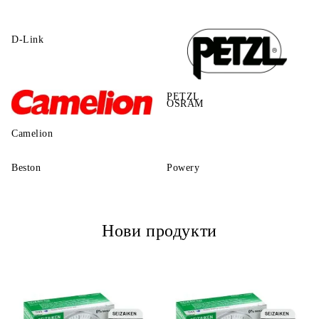
D-Link
PETZL
OSRAM
Camelion
Beston
Powery
Нови продукти