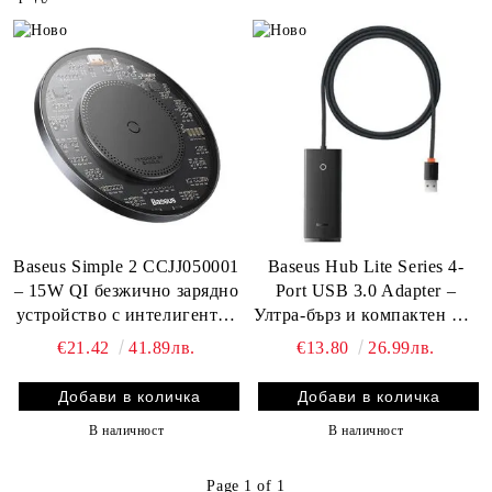
Baseus Simple 2 CCJJ050001
Baseus Hub Lite Series 4-
– 15W QI безжично зарядно
Port USB 3.0 Adapter –
устройство с интелигентна
Ултра-бърз и компактен usb
защита и елегантен дизайн
хъб за разширена
€21.42
41.89лв.
€13.80
26.99лв.
свързаност
В наличност
В наличност
Page 1 of 1