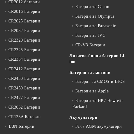
CR2012 батерии
Батерии за Canon
CR2016 Батерии
Батерии за Olympus
CR2025 Батерии
Батерии за Panasonic
CR2032 Батерии
Батерии за JVC
CR2320 Батерии
CR-V3 Батерии
CR2325 Батерии
Литиево-йонни батерии Li-
CR2354 Батерии
ion
CR2412 Батерии
Батерии за лаптопи
CR2430 Батерии
Батерия за CMOS и BIOS
CR2450 Батерии
Батерии за Apple
CR2477 Батерии
Батерии за HP / Hewlett-
Packard
CR3032 Батерии
CR123A Батерии
Акумулатори
1/3N Батерии
Гел / AGM акумулатори