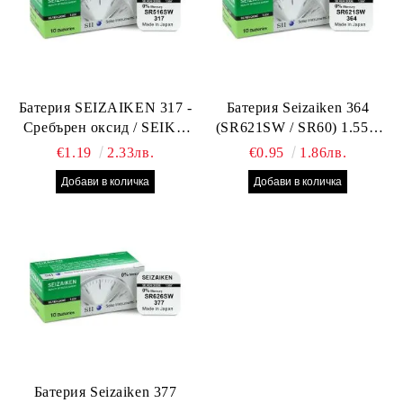
Батерия SEIZAIKEN 317 -
Батерия Seizaiken 364
Сребърен оксид / SEIKO
(SR621SW / SR60) 1.55V
SR516SW / SR62 – 1.55V –
Silver Oxide – оригинална
€1.19
2.33лв.
€0.95
1.86лв.
Оригинална от Япония
Seiko батерия за часовник
Батерия Seizaiken 377