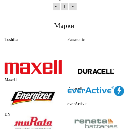
«
»
1
Марки
Toshiba
Panasonic
Maxell
Duracell
everActive
ENERGIZER