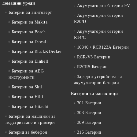
домашни уреди
Акумулаторни батерии 9V
Батерии за винтоверт
Акумулаторни батерии
R20/D
Батерии за Makita
Акумулаторни батерии
Батерии за Bosch
R14/C
Батерии за Dewalt
16340 / RCR123A Батерии
Батерии за Black&Decker
RCR-V3 Батерии
Батерии за Einhell
R2CR5 Батерии
Батерии за AEG
Зарядни устройства за
инструменти
акумулаторни батерии
Батерии за Skil
Батерии за часовници
Батерии за Hilti
301 Батерии
Батерии за Hitachi
303 Батерии
Батерии за машинки за
подстригване и тримери
309 Батерии
Батерия за бебефон
315 Батерии