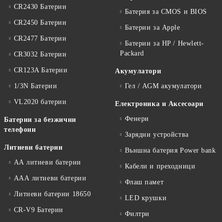
CR2430 Батерии
Батерия за CMOS и BIOS
CR2450 Батерии
Батерии за Apple
CR2477 Батерии
Батерии за HP / Hewlett-
Packard
CR3032 Батерии
CR123A Батерии
Акумулатори
1/3N Батерии
Гел / AGM акумулатори
VL2020 батерии
Електроника и Аксесоари
Фенери
Батерии за безжични
телефони
Зарядни устройства
Литиеви батерии
Външна батерия Power bank
АА литиеви батерии
Кабели и преходници
ААА литиеви батерии
Флаш памет
Литиеви батерии 18650
LED крушки
CR-V9 Батерии
Филтри