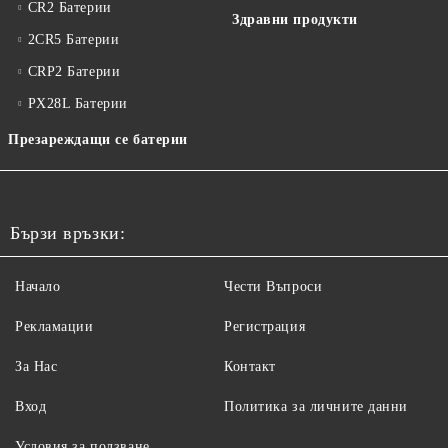
CR2 Батерии
Здравни продукти
2CR5 Батерии
CRP2 Батерии
PX28L Батерии
Презареждащи се батерии
Бързи връзки:
Начало
Чести Въпроси
Рекламации
Регистрация
За Нас
Контакт
Вход
Политика за личните данни
Условия за ползване