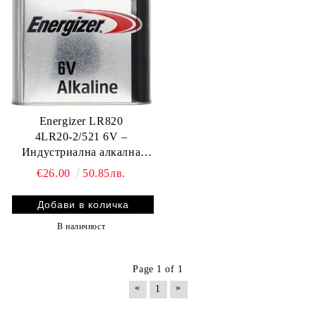
Energizer LR820
4LR20‑2/521 6V –
Индустриална алкална
батерия с висока мощност
€26.00
50.85лв.
за фенери, сигнализация,
измервателни уреди и
професионално оборудване
В наличност
Page 1 of 1
«
»
1