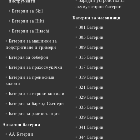
Зарядни устройства за
инструменти
акумулаторни батерии
Батерии за Skil
Батерии за часовници
Батерии за Hilti
301 Батерии
Батерии за Hitachi
303 Батерии
Батерии за машинки за
подстригване и тримери
309 Батерии
Батерия за бебефон
315 Батерии
Батерии за прахосмукачки
317 Батерии
Батерии за преносими
319 Батерии
колони
321 Батерии
Батерии за игрови конзоли
329 Батерии
Батерия за Баркод Скенери
335 Батерии
Батерия за радиостанция
339 Батерии
Алкални батерии
341 Батерии
АА Батерии
344 Батерии