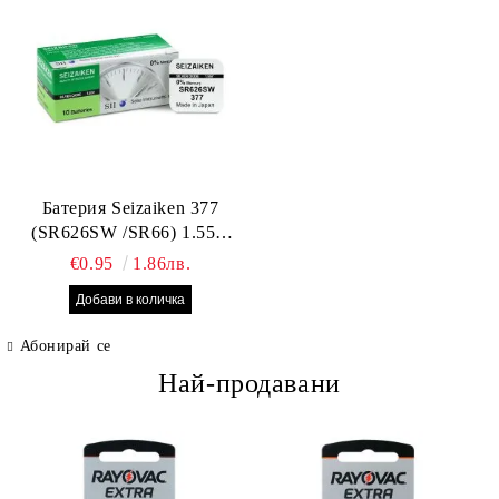
Батерия Seizaiken 377
(SR626SW /SR66) 1.55V
Silver Oxide – оригинална
€0.95
1.86лв.
Seiko батерия за часовник,
Made in Japan
Абонирай се
Най-продавани