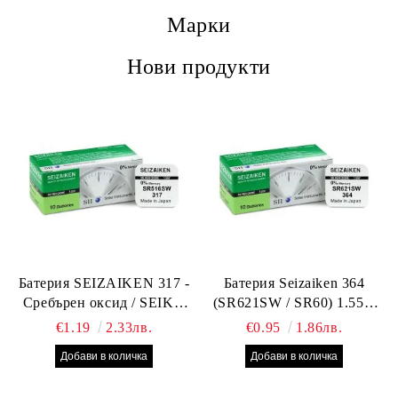
Марки
Нови продукти
Батерия SEIZAIKEN 317 -
Батерия Seizaiken 364
Сребърен оксид / SEIKO
(SR621SW / SR60) 1.55V
SR516SW / SR62 – 1.55V –
Silver Oxide – оригинална
€1.19
2.33лв.
€0.95
1.86лв.
Оригинална от Япония
Seiko батерия за часовник