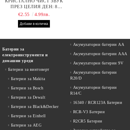
КРИСТАЛНО ЧИСТ ЗВУК
ПРЕЗ ЦЕЛИЯ ДЕН: 8
БРОЯ RAYOVAC EXTRA
€2.55
4.99лв.
10 БАТЕРИИ ЗА СЛУХОВ
АПАРАТ
Акумулаторни батерии АА
Батерии за
Акумулаторни батерии AAA
електроинструменти и
домашни уреди
Акумулаторни батерии 9V
Батерии за винтоверт
Акумулаторни батерии
R20/D
Батерии за Makita
Акумулаторни батерии
Батерии за Bosch
R14/C
Батерии за Dewalt
16340 / RCR123A Батерии
Батерии за Black&Decker
RCR-V3 Батерии
Батерии за Einhell
R2CR5 Батерии
Батерии за AEG