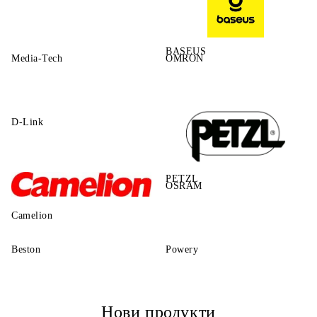
BASEUS
Media-Tech
OMRON
D-Link
PETZL
OSRAM
Camelion
Beston
Powery
Нови продукти