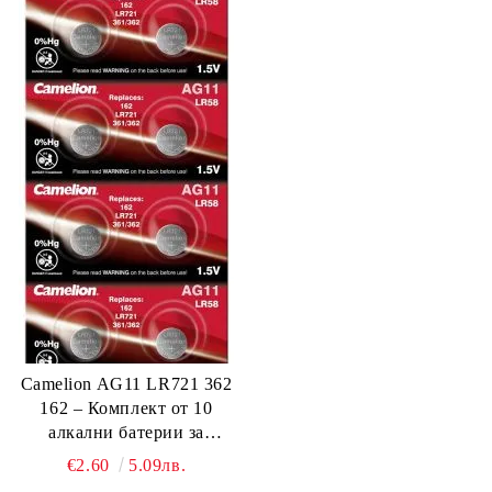
Camelion AG11 LR721 362
162 – Комплект от 10
алкални батерии за
миниатюрна електроника с
€2.60
5.09лв.
висока надеждност!