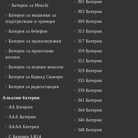
301 Батерии
Батерии за Hitachi
303 Батерии
Батерии за машинки за
подстригване и тримери
309 Батерии
Батерия за бебефон
315 Батерии
Батерии за прахосмукачки
317 Батерии
Батерии за преносими
319 Батерии
колони
321 Батерии
Батерии за игрови конзоли
329 Батерии
Батерия за Баркод Скенери
335 Батерии
Батерия за радиостанция
339 Батерии
Алкални батерии
341 Батерии
АА Батерии
344 Батерии
ААА Батерии
346 Батерии
АААА Батерии
348 Батерии
C Батерии LR14