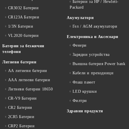
Батерии за HP / Hewlett-
Packard
CR3032 Батерии
CR123A Батерии
Акумулатори
1/3N Батерии
Гел / AGM акумулатори
VL2020 батерии
Електроника и Аксесоари
Фенери
Батерии за безжични
телефони
Зарядни устройства
Литиеви батерии
Външна батерия Power bank
АА литиеви батерии
Кабели и преходници
ААА литиеви батерии
Флаш памет
Литиеви батерии 18650
LED крушки
CR-V9 Батерии
Филтри
CR2 Батерии
Здравни продукти
2CR5 Батерии
CRP2 Батерии