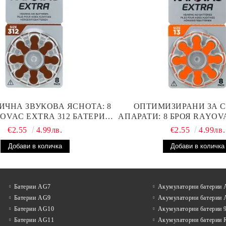
ИЧНА ЗВУКОВА ЯСНОТА: 8
ОПТИМИЗИРАНИ ЗА 
OVAC EXTRA 312 БАТЕРИИ
АПАРАТИ: 8 БРОЯ RAYOV
В АПАРАТ С НАЙ-ДОБРАТА
БАТЕРИИ С ВИС
€2.55
4.99лв.
€2.55
4.99лв.
ЦЕНА!
ПРОИЗВОДИТЕЛ
Батерии AG7
Акумулаторни батерии
Батерии AG9
Акумулаторни батерии
Батерии AG10
Акумулаторни батерии 
Батерии AG11
Акумулаторни батерии 