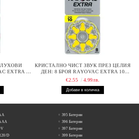
СЛУХОВИ
КРИСТАЛНО ЧИСТ ЗВУК ПРЕЗ ЦЕЛИЯ
AC EXTRA 13
ДЕН: 8 БРОЯ RAYOVAC EXTRA 10
ОКА
БАТЕРИИ ЗА СЛУХОВ АПАРАТ
€2.55
4.99лв.
НОСТ
 АА
395 Батерии
 AAA
396 Батерии
9V
397 Батерии
R20/D
399 Батерии