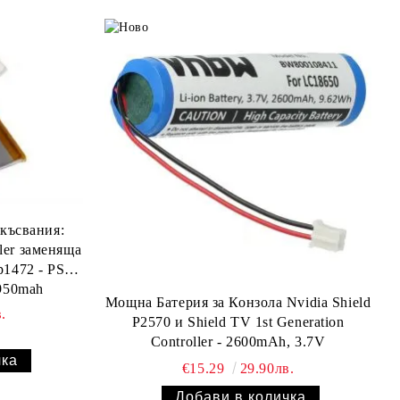
късвания:
ler заменяща
p1472 - PS3
 950mah
Мощна Батерия за Конзола Nvidia Shield
.
P2570 и Shield TV 1st Generation
Controller - 2600mAh, 3.7V
€15.29
29.90лв.