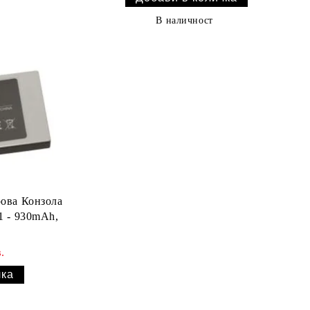
В наличност
рова Конзола
1 - 930mAh,
.