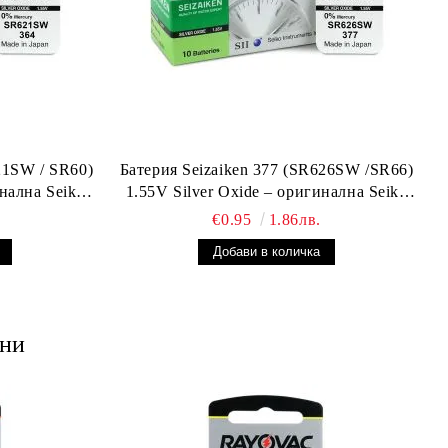
21SW / SR60)
Батерия Seizaiken 377 (SR626SW /SR66)
инална Seiko
1.55V Silver Oxide – оригинална Seiko
ник
батерия за часовник, Made in Japan
€0.95
1.86лв.
ани