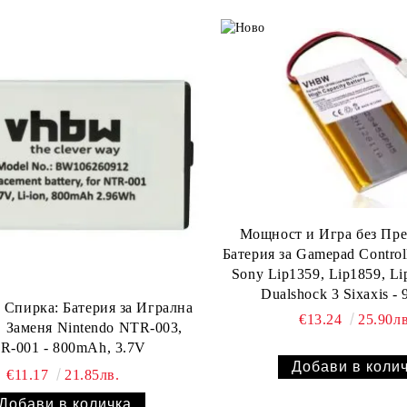
Мощност и Игра без Пре
Батерия за Gamepad Control
Sony Lip1359, Lip1859, Li
Dualshock 3 Sixaxis -
 Спирка: Батерия за Игрална
€13.24
25.90лв
, Заменя Nintendo NTR-003,
R-001 - 800mAh, 3.7V
€11.17
21.85лв.