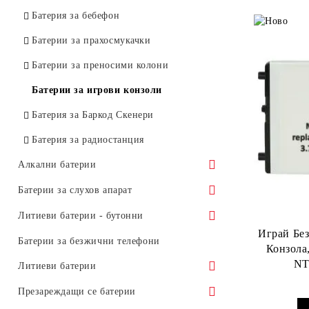
Батерии за Bosch
Батерия за бебефон
Батерии за Dewalt
Батерии за прахосмукачки
Батерии за Black&Decker
Батерии за преносими колони
Батерии за Einhell
Батерии за игрови конзоли
Батерии за AEG инструменти
Батерия за Баркод Скенери
Батерии за Skil
Батерия за радиостанция
Батерии за Hilti
Алкални батерии
Батерии за Hitachi
АА Батерии
Батерии за слухов апарат
ААА Батерии
Батерии за слухов апарат Размер 10
Литиеви батерии - бутонни
Играй Без
АААА Батерии
Батерии за слухов апарат Размер 13
CR927 Батерии
Батерии за безжични телефони
Конзола
NT
C Батерии LR14
Батерии за слухов апарат Размер 312
CR1025 Батерии
Литиеви батерии
D Батерии LR20
Батерии Размер 675
CR1216 Батерии
АА литиеви батерии
Презареждащи се батерии