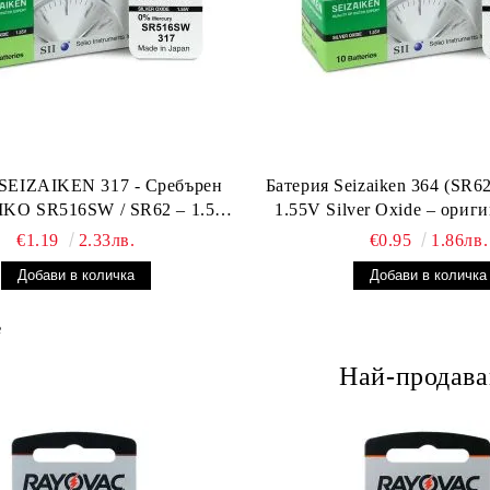
 SEIZAIKEN 317 - Сребърен
Батерия Seizaiken 364 (SR6
EIKO SR516SW / SR62 – 1.55V
1.55V Silver Oxide – ориг
Оригинална от Япония
батерия за часов
€1.19
2.33лв.
€0.95
1.86лв.
е
Най-продав