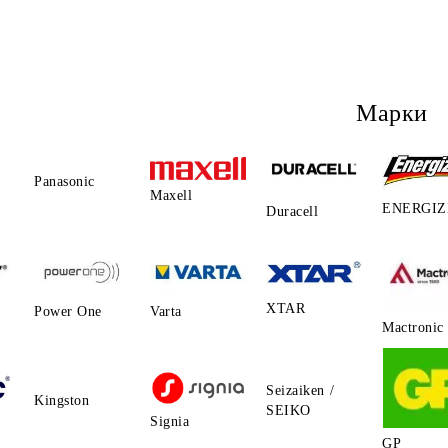
Марки
Panasonic
Maxell
ENERGIZ
Duracell
XTAR
Power One
Varta
Mactronic
Seizaiken /
Kingston
SEIKO
Signia
GP