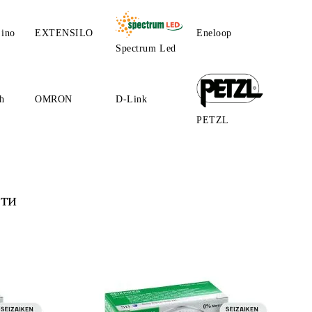
ino
EXTENSILO
Eneloop
Spectrum Led
h
OMRON
D-Link
PETZL
ти