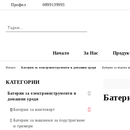
Профил
0899139993
Начало
За Нас
Продук
Начало
Батерии за електроинструменти и домашни уреди
Батерии за игрови к
КАТЕГОРИИ
Батерии за електроинструменти и
Батери
домашни уреди
Батерии за винтоверт
Батерии за Makita
Батерии за машинки за подстригване
и тримери