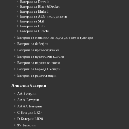
Батерии за Dewalt
Батерии за Black&Decker
Батерии за Einhell
Батерии за AEG инструменти
Батерии за Skil
Батерии за Hilti
Батерии за Hitachi
Батерии за машинки за подстригване и тримери
Батерия за бебефон
Батерии за прахосмукачки
Батерии за преносими колони
Батерии за игрови конзоли
Батерия за Баркод Скенери
Батерия за радиостанция
Алкални батерии
АА Батерии
ААА Батерии
АААА Батерии
C Батерии LR14
D Батерии LR20
9V Батерии