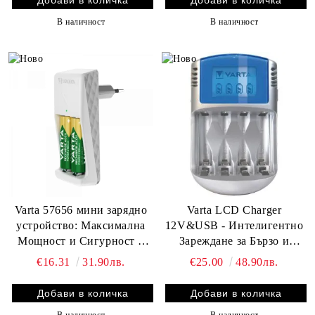
В наличност
В наличност
Varta 57656 мини зарядно
Varta LCD Charger
устройство: Максимална
12V&USB - Интелигентно
Мощност и Сигурност в
Зареждане за Бързо и
Едно, включително 2бр. AA
Безопасно Възстановяване
€16.31
31.90лв.
€25.00
48.90лв.
2100mAh презареждащи се
на Вашите Батерии АА и
Батерии
ААА
В наличност
В наличност