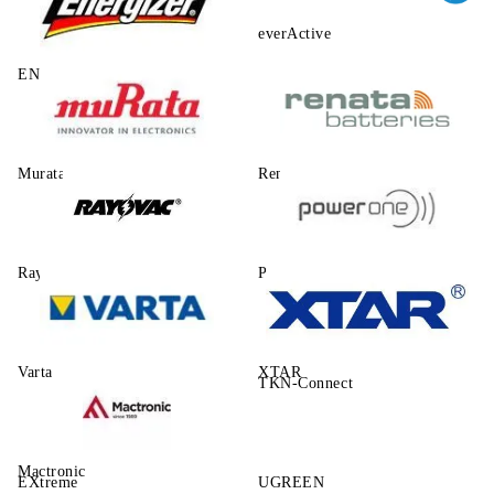
everActive
ENERGIZER
Murata
Renata
Rayovac
Power One
Varta
XTAR
TKN-Connect
Mactronic
EXtreme
UGREEN