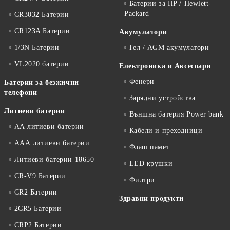
Батерии за HP / Hewlett-
Packard
CR3032 Батерии
CR123A Батерии
Акумулатори
1/3N Батерии
Гел / AGM акумулатори
VL2020 батерии
Електроника и Аксесоари
Фенери
Батерии за безжични
телефони
Зарядни устройства
Литиеви батерии
Външна батерия Power bank
АА литиеви батерии
Кабели и преходници
ААА литиеви батерии
Флаш памет
Литиеви батерии 18650
LED крушки
CR-V9 Батерии
Филтри
CR2 Батерии
Здравни продукти
2CR5 Батерии
CRP2 Батерии