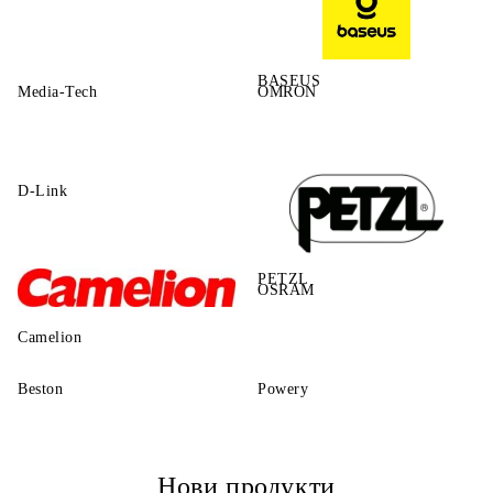
BASEUS
Media-Tech
OMRON
D-Link
PETZL
OSRAM
Camelion
Beston
Powery
Нови продукти