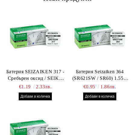
Батерия SEIZAIKEN 317 -
Батерия Seizaiken 364
Сребърен оксид / SEIKO
(SR621SW / SR60) 1.55V
SR516SW / SR62 – 1.55V –
Silver Oxide – оригинална
€1.19
2.33лв.
€0.95
1.86лв.
Оригинална от Япония
Seiko батерия за часовник