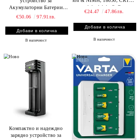
ion & NIMH, 18650, CR123,
устройство за
AA, AAA, C, D
Акумулаторни Батерии
€24.47
47.86лв.
Makita CT226 и Други 12V
€50.06
97.91лв.
Инструменти – Компактно,
Бързо и Надеждно
В наличност
В наличност
Компактно и надеждно
зарядно устройство за