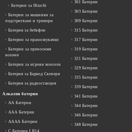
301 Батерии
Батерии за Hitachi
303 Батерии
Батерии за машинки за
подстригване и тримери
309 Батерии
Батерия за бебефон
315 Батерии
Батерии за прахосмукачки
317 Батерии
Батерии за преносими
319 Батерии
колони
321 Батерии
Батерии за игрови конзоли
329 Батерии
Батерия за Баркод Скенери
335 Батерии
Батерия за радиостанция
339 Батерии
Алкални батерии
341 Батерии
АА Батерии
344 Батерии
ААА Батерии
346 Батерии
АААА Батерии
348 Батерии
C Батерии LR14