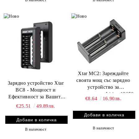
Xtar MC2: Зареждайте
своята мощ със зарядно
Зарядно устройство Xtar
устройство за
BC8 - Мощност и
цилиндрични Li-ion 18650
Ефективност за Вашите
€8.64
16.90лв.
батерии
Батерии | BATERIIKI.COM
€25.51
49.89лв.
В наличност
В наличност