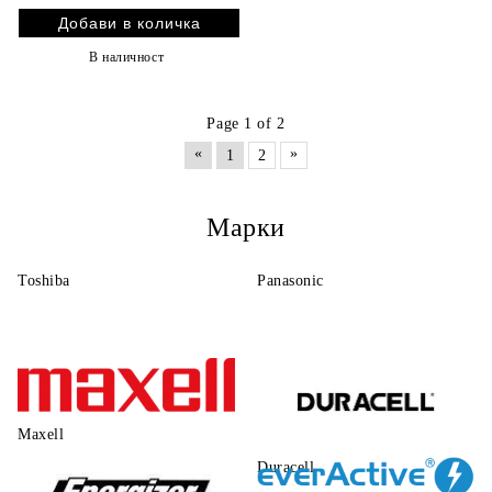
Надеждна Енергия |
BATERIIKI.COM
В наличност
Page 1 of 2
«
»
1
2
Марки
Toshiba
Panasonic
Maxell
Duracell