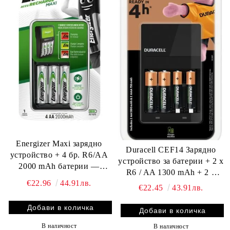
Energizer Maxi зарядно
Duracell CEF14 Зарядно
устройство + 4 бр. R6/AA
устройство за батерии + 2 x
2000 mAh батерии —
R6 / AA 1300 mAh + 2 x
Бързо, сигурно и
€22.96
44.91лв.
R03 / AAA 750 mAh
€22.45
43.91лв.
ефективно зареждане!
В наличност
В наличност