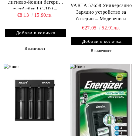
литиево-йонни батерии
VARTA 57658 Универсално
everActive LC-100 –
Зарядно устройство за
€8.13
15.90лв.
Перфектният избор за
батерии – Модерено и
вашите нужди!
мултифункционално за
€27.05
52.91лв.
Всички Ваши Батерии -
AA/AAA/9V/C/D
В наличност
В наличност