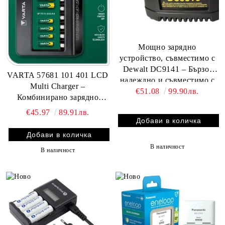
Мощно зарядно
устройство, съвместимо с
Dewalt DC9141 – Бързо,
VARTA 57681 101 401 LCD
надеждно и съвместимо с
Multi Charger –
€51.08
99.90лв.
над 40 модела! Замества
Комбинирано зарядно
dc9310
устройство за батерии АА
€45.97
89.91лв.
и ААА с LCD дисплей
В наличност
В наличност