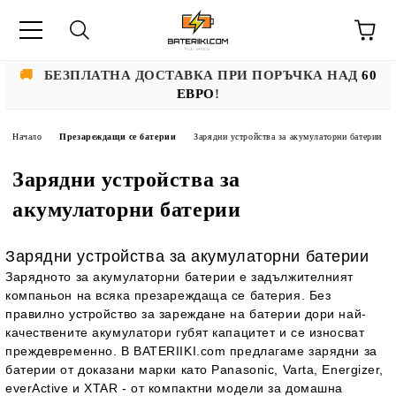
🚚
БЕЗПЛАТНА ДОСТАВКА ПРИ ПОРЪЧКА НАД
60
ЕВРО
!
Начало
Презареждащи се батерии
Зарядни устройства за акумулаторни батерии
Зарядни устройства за
акумулаторни батерии
Зарядни устройства за акумулаторни батерии
Зарядното за акумулаторни батерии е задължителният
компаньон на всяка презареждаща се батерия. Без
правилно устройство за зареждане на батерии дори най-
качествените акумулатори губят капацитет и се износват
преждевременно. В BATERIIKI.com предлагаме зарядни за
батерии от доказани марки като Panasonic, Varta, Energizer,
everActive и XTAR - от компактни модели за домашна