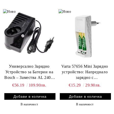
Универсално Зарядно
Varta 57656 Mini Зарядно
Устройство за Батерии на
устройство: Напреднало
Bosch – Замества AL 2404,
зарядно с
2607225184 – Подходящо за
Висококачествени AAA
€56.19
109.90лв.
€15.29
29.90лв.
Ni-Cd / NiMH
800mah Батерии за Вашия
Акумулаторни Батерии
Комфорт
В наличност
В наличност