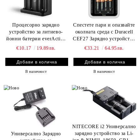
Процесорно зарядно
Спестете пари и опазвайте
устройство за литиево-
околната среда с Duracell
йонни батерии everActive
CEF27 Зарядно устройство
LC-200 – Компактно,
за батерии и включените
€10.17
19.89лв.
€33.21
64.95лв.
Надеждно и Бързо!
батерии R6/AA и R03/AAA
- налични в
BATERIIKI.COM
В наличност
В наличност
NITECORE i2 Универсално
зарядно устройство за Li-
Универсално Зарядно