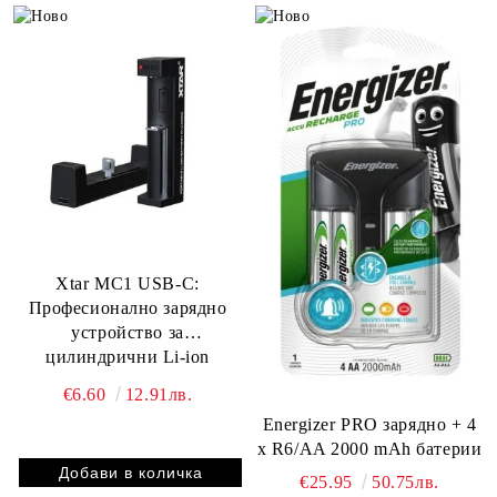
Xtar MC1 USB-C:
Професионално зарядно
устройство за
цилиндрични Li-ion
батерии със скоростно
€6.60
12.91лв.
зареждане и пълна защита -
Energizer PRO зарядно + 4
BATERIIKI.COM
x R6/AA 2000 mAh батерии
€25.95
50.75лв.