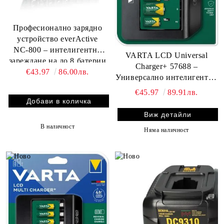
Професионално зарядно
устройство everActive
NC‑800 – интелигентно
VARTA LCD Universal
зареждане на до 8 батерии
Charger+ 57688 –
€43.97
86.00лв.
едновременно
Универсално интелигентно
зарядно за батерии AA,
€45.97
89.91лв.
AAA, C, D и 9V, LCD
дисплей, бързо зареждане
Виж детайли
В наличност
Няма наличност