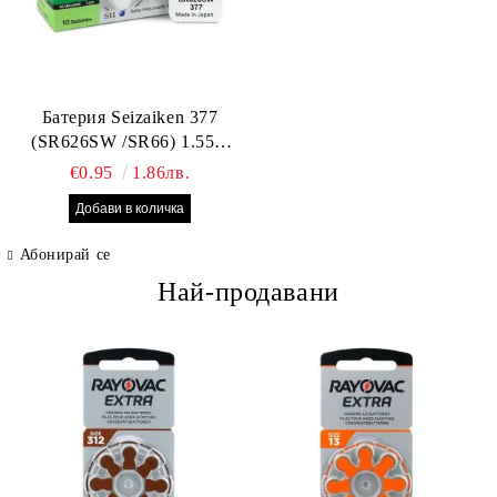
Батерия Seizaiken 377
(SR626SW /SR66) 1.55V
Silver Oxide – оригинална
€0.95
1.86лв.
Seiko батерия за часовник,
Made in Japan
Абонирай се
Най-продавани