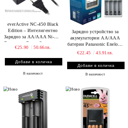
everActive NC-450 Black
Edition – Интелигентно
Зарядно устройство за
Зарядно за AA/AAA Ni-MH
акумулаторни AA/AAA
Батерии с Бързо Зареждане
батерии Panasonic Eneloop
€25.90
50.66лв.
и LCD Дисплей
Q-CC51E – Бързо и
€22.45
43.91лв.
сигурно зареждане |
BATERIIKI.COM
В наличност
В наличност