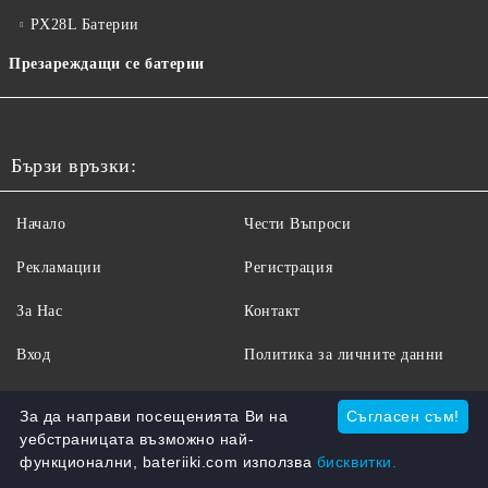
PX28L Батерии
Презареждащи се батерии
Бързи връзки:
Начало
Чести Въпроси
Рекламации
Регистрация
За Нас
Контакт
Вход
Политика за личните данни
Условия за ползване
За да направи посещенията Ви на
Съгласен съм!
уебстраницата възможно най-
Бисквитки
функционални, bateriiki.com използва
бисквитки.
Доставка