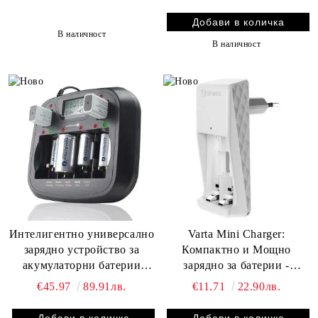
В наличност
В наличност
Интелигентно универсално
Varta Mini Charger:
зарядно устройство за
Компактно и Мощно
акумулаторни батерии
зарядно за батерии -
everActive NC-900U с LCD
Зареждайте Бързо и Лесно
€45.97
89.91лв.
€11.71
22.90лв.
дисплей и USB порт
Вашите Батерии АА и
ААА