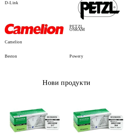
D-Link
PETZL
OSRAM
Camelion
Beston
Powery
Нови продукти