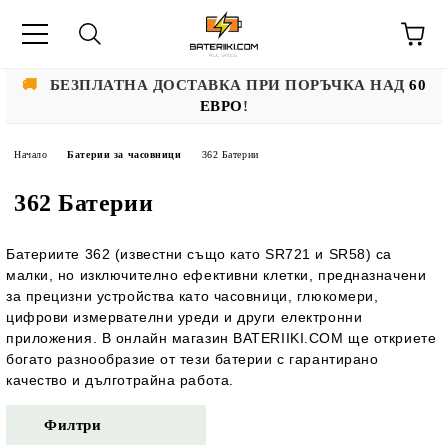
🚚
БЕЗПЛАТНА ДОСТАВКА ПРИ ПОРЪЧКА НАД
60
ЕВРО
!
Начало
Батерии за часовници
362 Батерии
362 Батерии
Батериите 362 (известни също като SR721 и SR58) са
малки, но изключително ефективни клетки, предназначени
за прецизни устройства като часовници, глюкомери,
цифрови измервателни уреди и други електронни
приложения. В онлайн магазин BATERIIKI.COM ще откриете
богато разнообразие от тези батерии с гарантирано
качество и дълготрайна работа.
Филтри