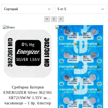
«
»
1
Сребърна Батерия
ENERGIZER Silver 362/361
SR721SW/W 1.55V за
часовници – 1 бр. блистер