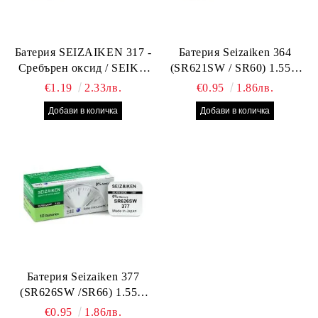
Батерия SEIZAIKEN 317 -
Батерия Seizaiken 364
Сребърен оксид / SEIKO
(SR621SW / SR60) 1.55V
SR516SW / SR62 – 1.55V –
Silver Oxide – оригинална
€1.19
2.33лв.
€0.95
1.86лв.
Оригинална от Япония
Seiko батерия за часовник
Батерия Seizaiken 377
(SR626SW /SR66) 1.55V
Silver Oxide – оригинална
€0.95
1.86лв.