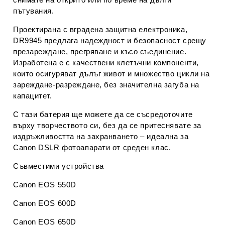
пътувания.
Проектирана с
вграденa защитна електроника
,
DR9945 предлага надеждност и безопасност срещу
презареждане, прегряване и късо съединение.
Изработена е с
качествени клетъчни компоненти
,
които осигуряват дълъг живот и множество цикли на
зареждане-разреждане, без значителна загуба на
капацитет.
С тази батерия ще можете да се съсредоточите
върху творчеството си, без да се притеснявате за
издръжливостта на захранването – идеална за
Canon DSLR фотоапарати
от среден клас.
Съвместими устройства
Canon EOS 550D
Canon EOS 600D
Canon EOS 650D