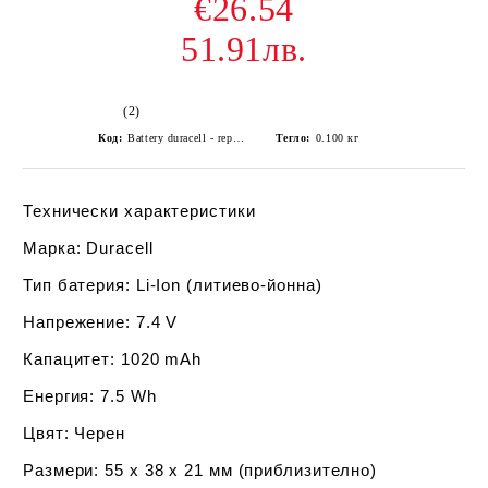
€26.54
51.91лв.
(2)
Код:
Battery duracell - replacement Canon LP-E8
Тегло:
0.100
кг
Технически характеристики
Марка:
Duracell
Тип батерия:
Li-Ion (литиево-йонна)
Напрежение:
7.4 V
Капацитет:
1020 mAh
Енергия:
7.5 Wh
Цвят:
Черен
Размери:
55 x 38 x 21 мм (приблизително)