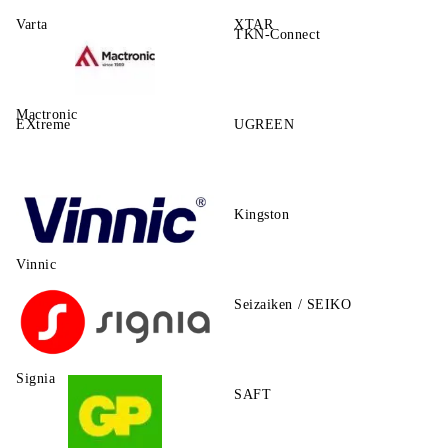
Varta
XTAR
TKN-Connect
Mactronic
EXtreme
UGREEN
Kingston
Vinnic
Seizaiken / SEIKO
Signia
SAFT