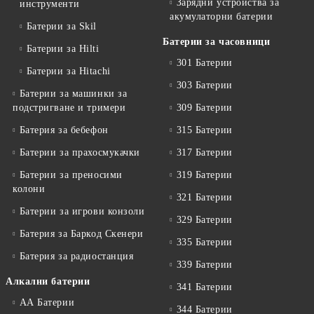
Зарядни устройства за
инструменти
акумулаторни батерии
Батерии за Skil
Батерии за часовници
Батерии за Hilti
301 Батерии
Батерии за Hitachi
303 Батерии
Батерии за машинки за
подстригване и тримери
309 Батерии
Батерия за бебефон
315 Батерии
Батерии за прахосмукачки
317 Батерии
Батерии за преносими
319 Батерии
колони
321 Батерии
Батерии за игрови конзоли
329 Батерии
Батерия за Баркод Скенери
335 Батерии
Батерия за радиостанция
339 Батерии
Алкални батерии
341 Батерии
АА Батерии
344 Батерии