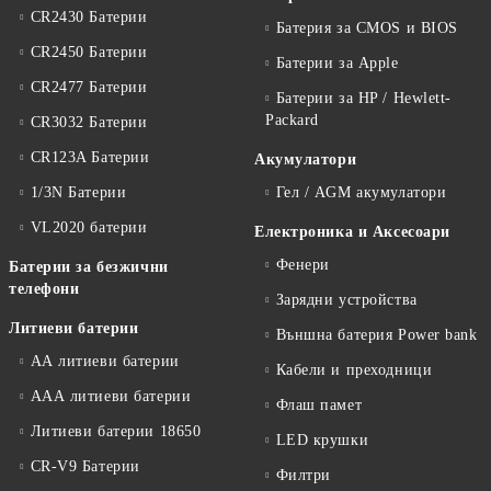
CR2430 Батерии
Батерия за CMOS и BIOS
CR2450 Батерии
Батерии за Apple
CR2477 Батерии
Батерии за HP / Hewlett-
Packard
CR3032 Батерии
CR123A Батерии
Акумулатори
1/3N Батерии
Гел / AGM акумулатори
VL2020 батерии
Електроника и Аксесоари
Фенери
Батерии за безжични
телефони
Зарядни устройства
Литиеви батерии
Външна батерия Power bank
АА литиеви батерии
Кабели и преходници
ААА литиеви батерии
Флаш памет
Литиеви батерии 18650
LED крушки
CR-V9 Батерии
Филтри