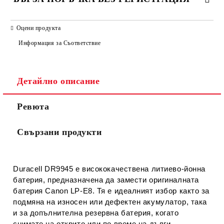
САМО ПОПЪЛНЕТЕ 2 ПОЛЕТА
Оцени продукта
Информация за Съответствие
Съгласен съм с
Политиката за лични данни
Детайлно описание
Ние ще се свържем с вас в рамките на работния ден.
Ревюта
Свързани продукти
Duracell DR9945
е висококачествена
литиево-йонна
батерия
, предназначена да замести оригиналната
батерия Canon LP-E8. Тя е идеалният избор както за
подмяна на износен или дефектен акумулатор, така
и за допълнителна резервна батерия, когато
снимате на открито или по време на дълги