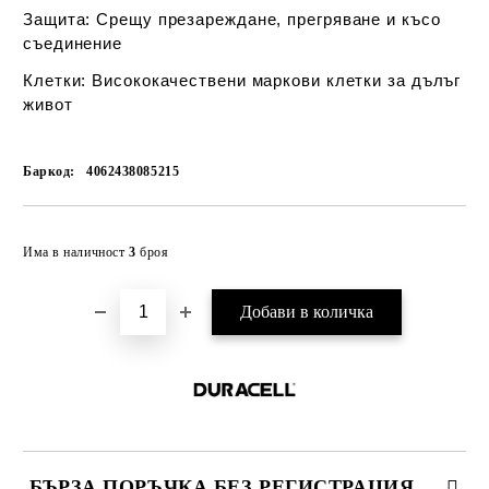
Защита:
Срещу презареждане, прегряване и късо
съединение
Клетки:
Висококачествени маркови клетки за дълъг
живот
Баркод:
4062438085215
Добави в желани
Има в наличност
3
броя
БЪРЗА ПОРЪЧКА БЕЗ РЕГИСТРАЦИЯ