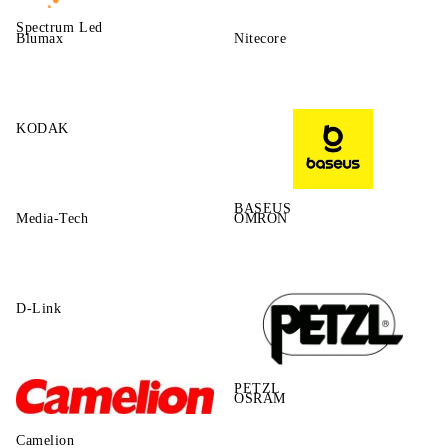
Spectrum Led
Blumax
Nitecore
KODAK
BASEUS
Media-Tech
OMRON
D-Link
PETZL
OSRAM
Camelion