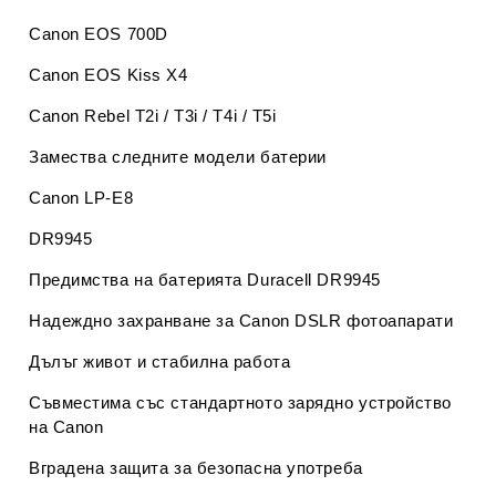
Canon EOS 700D
Canon EOS Kiss X4
Canon Rebel T2i / T3i / T4i / T5i
Замества следните модели батерии
Canon LP-E8
DR9945
Предимства на батерията Duracell DR9945
Надеждно захранване за Canon DSLR фотоапарати
Дълъг живот и стабилна работа
Съвместима със стандартното зарядно устройство
на Canon
Вградена защита за безопасна употреба