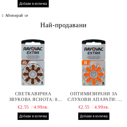
Made in Japan
Абонирай се
Най-продавани
СВЕТКАВИЧНА
ОПТИМИЗИРАНИ ЗА
ЗВУКОВА ЯСНОТА: 8
СЛУХОВИ АПАРАТИ: 8
БРОЯ RAYOVAC EXTRA
БРОЯ RAYOVAC EXTRA
€2.55
4.99лв.
€2.55
4.99лв.
312 БАТЕРИИ ЗА
13 БАТЕРИИ С ВИСОКА
СЛУХОВ АПАРАТ С
ПРОИЗВОДИТЕЛНОСТ
НАЙ-ДОБРАТА ЦЕНА!