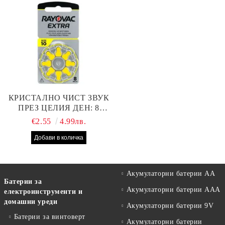
КРИСТАЛНО ЧИСТ ЗВУК
ПРЕЗ ЦЕЛИЯ ДЕН: 8
БРОЯ RAYOVAC EXTRA
€2.55
4.99лв.
10 БАТЕРИИ ЗА СЛУХОВ
АПАРАТ
Акумулаторни батерии АА
Батерии за
Акумулаторни батерии AAA
електроинструменти и
домашни уреди
Акумулаторни батерии 9V
Батерии за винтоверт
Акумулаторни батерии