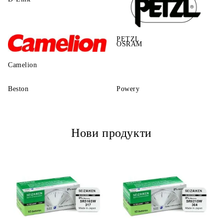
PETZL
OSRAM
Camelion
Beston
Powery
Нови продукти