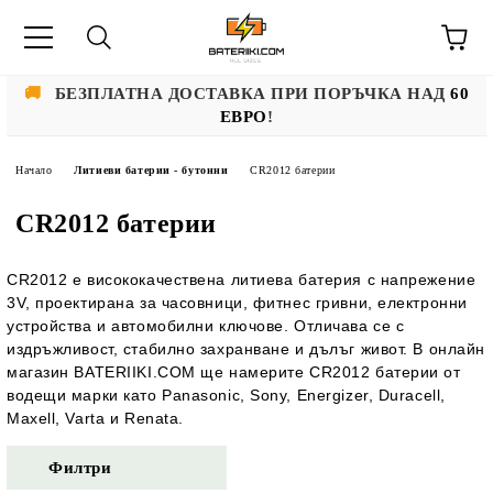
🚚
БЕЗПЛАТНА ДОСТАВКА ПРИ ПОРЪЧКА НАД
60
ЕВРО
!
Начало
Литиеви батерии - бутонни
CR2012 батерии
CR2012 батерии
CR2012
е висококачествена
литиева батерия с напрежение
3V
, проектирана за
часовници, фитнес гривни, електронни
устройства и автомобилни ключове
. Отличава се с
издръжливост, стабилно захранване и дълъг живот
. В онлайн
магазин
BATERIIKI.COM
ще намерите
CR2012 батерии
от
водещи марки като
Panasonic, Sony, Energizer, Duracell,
Maxell, Varta и Renata
.
Филтри