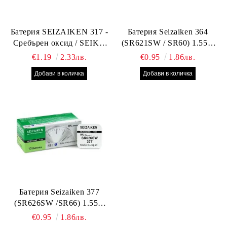
Батерия SEIZAIKEN 317 -
Батерия Seizaiken 364
Сребърен оксид / SEIKO
(SR621SW / SR60) 1.55V
SR516SW / SR62 – 1.55V –
Silver Oxide – оригинална
€1.19
2.33лв.
€0.95
1.86лв.
Оригинална от Япония
Seiko батерия за часовник
Батерия Seizaiken 377
(SR626SW /SR66) 1.55V
Silver Oxide – оригинална
€0.95
1.86лв.
Seiko батерия за часовник,