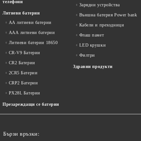
телефони
Зарядни устройства
Литиеви батерии
Външна батерия Power bank
АА литиеви батерии
Кабели и преходници
ААА литиеви батерии
Флаш памет
Литиеви батерии 18650
LED крушки
CR-V9 Батерии
Филтри
CR2 Батерии
Здравни продукти
2CR5 Батерии
CRP2 Батерии
PX28L Батерии
Презареждащи се батерии
Бързи връзки: