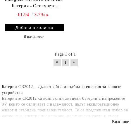
Батерия - Осигурете
Безпроблемно Захранване
€1.94
3.79лв.
от BATERIIKI.COM!
В наличност
Page 1 of 1
«
»
1
Батерии CR2012 – Дълготрайна и стабилна енергия за вашите
устройства
Батериите
CR2012
са компактни
литиеви батерии с напрежение
3V
, които се отличават с
надеждност, дълъг експлоатационен
живот и стабилна производителност
. Те са предпочитан избор за
часовници, електронни ключове, медицински уреди и смарт
устройства
.
Виж още