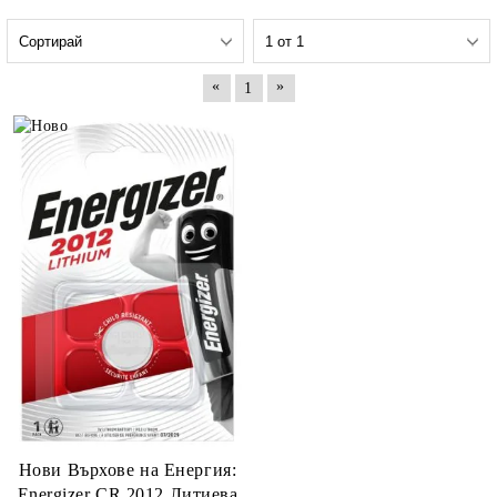
«
»
1
Нови Върхове на Енергия:
Energizer CR 2012 Литиева