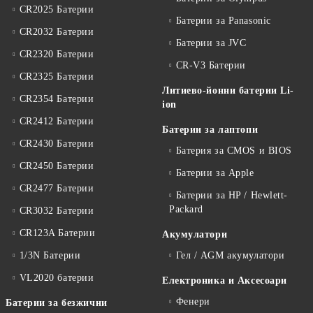
CR2025 Батерии
Батерии за Panasonic
CR2032 Батерии
Батерии за JVC
CR2320 Батерии
CR-V3 Батерии
CR2325 Батерии
Литиево-йонни батерии Li-
CR2354 Батерии
ion
CR2412 Батерии
Батерии за лаптопи
CR2430 Батерии
Батерия за CMOS и BIOS
CR2450 Батерии
Батерии за Apple
CR2477 Батерии
Батерии за HP / Hewlett-
Packard
CR3032 Батерии
CR123A Батерии
Акумулатори
1/3N Батерии
Гел / AGM акумулатори
VL2020 батерии
Електроника и Аксесоари
Фенери
Батерии за безжични