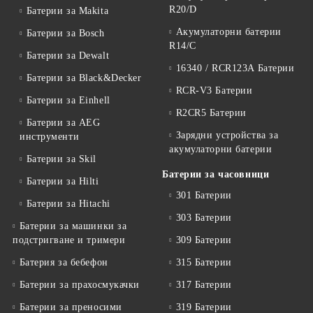
R20/D
Батерии за Makita
Акумулаторни батерии
Батерии за Bosch
R14/C
Батерии за Dewalt
16340 / RCR123A Батерии
Батерии за Black&Decker
RCR-V3 Батерии
Батерии за Einhell
R2CR5 Батерии
Батерии за AEG
Зарядни устройства за
инструменти
акумулаторни батерии
Батерии за Skil
Батерии за часовници
Батерии за Hilti
301 Батерии
Батерии за Hitachi
303 Батерии
Батерии за машинки за
подстригване и тримери
309 Батерии
Батерия за бебефон
315 Батерии
Батерии за прахосмукачки
317 Батерии
Батерии за преносими
319 Батерии