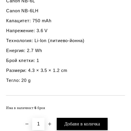
Canon NB-6L
Canon NB-6LH
Капацитет
: 750 mAh
Напрежение
: 3.6 V
Технология
: Li-Ion (литиево-йонна)
Енергия
: 2.7 Wh
Брой клетки
: 1
Размери
: 4.3 × 3.5 × 1.2 cm
Тегло
: 20 g
Добави в желани
Има в наличност
6
броя