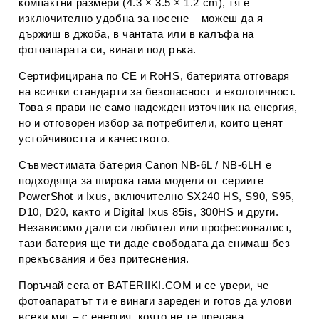
компактни размери (4.3 × 3.5 × 1.2 cm), тя е
изключително удобна за носене – можеш да я
държиш в джоба, в чантата или в калъфа на
фотоапарата си, винаги под ръка.
Сертифицирана по CE и RoHS, батерията отговаря
на всички стандарти за безопасност и екологичност.
Това я прави не само надежден източник на енергия,
но и отговорен избор за потребители, които ценят
устойчивостта и качеството.
Съвместимата батерия Canon NB-6L / NB-6LH е
подходяща за широка гама модели от сериите
PowerShot и Ixus, включително SX240 HS, S90, S95,
D10, D20, както и Digital Ixus 85is, 300HS и други.
Независимо дали си любител или професионалист,
тази батерия ще ти даде свободата да снимаш без
прекъсвания и без притеснения.
Поръчай сега от BATERIIKI.COM и се увери, че
фотоапаратът ти е винаги зареден и готов да улови
всеки миг – с енергия, която не те предава.