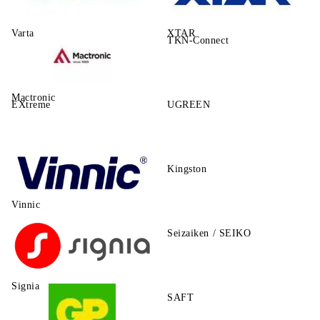
Varta
XTAR
TKN-Connect
Mactronic
EXtreme
UGREEN
Kingston
Vinnic
Seizaiken / SEIKO
Signia
SAFT