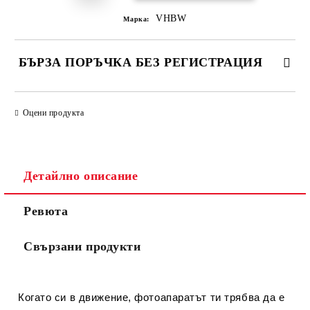
VHBW
Марка:
БЪРЗА ПОРЪЧКА БЕЗ РЕГИСТРАЦИЯ
САМО ПОПЪЛНЕТЕ 2 ПОЛЕТА
Оцени продукта
Съгласен съм с
Политиката за лични данни
Детайлно описание
Ние ще се свържем с вас в рамките на работния ден.
Ревюта
Свързани продукти
Когато си в движение, фотоапаратът ти трябва да е