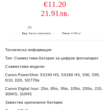
€11.20
21.91лв.
(1)
Код:
Battery replacement for Canon NB-6L
Тегло:
0.020
кг
Техническа информация
Тип
: Съвместима батерия за цифров фотоапарат
Съвместими модели
:
Canon PowerShot: SX240 HS, SX260 HS, S90, S95,
D10, D20, SD770is
Canon Digital Ixus: 25is, 85is, 95is, 105is, 200is, 210,
300HS, 310HS
Замества оригинални батерии
: