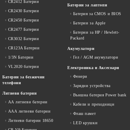
CR2412 Батерии
Батерии за лаптопи
CR2430 Батерии
Батерия за CMOS и BIOS
CR2450 Батерии
Батерии за Apple
CR2477 Батерии
Батерии за HP / Hewlett-
Packard
CR3032 Батерии
CR123A Батерии
Акумулатори
1/3N Батерии
Гел / AGM акумулатори
VL2020 батерии
Електроника и Аксесоари
Фенери
Батерии за безжични
телефони
Зарядни устройства
Литиеви батерии
Външна батерия Power bank
АА литиеви батерии
Кабели и преходници
ААА литиеви батерии
Флаш памет
Литиеви батерии 18650
LED крушки
CR-V9 Батерии