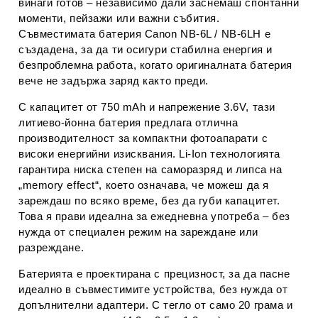
винаги готов – независимо дали заснемаш спонтанни
моменти, пейзажи или важни събития.
Съвместимата батерия Canon NB-6L / NB-6LH е
създадена, за да ти осигури стабилна енергия и
безпроблемна работа, когато оригиналната батерия
вече не задържа заряд както преди.
С капацитет от 750 mAh и напрежение 3.6V, тази
литиево-йонна батерия предлага отлична
производителност за компактни фотоапарати с
високи енергийни изисквания. Li-Ion технологията
гарантира ниска степен на саморазряд и липса на
„memory effect“, което означава, че можеш да я
зареждаш по всяко време, без да губи капацитет.
Това я прави идеална за ежедневна употреба – без
нужда от специален режим на зареждане или
разреждане.
Батерията е проектирана с прецизност, за да пасне
идеално в съвместимите устройства, без нужда от
допълнителни адаптери. С тегло от само 20 грама и