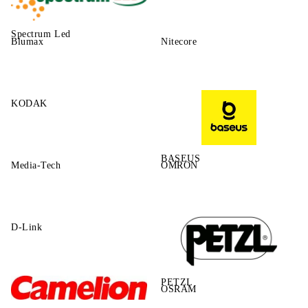
Spectrum Led
Blumax
Nitecore
KODAK
BASEUS
Media-Tech
OMRON
D-Link
PETZL
OSRAM