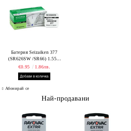
Батерия Seizaiken 377
(SR626SW /SR66) 1.55V
Silver Oxide – оригинална
€0.95
1.86лв.
Seiko батерия за часовник,
Made in Japan
Абонирай се
Най-продавани