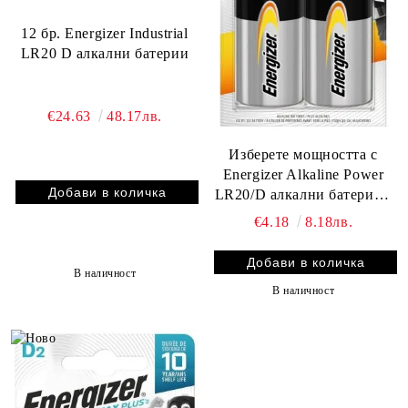
12 бр. Energizer Industrial
LR20 D алкални батерии
€24.63
48.17лв.
Изберете мощността с
Energizer Alkaline Power
LR20/D алкални батерии -
2 броя в пакет от
€4.18
8.18лв.
BATERIIKI.COM!
В наличност
В наличност