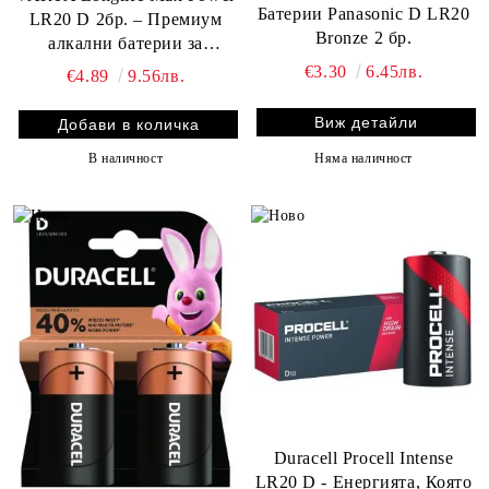
Батерии Panasonic D LR20
LR20 D 2бр. – Премиум
Bronze 2 бр.
алкални батерии за
максимална мощност и
€3.30
6.45лв.
€4.89
9.56лв.
дълготрайна работа
Виж детайли
Няма наличност
В наличност
Duracell Procell Intense
LR20 D - Енергията, Която