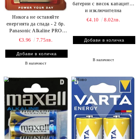
батерии с висок капацитет
и изключителна
Никога не оставяйте
електрическа
€4.10
8.02лв.
енергията да спада - 2 бр.
производителност
Panasonic Alkaline PRO
Power LR20 D батерии
€3.96
7.75лв.
В наличност
В наличност