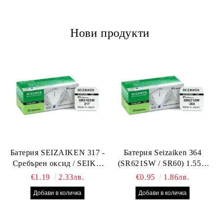
13A, батерия за фенерче, тип 373, BA-30
Нови продукти
Батерия SEIZAIKEN 317 -
Батерия Seizaiken 364
Сребърен оксид / SEIKO
(SR621SW / SR60) 1.55V
SR516SW / SR62 – 1.55V –
Silver Oxide – оригинална
€1.19
2.33лв.
€0.95
1.86лв.
Оригинална от Япония
Seiko батерия за часовник