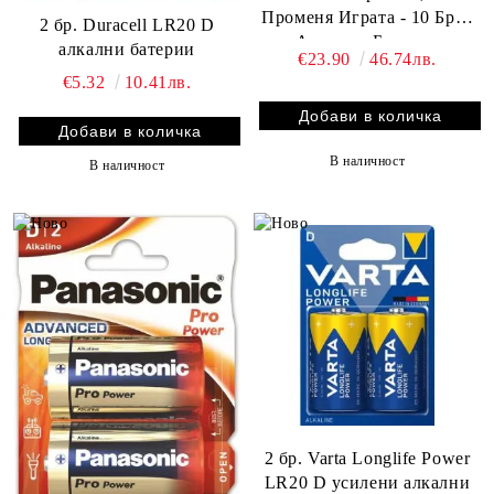
Променя Играта - 10 Броя
2 бр. Duracell LR20 D
Алкални Батерии
алкални батерии
€23.90
46.74лв.
€5.32
10.41лв.
В наличност
В наличност
2 бр. Varta Longlife Power
LR20 D усилени алкални