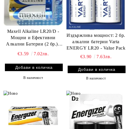
Maxell Alkaline LR20/D -
Издържлива мощност: 2 бр.
Мощни и Ефективни
алкални батерии Varta
Алкални Батерии (2 бр.) |
ENERGY LR20 - Value Pack
BATERIIKI.COM
€3.59
7.02лв.
€3.90
7.63лв.
В наличност
В наличност