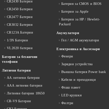
CR2430 Батерии
Батерия за CMOS и BIOS
CR2450 Батерии
Батерии за Apple
CR2477 Батерии
Батерии за HP / Hewlett-
Packard
CR3032 Батерии
CR123A Батерии
Акумулатори
1/3N Батерии
Гел / AGM акумулатори
VL2020 батерии
Електроника и Аксесоари
Фенери
Батерии за безжични
телефони
Зарядни устройства
Литиеви батерии
Външна батерия Power bank
АА литиеви батерии
Кабели и преходници
ААА литиеви батерии
Флаш памет
Литиеви батерии 18650
LED крушки
CR-V9 Батерии
Филтри
CR2 Батерии