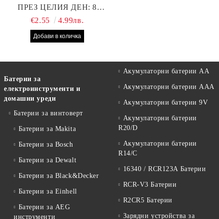
ПРЕЗ ЦЕЛИЯ ДЕН: 8
БРОЯ RAYOVAC EXTRA
€2.55
4.99лв.
10 БАТЕРИИ ЗА СЛУХОВ
АПАРАТ
Акумулаторни батерии АА
Батерии за
Акумулаторни батерии AAA
електроинструменти и
домашни уреди
Акумулаторни батерии 9V
Батерии за винтоверт
Акумулаторни батерии
R20/D
Батерии за Makita
Акумулаторни батерии
Батерии за Bosch
R14/C
Батерии за Dewalt
16340 / RCR123A Батерии
Батерии за Black&Decker
RCR-V3 Батерии
Батерии за Einhell
R2CR5 Батерии
Батерии за AEG
Зарядни устройства за
инструменти