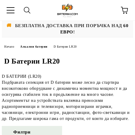
🚚
БЕЗПЛАТНА ДОСТАВКА ПРИ ПОРЪЧКА НАД
60
ЕВРО
!
Начало
Алкални батерии
D Батерии LR20
D Батерии LR20
D БАТЕРИИ (LR20)
Подбраната селекция от D батерии може лесно да стартира
високотоково оборудване с динамична моментна мощност и да
осигурява стабилен ток в продължение на много часове.
Асортиментът на устройствата включва преносими
радиоприемници и телевизори, моторизирани играчки,
часовници, електронни игри, радиостанции, фото-светкавици и
др. Предлагаме широка гама от продукти, от които да избирате.
Филтри