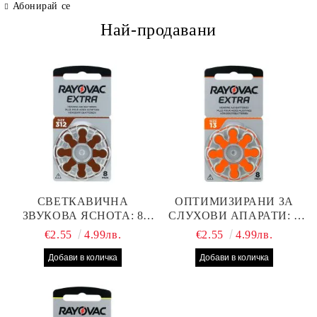
Абонирай се
Най-продавани
СВЕТКАВИЧНА
ОПТИМИЗИРАНИ ЗА
ЗВУКОВА ЯСНОТА: 8
СЛУХОВИ АПАРАТИ: 8
БРОЯ RAYOVAC EXTRA
БРОЯ RAYOVAC EXTRA
€2.55
4.99лв.
€2.55
4.99лв.
312 БАТЕРИИ ЗА
13 БАТЕРИИ С ВИСОКА
СЛУХОВ АПАРАТ С
ПРОИЗВОДИТЕЛНОСТ
НАЙ-ДОБРАТА ЦЕНА!