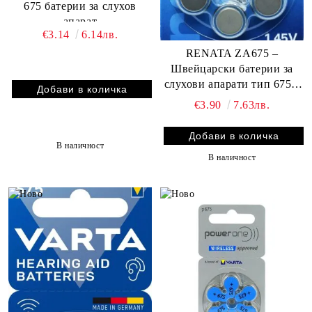
675 батерии за слухов
апарат
€3.14
6.14лв.
RENATA ZA675 –
Швейцарски батерии за
слухови апарати тип 675 с
висока мощност (6 бр. в
€3.90
7.63лв.
опаковка)
В наличност
В наличност