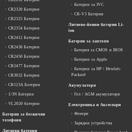
Батерии за JVC
CR2320 Батерии
CR-V3 Батерии
CR2325 Батерии
Литиево-йонни батерии Li-
CR2354 Батерии
ion
CR2412 Батерии
Батерии за лаптопи
CR2430 Батерии
Батерия за CMOS и BIOS
CR2450 Батерии
Батерии за Apple
CR2477 Батерии
Батерии за HP / Hewlett-
Packard
CR3032 Батерии
CR123A Батерии
Акумулатори
1/3N Батерии
Гел / AGM акумулатори
VL2020 батерии
Електроника и Аксесоари
Фенери
Батерии за безжични
телефони
Зарядни устройства
Литиеви батерии