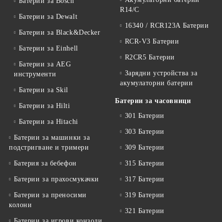
Батерии за Bosch
R14/C
Батерии за Dewalt
16340 / RCR123A Батерии
Батерии за Black&Decker
RCR-V3 Батерии
Батерии за Einhell
R2CR5 Батерии
Батерии за AEG
Зарядни устройства за
инструменти
акумулаторни батерии
Батерии за Skil
Батерии за часовници
Батерии за Hilti
301 Батерии
Батерии за Hitachi
303 Батерии
Батерии за машинки за
подстригване и тримери
309 Батерии
Батерия за бебефон
315 Батерии
Батерии за прахосмукачки
317 Батерии
Батерии за преносими
319 Батерии
колони
321 Батерии
Батерии за игрови конзоли