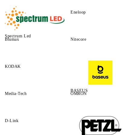
Eneloop
Spectrum Led
Blumax
Nitecore
KODAK
BASEUS
Media-Tech
OMRON
D-Link