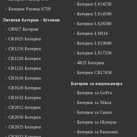
Батерии LS14250
Батерии Размер 675P
Батерии LS14500
Литиеви батерии - бутонни
Батерии LS26500
CR927 Батерии
Батерии LSH14
CR1025 Батерии
Батерии LS33600
CR1216 Батерии
Батерии LS17330
CR1220 Батерии
4R25 Батерии
CR1225 Батерии
Батерии CR17450
CR1616 Батерии
Батерия за видеокамера
CR1620 Батерии
Батерии за GoPro
CR1632 Батерии
Батерии за Nikon
CR2012 батерии
Батерии за Canon
CR2016 Батерии
Батерии за Olympus
CR2025 Батерии
Батерии за Panasonic
CR2032 Батерии