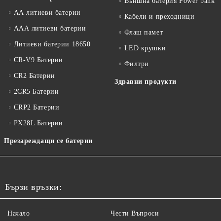
Външна батерия Power bank
АА литиеви батерии
Кабели и преходници
ААА литиеви батерии
Флаш памет
Литиеви батерии 18650
LED крушки
CR-V9 Батерии
Филтри
CR2 Батерии
Здравни продукти
2CR5 Батерии
CRP2 Батерии
PX28L Батерии
Презареждащи се батерии
Бързи връзки:
Начало
Чести Въпроси