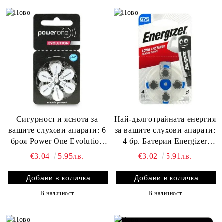
Сигурност и яснота за
Най-дълготрайната енергия
вашите слухови апарати: 6
за вашите слухови апарати:
броя Power One Evolution
4 бр. Батерии Energizer
Varta размер 675 батерии
размер 675 с PowerSeal
€3.04
5.95лв.
€3.02
5.91лв.
Технология -
BATERIIKI.COM
В наличност
В наличност