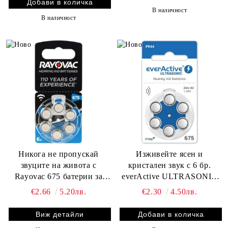
В наличност
В наличност
Никога не пропускай
Изживейте ясен и
звуците на живота с
кристален звук с 6 бр.
Rayovac 675 батерии за
everActive ULTRASONIC
слухови апарати - 6 бр.
675 батерии за слухов
€2.66
5.20лв.
€2.30
4.50лв.
апарат
Виж детайли