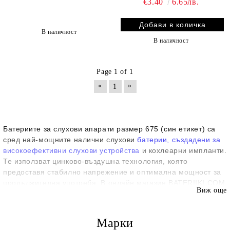
€3.40
6.65лв.
за слухови апарати
В наличност
В наличност
Page 1 of 1
«
»
1
Батериите за слухови апарати размер 675 (син етикет) са
сред най-мощните налични слухови
батерии, създадени за
високоефективни слухови устройства
и кохлеарни импланти.
Те използват цинково-въздушна технология, която
предоставя стабилно напрежение и оптимална мощност за
продължителна употреба. В онлайн магазин BATERIIKI.COM
Виж още
ще намерите богат избор от батерии размер 675 от
утвърдени производители като Rayovac, Varta, PowerOne,
Panasonic, Energizer, Duracell, Everactive и Signia.
Марки
Предимства на батериите размер 675: