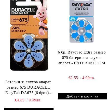
6 бр. Rayovac Extra размер
675 батерии за слухов
апарат - BATERIIKI.COM
€2.55
4.99лв.
Батерии за слухов апарат
размер 675 DURACELL
EasyTab DA675 (6 броя) -
мощни и издържливи
€4.85
9.49лв.