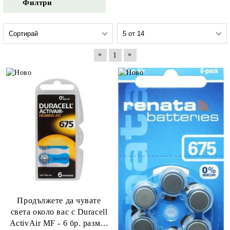
Филтри
«
»
1
Продължете да чувате
света около вас с Duracell
ActivAir MF - 6 бр. размер