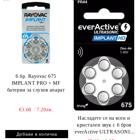
6 бр. Rayovac 675
IMPLANT PRO + MF
батерии за слухов апарат
€3.68
7.20лв.
Насладете се на ясен и
кристален звук с 6 броя
everActive ULTRASONIC
IMPLANT HD 675 батерии