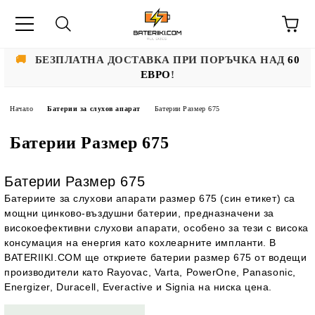
🚚
БЕЗПЛАТНА ДОСТАВКА ПРИ ПОРЪЧКА НАД
60
ЕВРО
!
Начало
Батерии за слухов апарат
Батерии Размер 675
Батерии Размер 675
Батерии Размер 675
Батериите за слухови апарати размер 675 (син етикет) са
мощни цинково-въздушни батерии, предназначени за
високоефективни слухови апарати, особено за тези с висока
консумация на енергия като кохлеарните импланти. В
BATERIIKI.COM ще откриете батерии размер 675 от водещи
производители като Rayovac, Varta, PowerOne, Panasonic,
Energizer, Duracell, Everactive и Signia на ниска цена.