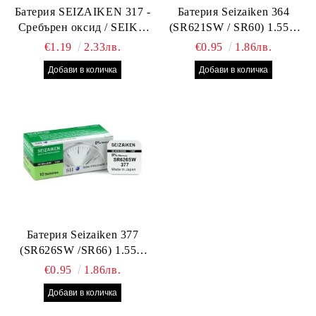
Батерия SEIZAIKEN 317 -
Батерия Seizaiken 364
Сребърен оксид / SEIKO
(SR621SW / SR60) 1.55V
SR516SW / SR62 – 1.55V –
Silver Oxide – оригинална
€1.19
2.33лв.
€0.95
1.86лв.
Оригинална от Япония
Seiko батерия за часовник
Батерия Seizaiken 377
(SR626SW /SR66) 1.55V
Silver Oxide – оригинална
€0.95
1.86лв.
Seiko батерия за часовник,
Made in Japan