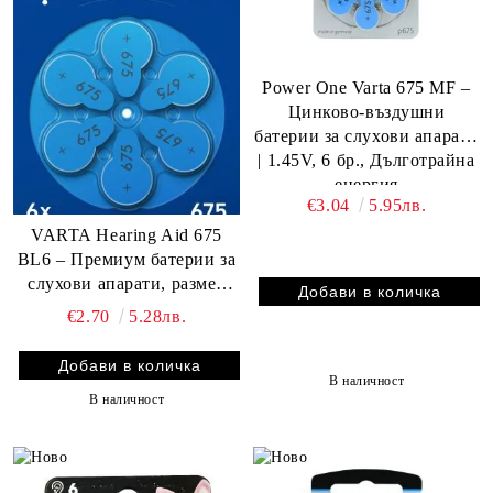
Power One Varta 675 MF –
Цинково-въздушни
батерии за слухови апарати
| 1.45V, 6 бр., Дълготрайна
енергия
€3.04
5.95лв.
VARTA Hearing Aid 675
BL6 – Премиум батерии за
слухови апарати, размер
675
€2.70
5.28лв.
В наличност
В наличност