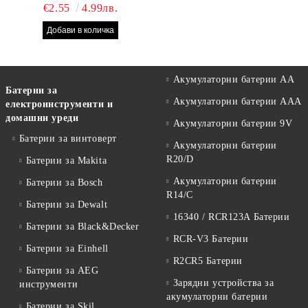
БРОЯ RAYOVAC EXTRA
€2.55
4.99лв.
10 БАТЕРИИ ЗА СЛУХОВ
АПАРАТ
Акумулаторни батерии АА
Батерии за
Акумулаторни батерии AAA
електроинструменти и
домашни уреди
Акумулаторни батерии 9V
Батерии за винтоверт
Акумулаторни батерии
R20/D
Батерии за Makita
Акумулаторни батерии
Батерии за Bosch
R14/C
Батерии за Dewalt
16340 / RCR123A Батерии
Батерии за Black&Decker
RCR-V3 Батерии
Батерии за Einhell
R2CR5 Батерии
Батерии за AEG
Зарядни устройства за
инструменти
акумулаторни батерии
Батерии за Skil