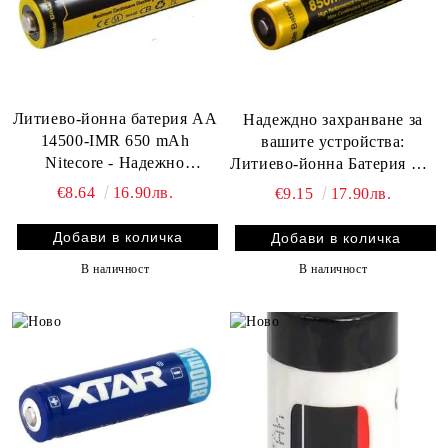
Литиево-йонна батерия AA
Надеждно захранване за
14500-IMR 650 mAh
вашите устройства:
Nitecore - Надежно
Литиево-йонна Батерия АА
захранване с висока
NITECORE Li-Ion 14500
€8.64
16.90лв.
€9.15
17.90лв.
производителност
NL1485 с Капацитет
850mAh
В наличност
В наличност