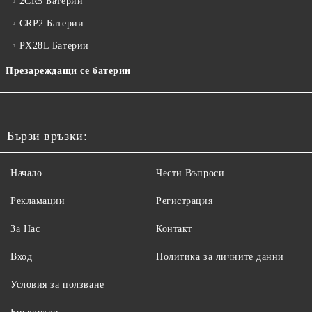
2CR5 Батерии
CRP2 Батерии
PX28L Батерии
Презареждащи се батерии
Бързи връзки:
Начало
Чести Въпроси
Рекламации
Регистрация
За Нас
Контакт
Вход
Политика за личните данни
Условия за ползване