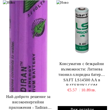
Консуматив с безкрайни
възможности: Литиева
тионил-хлоридна батерия
SAFT LS14500 AA в
BATERIIKI.COM
€5.57
10.89лв.
Най-доброто решение за
високоенергийни
приложения - Tadiran
Виж детайли