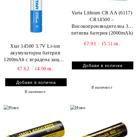
Varta Lithium CR AA (6117)
CR14500 –
Високопроизводителна 3V
литиева батерия (2000mAh)
за максимална
€7.93
15.51лв.
Xtar 14500 3.7V Li-ion
издръжливост
акумулаторна батерия
1200mAh с вградена защита
| BATERIIKI.COM
€7.62
14.90лв.
В наличност
В наличност