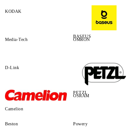
KODAK
BASEUS
Media-Tech
OMRON
D-Link
PETZL
OSRAM
Camelion
Beston
Powery