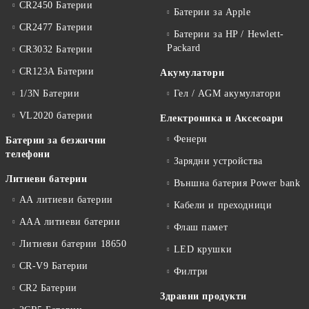
CR2450 Батерии
Батерии за Apple
CR2477 Батерии
Батерии за HP / Hewlett-
Packard
CR3032 Батерии
CR123A Батерии
Акумулатори
1/3N Батерии
Гел / AGM акумулатори
VL2020 батерии
Електроника и Аксесоари
Фенери
Батерии за безжични
телефони
Зарядни устройства
Литиеви батерии
Външна батерия Power bank
АА литиеви батерии
Кабели и преходници
ААА литиеви батерии
Флаш памет
Литиеви батерии 18650
LED крушки
CR-V9 Батерии
Филтри
CR2 Батерии
Здравни продукти