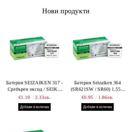
Нови продукти
Батерия SEIZAIKEN 317 -
Батерия Seizaiken 364
Сребърен оксид / SEIKO
(SR621SW / SR60) 1.55V
SR516SW / SR62 – 1.55V –
Silver Oxide – оригинална
€1.19
2.33лв.
€0.95
1.86лв.
Оригинална от Япония
Seiko батерия за часовник