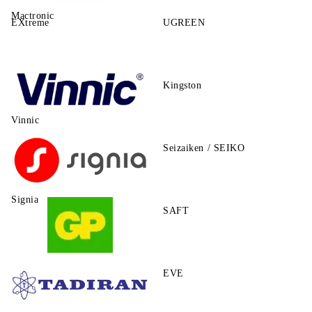
Mactronic
EXtreme
UGREEN
Kingston
Vinnic
Seizaiken / SEIKO
Signia
SAFT
GP
EVE