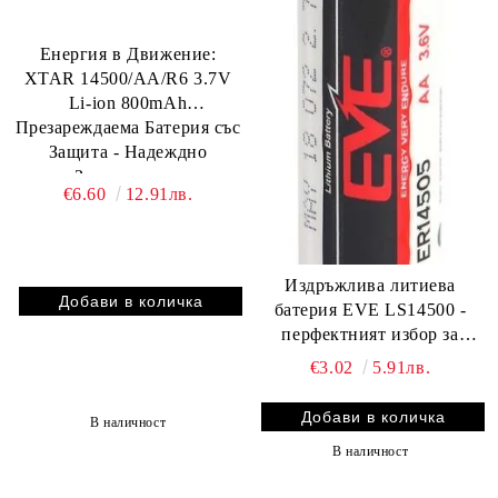
Енергия в Движение:
XTAR 14500/AA/R6 3.7V
Li-ion 800mAh
Презареждаема Батерия със
Защита - Надеждно
Захранване в
€6.60
12.91лв.
BATERIIKI.COM
Издръжлива литиева
батерия EVE LS14500 -
перфектният избор за
вашите устройства!
€3.02
5.91лв.
В наличност
В наличност