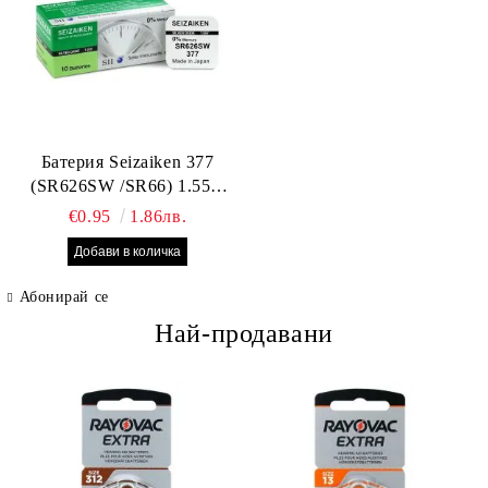
Батерия Seizaiken 377
(SR626SW /SR66) 1.55V
Silver Oxide – оригинална
€0.95
1.86лв.
Seiko батерия за часовник,
Made in Japan
Абонирай се
Най-продавани