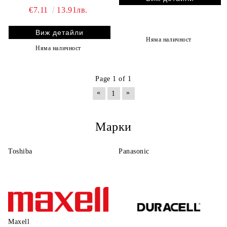
LS14500 AA батерия!
€7.11
13.91лв.
Виж детайли
Няма наличност
Няма наличност
Page 1 of 1
«
»
1
Марки
Toshiba
Panasonic
Maxell