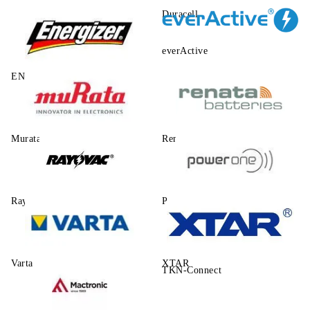
Duracell
everActive
ENERGIZER
Murata
Renata
Rayovac
Power One
Varta
XTAR
TKN-Connect