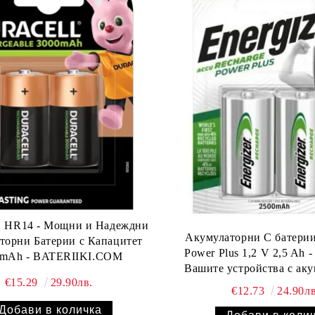
 C HR14 - Мощни и Надеждни
Акумулаторни C батерии
торни Батерии с Капацитет
Power Plus 1,2 V 2,5 Ah -
0mAh - BATERIIKI.COM
Вашите устройства с ак
€15.29
29.90лв.
енергия в опаковка о
€12.73
24.90лв
BATERIIKI.CO