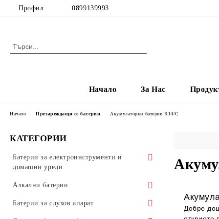
Профил
0899139993
Начало
За Нас
Продук
Начало
Презареждащи се батерии
Акумулаторни батерии R14/C
КАТЕГОРИИ
Батерии за електроинструменти и
Акуму
домашни уреди
Батерии за винтоверт
Алкални батерии
Акумула
Батерии за Makita
Батерии за машинки за подстригване
АА Батерии
Батерии за слухов апарат
Добре дош
и тримери
откриете