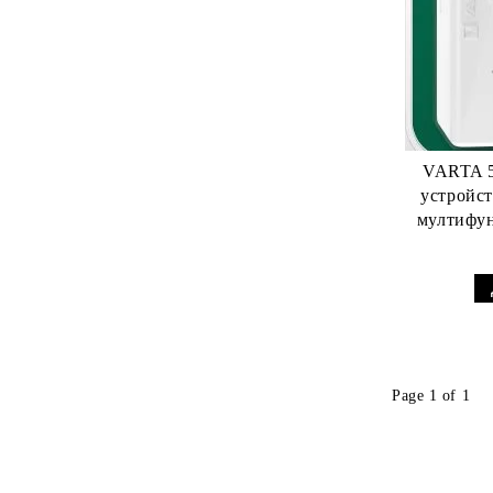
395 Батерии
396 Батерии
397 Батерии
399 Батерии
VARTA 5
устройст
мултифу
Бат
Page 1 of 1