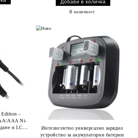
В наличност
Edition –
 AA/AAA Ni-
ждане и LCD
Интелигентно универсално зарядно
устройство за акумулаторни батерии