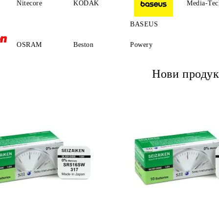
Nitecore
KODAK
Media-Tec
BASEUS
OSRAM
Beston
Powery
Нови продук