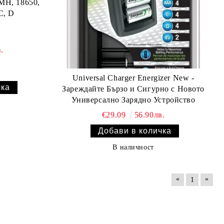
IMH, 18650,
C, D
.
Universal Charger Energizer New -
Зареждайте Бързо и Сигурно с Новото
Универсално Зарядно Устройство
€29.09
56.90лв.
В наличност
«
»
1