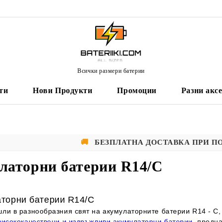
Всички размери батерии
ти
Нови Продукти
Промоции
Разни акс
🚚
БЕЗПЛАТНА ДОСТАВКА ПРИ П
латорни батерии R14/C
торни батерии R14/C
ли в разнообразния свят на акумулаторните батерии R14 - C,
висококачествени и издръжливи акумулаторни батерии
, предн