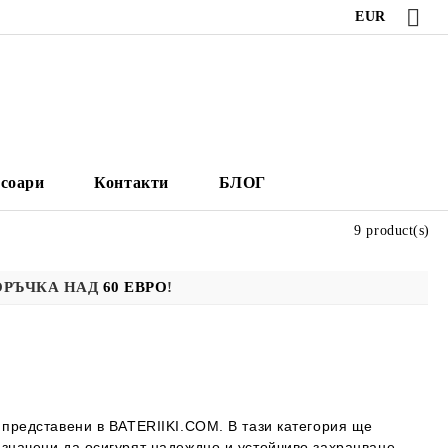
EUR
есоари
Контакти
БЛОГ
9 product(s)
ОРЪЧКА НАД
60 ЕВРО
!
 представени в BATERIIKI.COM. В тази категория ще
азначени да осигурят надеждно и устойчиво захранване