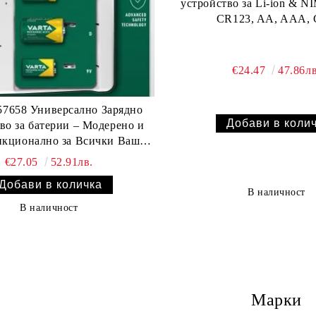
устройство за Li-ion & N
CR123, AA, AAA, 
€24.47
47.86лв
7658 Универсално Зарядно
во за батерии – Модерено и
нкционално за Всички Ваши
ерии - AA/AAA/9V/C/D
€27.05
52.91лв.
В наличност
В наличност
Марки