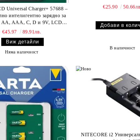
€25.90
50.66лв
 Universal Charger+ 57688 –
лно интелигентно зарядно за
 AA, AAA, C, D и 9V, LCD
плей, бързо зареждане
€45.97
89.91лв.
Виж детайли
В наличност
Няма наличност
NITECORE i2 Универсалн