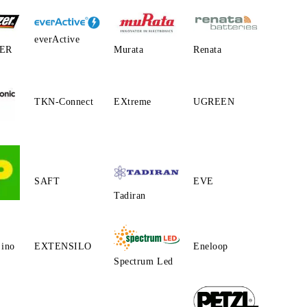
everActive
ER
Murata
Renata
TKN-Connect
EXtreme
UGREEN
SAFT
EVE
Tadiran
ino
EXTENSILO
Eneloop
Spectrum Led