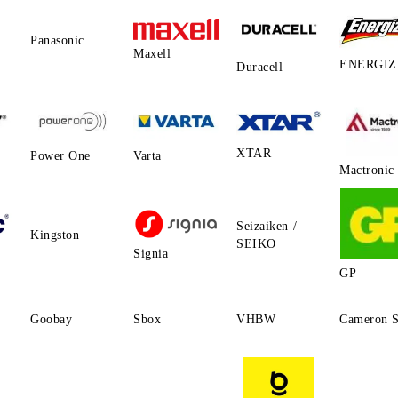
Panasonic
Maxell
ENERGIZ
Duracell
XTAR
Power One
Varta
Mactronic
Seizaiken /
Kingston
SEIKO
Signia
GP
Goobay
Sbox
VHBW
Cameron S