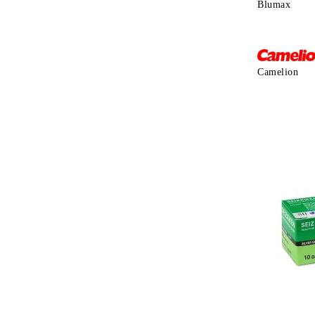
Blumax
Camelion