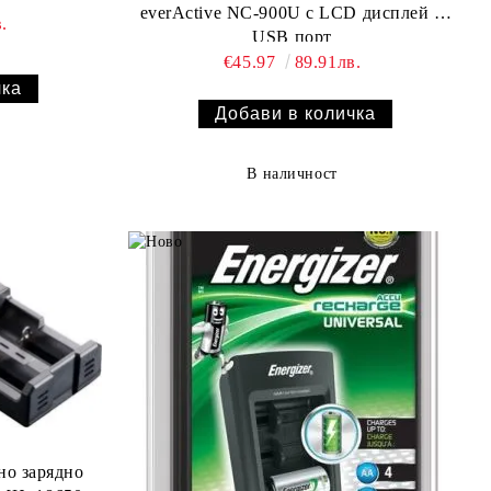
everActive NC-900U с LCD дисплей и
.
USB порт
€45.97
89.91лв.
В наличност
о зарядно