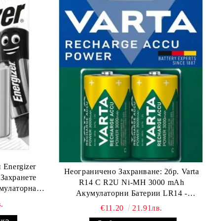
 Energizer
Неограничено Захранване: 2бр. Varta
 Захранете
R14 C R2U Ni-MH 3000 mAh
умулаторна
Акумулаторни Батерии LR14 -
т 2 бр.
Издържайте Повече с BATERIIKI.COM
.
€11.20
21.91лв.
M