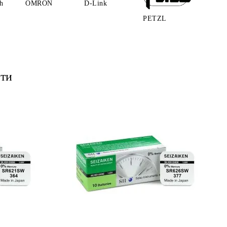
h
OMRON
D-Link
PETZL
ти