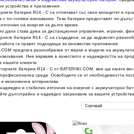
ни устройства и приложения.
рните батерии R14 - C се отличават със своя капацитет и про
а с по-големи изисквания. Тези батерии предоставят по-дълъг 
източник на енергия за дълго време.
о дали става дума за дистанционни управления, играчки, фен
рните батерии R14 - C са създадени, за да задоволят разнооб
работа ги правят подходящи за множество приложения.
.COM предлага разнообразие от марки и модели на акумулато
изисквания. Ние вярваме в качеството и надеждността на прод
а нашите клиенти.
торните батерии R14 - C от BATERIIKI.COM, вие ще имате вис
професионална среда. Освободете се от необходимостта пост
 и икономична алтернатива.
надежден и стабилен източник на енергия с акумулаторни бат
йте дълготрайно и надеждно захранване за вашите устройства