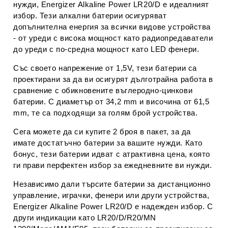
нужди, Energizer Alkaline Power LR20/D е идеалният
избор. Тези алкални батерии осигуряват
допълнителна енергия за всички видове устройства
- от уреди с висока мощност като радиопредаватели
до уреди с по-средна мощност като LED фенери.
Със своето напрежение от 1,5V, тези батерии са
проектирани за да ви осигурят дълготрайна работа в
сравнение с обикновените въглеродно-цинкови
батерии. С диаметър от 34,2 mm и височина от 61,5
mm, те са подходящи за голям брой устройства.
Сега можете да си купите 2 броя в пакет, за да
имате достатъчно батерии за вашите нужди. Като
бонус, тези батерии идват с атрактивна цена, която
ги прави перфектен избор за ежедневните ви нужди.
Независимо дали търсите батерии за дистанционно
управление, играчки, фенери или други устройства,
Energizer Alkaline Power LR20/D е надежден избор. С
други индикации като LR20/D/R20/MN