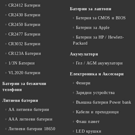
CR2412 Батерии
Батерии за лаптопи
CR2430 Батерии
Батерия за CMOS и BIOS
CR2450 Батерии
Батерии за Apple
CR2477 Батерии
Батерии за HP / Hewlett-
Packard
CR3032 Батерии
CR123A Батерии
Акумулатори
1/3N Батерии
Гел / AGM акумулатори
VL2020 батерии
Електроника и Аксесоари
Фенери
Батерии за безжични
телефони
Зарядни устройства
Литиеви батерии
Външна батерия Power bank
АА литиеви батерии
Кабели и преходници
ААА литиеви батерии
Флаш памет
Литиеви батерии 18650
LED крушки