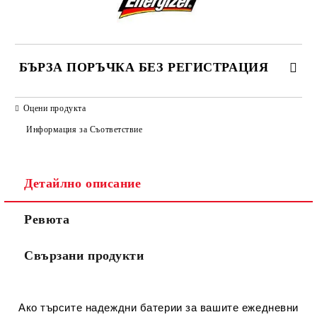
БЪРЗА ПОРЪЧКА БЕЗ РЕГИСТРАЦИЯ
САМО ПОПЪЛНЕТЕ 2 ПОЛЕТА
Оцени продукта
Информация за Съответствие
Съгласен съм с
Политиката за лични данни
Детайлно описание
Ние ще се свържем с вас в рамките на работния ден.
Ревюта
Свързани продукти
Ако търсите надеждни батерии за вашите ежедневни