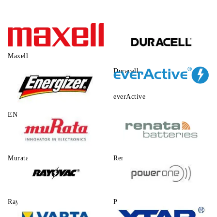
Maxell
Duracell
everActive
ENERGIZER
Murata
Renata
Rayovac
Power One