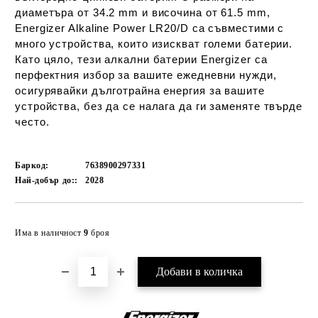
диаметъра от 34.2 mm и височина от 61.5 mm,
Energizer Alkaline Power LR20/D са съвместими с
много устройства, които изискват големи батерии.
Като цяло, тези алкални батерии Energizer са
перфектния избор за вашите ежедневни нужди,
осигурявайки дълготрайна енергия за вашите
устройства, без да се налага да ги заменяте твърде
често.
Баркод:
7638900297331
Най-добър до::
2028
Добави в желани
Има в наличност
9
броя