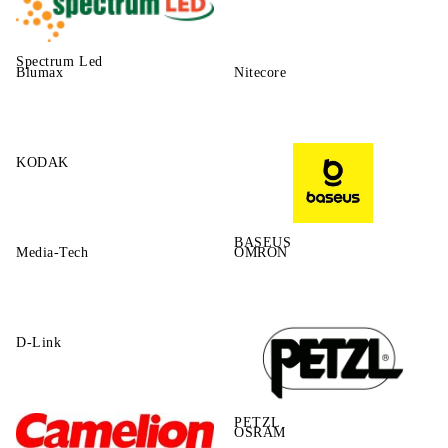
Spectrum Led
Blumax
Nitecore
KODAK
BASEUS
Media-Tech
OMRON
D-Link
PETZL
OSRAM