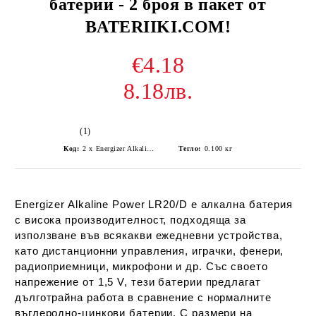
батерии - 2 броя в пакет от
BATERIIKI.COM!
€4.18
8.18лв.
(1)
Код:
2 x Energizer Alkaline Power LR20/D alkaline battery (blister)
Тегло:
0.100
кг
Energizer Alkaline Power LR20/D е алкална батерия
с висока производителност, подходяща за
използване във всякакви ежедневни устройства,
като дистанционни управления, играчки, фенери,
радиоприемници, микрофони и др. Със своето
напрежение от 1,5 V, тези батерии предлагат
дълготрайна работа в сравнение с нормалните
въглеродно-цинкови батерии. С размери на