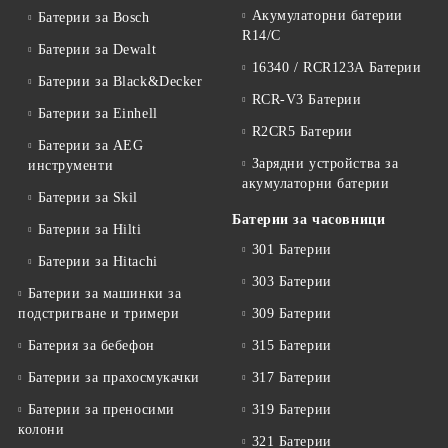
Акумулаторни батерии
Батерии за Bosch
R14/C
Батерии за Dewalt
16340 / RCR123A Батерии
Батерии за Black&Decker
RCR-V3 Батерии
Батерии за Einhell
R2CR5 Батерии
Батерии за AEG
Зарядни устройства за
инструменти
акумулаторни батерии
Батерии за Skil
Батерии за часовници
Батерии за Hilti
301 Батерии
Батерии за Hitachi
303 Батерии
Батерии за машинки за
подстригване и тримери
309 Батерии
Батерия за бебефон
315 Батерии
Батерии за прахосмукачки
317 Батерии
Батерии за преносими
319 Батерии
колони
321 Батерии