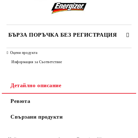
БЪРЗА ПОРЪЧКА БЕЗ РЕГИСТРАЦИЯ
САМО ПОПЪЛНЕТЕ 2 ПОЛЕТА
Оцени продукта
Информация за Съответствие
Съгласен съм с
Политиката за лични данни
Детайлно описание
Ние ще се свържем с вас в рамките на работния ден.
Ревюта
Свързани продукти