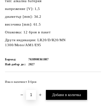
тип: алкална батерия
напрежение [V]: 1,5
диаметър [mm]: 34.2
височина [mm]: 61.5
Опаковка: 12 броя в пакет
Други индикации: LR20/D/R20/MN
1300/Mono/AM1/E95
Баркод:
7638900361087
Най-добър до::
2027
Добави в желани
Има в наличност
3
броя