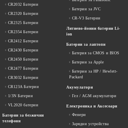
CR2032 Батерии
Батерии за JVC
CR2320 Батерии
CR-V3 Батерии
CR2325 Батерии
Литиево-йонни батерии Li-
CR2354 Батерии
ion
CR2412 Батерии
Батерии за лаптопи
CR2430 Батерии
Батерия за CMOS и BIOS
CR2450 Батерии
Батерии за Apple
CR2477 Батерии
Батерии за HP / Hewlett-
Packard
CR3032 Батерии
CR123A Батерии
Акумулатори
1/3N Батерии
Гел / AGM акумулатори
VL2020 батерии
Електроника и Аксесоари
Фенери
Батерии за безжични
телефони
Зарядни устройства