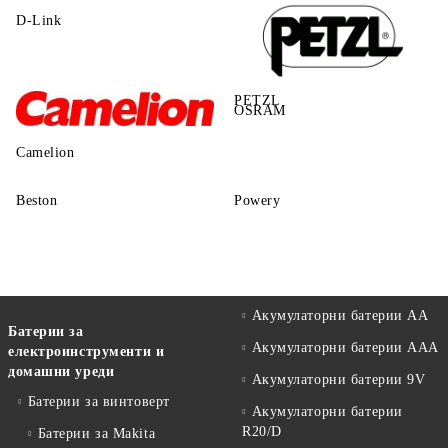
D-Link
PETZL
OSRAM
Camelion
Beston
Powery
Акумулаторни батерии АА
Батерии за
Акумулаторни батерии AAA
електроинструменти и
домашни уреди
Акумулаторни батерии 9V
Батерии за винтоверт
Акумулаторни батерии
R20/D
Батерии за Makita