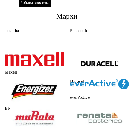
АПАРАТ
Марки
Toshiba
Panasonic
Maxell
Duracell
everActive
ENERGIZER