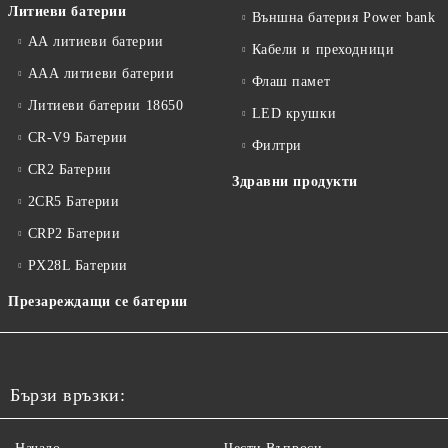
Литиеви батерии
Външна батерия Power bank
АА литиеви батерии
Кабели и преходници
ААА литиеви батерии
Флаш памет
Литиеви батерии 18650
LED крушки
CR-V9 Батерии
Филтри
CR2 Батерии
Здравни продукти
2CR5 Батерии
CRP2 Батерии
PX28L Батерии
Презареждащи се батерии
Бързи връзки: