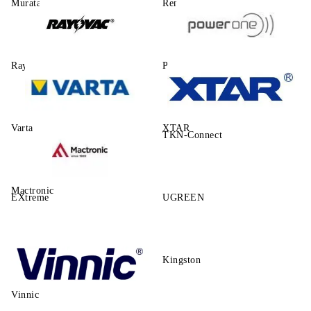
Murata
Renata
Rayovac
Power One
Varta
XTAR
TKN-Connect
Mactronic
EXtreme
UGREEN
Kingston
Vinnic