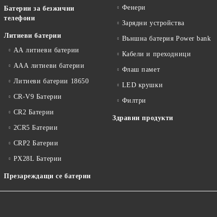
Фенери
Батерии за безжични
телефони
Зарядни устройства
Литиеви батерии
Външна батерия Power bank
АА литиеви батерии
Кабели и преходници
ААА литиеви батерии
Флаш памет
Литиеви батерии 18650
LED крушки
CR-V9 Батерии
Филтри
CR2 Батерии
Здравни продукти
2CR5 Батерии
CRP2 Батерии
PX28L Батерии
Презареждащи се батерии