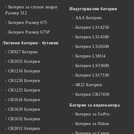
Батерии за слухов апарат
Индустриални батерии
Размер 312
ААА Батерии
Батерии Размер 675
Батерии LS14250
Батерии Размер 675P
Батерии LS14500
Литиеви батерии - бутонни
Батерии LS26500
CR927 Батерии
Батерии LSH14
CR1025 Батерии
Батерии LS33600
CR1216 Батерии
Батерии LS17330
CR1220 Батерии
4R25 Батерии
CR1225 Батерии
Батерии CR17450
CR1616 Батерии
Батерия за видеокамера
CR1620 Батерии
Батерии за GoPro
CR1632 Батерии
Батерии за Nikon
CR2012 батерии
Батерии за Canon