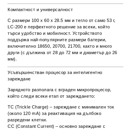
Компактност и универсалност
С размери
100 x 60 x 28.5 мм
и тегло от само
53 г
,
LC-200
е перфектното решение за всеки, който
търси удобство и мобилност. Устройството
поддържа най-популярните размери батерии,
включително
18650
,
20700
,
21700
, както и много
други (с дължина от 28 до 72 мм и диаметър до 26
мм).
Усъвършенстван процесор за интелигентно
зареждане
Зарядното разполага с вграден микропроцесор,
който следи всеки етап от зареждането:
TC (Trickle Charge)
– зареждане с минимален ток
(около 120 mA) за реактивация на дълбоко
разредени клетки.
CC (Constant Current)
– основно зареждане с