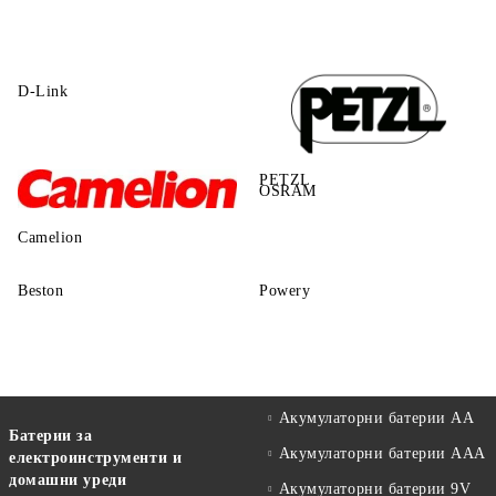
D-Link
PETZL
OSRAM
Camelion
Beston
Powery
Акумулаторни батерии АА
Батерии за
Акумулаторни батерии AAA
електроинструменти и
домашни уреди
Акумулаторни батерии 9V