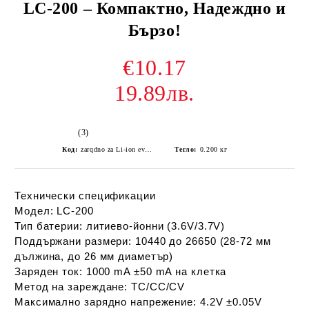
LC-200 – Компактно, Надеждно и
Бързо!
€10.17
19.89лв.
(3)
Код:
zarqdno za Li-ion everActive LC-200
Тегло:
0.200
кг
Технически спецификации
Модел:
LC-200
Тип батерии:
литиево-йонни (3.6V/3.7V)
Поддържани размери:
10440 до 26650 (28-72 мм
дължина, до 26 мм диаметър)
Заряден ток:
1000 mA ±50 mA на клетка
Метод на зареждане:
TC/CC/CV
Максимално зарядно напрежение:
4.2V ±0.05V