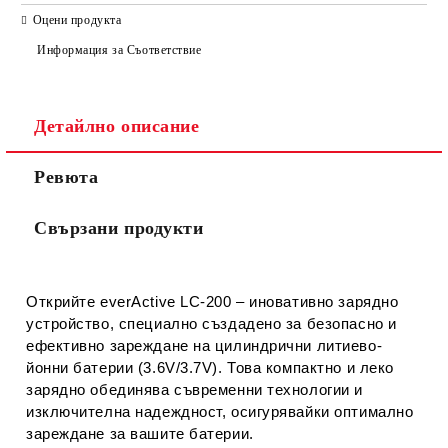
САМО ПОПЪЛНЕТЕ 2 ПОЛЕТА
Оцени продукта
Информация за Съответствие
Съгласен съм с
Политиката за лични данни
Детайлно описание
Ние ще се свържем с вас в рамките на работния ден.
Ревюта
Свързани продукти
Открийте
everActive LC-200
– иновативно зарядно
устройство, специално създадено за безопасно и
ефективно зареждане на цилиндрични литиево-
йонни батерии (3.6V/3.7V). Това компактно и леко
зарядно обединява съвременни технологии и
изключителна надеждност, осигурявайки оптимално
зареждане за вашите батерии.