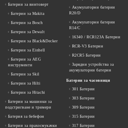
Батерии за винтоверт
Акумулаторни батерии
R20/D
Батерии за Makita
Акумулаторни батерии
Батерии за Bosch
R14/C
Батерии за Dewalt
16340 / RCR123A Батерии
Батерии за Black&Decker
RCR-V3 Батерии
Батерии за Einhell
R2CR5 Батерии
Батерии за AEG
Зарядни устройства за
инструменти
акумулаторни батерии
Батерии за Skil
Батерии за часовници
Батерии за Hilti
301 Батерии
Батерии за Hitachi
303 Батерии
Батерии за машинки за
подстригване и тримери
309 Батерии
Батерия за бебефон
315 Батерии
Батерии за прахосмукачки
317 Батерии