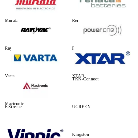
Murata
Renata
Rayovac
Power One
Varta
XTAR
TKN-Connect
Mactronic
EXtreme
UGREEN
Kingston