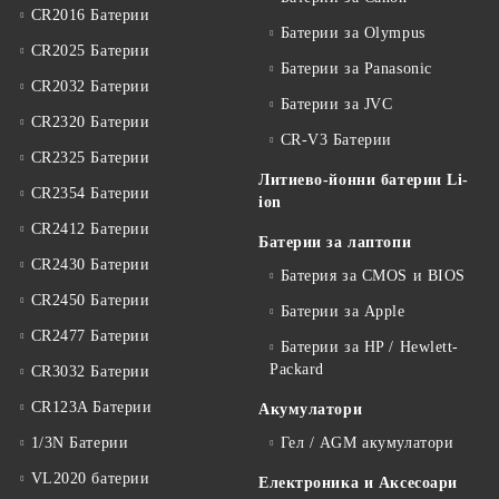
CR2016 Батерии
Батерии за Olympus
CR2025 Батерии
Батерии за Panasonic
CR2032 Батерии
Батерии за JVC
CR2320 Батерии
CR-V3 Батерии
CR2325 Батерии
Литиево-йонни батерии Li-
CR2354 Батерии
ion
CR2412 Батерии
Батерии за лаптопи
CR2430 Батерии
Батерия за CMOS и BIOS
CR2450 Батерии
Батерии за Apple
CR2477 Батерии
Батерии за HP / Hewlett-
Packard
CR3032 Батерии
CR123A Батерии
Акумулатори
1/3N Батерии
Гел / AGM акумулатори
VL2020 батерии
Електроника и Аксесоари