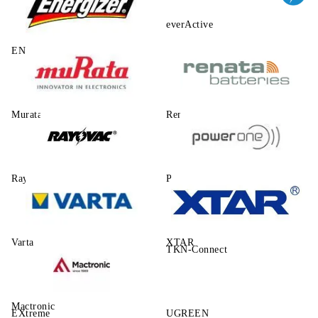
everActive
ENERGIZER
Murata
Renata
Rayovac
Power One
Varta
XTAR
TKN-Connect
Mactronic
EXtreme
UGREEN