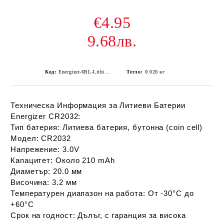
€4.95
9.68лв.
Код:
Energizer-6BL-Lithium-Battery-CR2032
Тегло:
0.020
кг
Техническа Информация за Литиеви Батерии
Energizer CR2032:
Тип батерия
: Литиева батерия, бутонна (coin cell)
Модел
: CR2032
Напрежение
: 3.0V
Капацитет
: Около 210 mAh
Диаметър
: 20.0 мм
Височина
: 3.2 мм
Температурен диапазон на работа
: От -30°C до
+60°C
Срок на годност
: Дълъг, с гаранция за висока