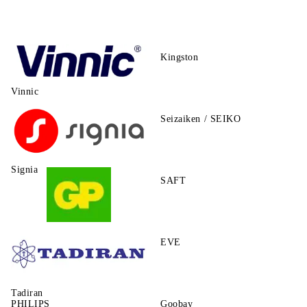
Kingston
Vinnic
Seizaiken / SEIKO
Signia
SAFT
GP
EVE
Tadiran
PHILIPS
Goobay