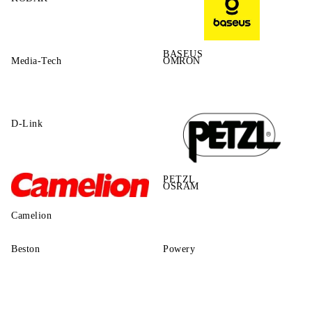
BASEUS
Media-Tech
OMRON
D-Link
PETZL
OSRAM
Camelion
Beston
Powery