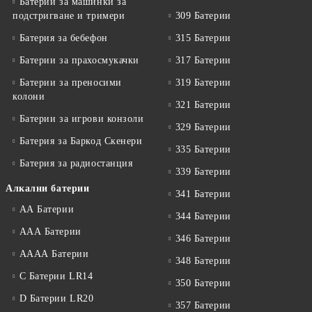
Батерии за машинки за
подстригване и тримери
309 Батерии
Батерия за бебефон
315 Батерии
Батерии за прахосмукачки
317 Батерии
Батерии за преносими
319 Батерии
колони
321 Батерии
Батерии за игрови конзоли
329 Батерии
Батерия за Баркод Скенери
335 Батерии
Батерия за радиостанция
339 Батерии
Алкални батерии
341 Батерии
АА Батерии
344 Батерии
ААА Батерии
346 Батерии
АААА Батерии
348 Батерии
C Батерии LR14
350 Батерии
D Батерии LR20
357 Батерии