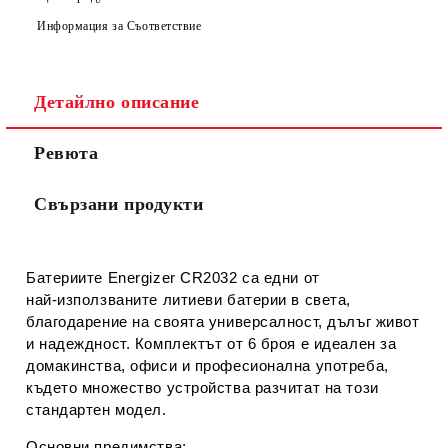
Информация за Съответствие
Съгласен съм с
Политиката за лични данни
Детайлно описание
Ние ще се свържем с вас в рамките на работния ден.
Ревюта
Свързани продукти
Батериите
Energizer CR2032
са едни от
най‑използваните литиеви батерии в света,
благодарение на своята универсалност, дълъг живот
и надеждност. Комплектът от 6 броя е идеален за
домакинства, офиси и професионална употреба,
където множество устройства разчитат на този
стандартен модел.
Основни предимства: