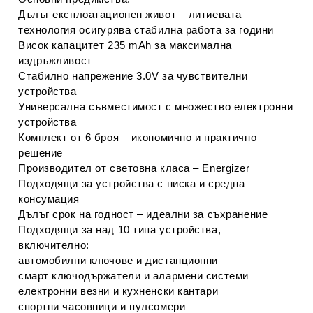
Дълъг експлоатационен живот
– литиевата
технология осигурява стабилна работа за години
Висок капацитет 235 mAh
за максимална
издръжливост
Стабилно напрежение 3.0V
за чувствителни
устройства
Универсална съвместимост
с множество електронни
устройства
Комплект от 6 броя
– икономично и практично
решение
Производител от световна класа – Energizer
Подходящи за устройства с ниска и средна
консумация
Дълъг срок на годност – идеални за съхранение
Подходящи за над 10 типа устройства,
включително:
автомобилни ключове и дистанционни
смарт ключодържатели и алармени системи
електронни везни и кухненски кантари
спортни часовници и пулсомери