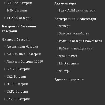
CR123A Батерии
Акумулатори
1/3N Батерии
Гел / AGM акумулатори
VL2020 батерии
Електроника и Аксесоари
Фенери
Батерии за безжични
телефони
Зарядни устройства
Литиеви батерии
Външна батерия Power bank
АА литиеви батерии
Кабели и преходници
ААА литиеви батерии
Флаш памет
Литиеви батерии 18650
LED крушки
CR-V9 Батерии
Филтри
CR2 Батерии
Здравни продукти
2CR5 Батерии
CRP2 Батерии
PX28L Батерии