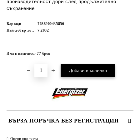
производителност дори след продължително
съхранение
Баркод:
7638900435856
Най-добър до::
7.2032
Добави в желани
Има в наличност
77
броя
БЪРЗА ПОРЪЧКА БЕЗ РЕГИСТРАЦИЯ
САМО ПОПЪЛНЕТЕ 2 ПОЛЕТА
Оцени продукта