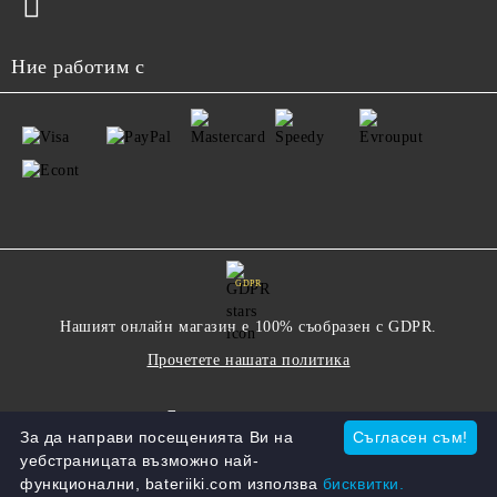
Ние работим с
GDPR
Нашият онлайн магазин е 100% съобразен с GDPR.
Прочетете нашата политика
Моите лични данни
За да направи посещенията Ви на
Съгласен съм!
уебстраницата възможно най-
функционални, bateriiki.com използва
бисквитки.
Онлайн магазин от SELITON