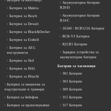
Батерии за винтоверт
Акумулаторни батерии
R20/D
Батерии за Makita
Акумулаторни батерии
Батерии за Bosch
R14/C
Батерии за Dewalt
16340 / RCR123A Батерии
Батерии за Black&Decker
RCR-V3 Батерии
Батерии за Einhell
R2CR5 Батерии
Батерии за AEG
Зарядни устройства за
инструменти
акумулаторни батерии
Батерии за Skil
Батерии за часовници
Батерии за Hilti
301 Батерии
Батерии за Hitachi
303 Батерии
Батерии за машинки за
подстригване и тримери
309 Батерии
Батерия за бебефон
315 Батерии
Батерии за прахосмукачки
317 Батерии