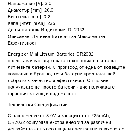
Напрежение [V]: 3.0
Диаметър [mm]: 20.0
Височина [mm]: 3.2
Капацитет [mAh]: 235
Допълнителни Индикации: DL2032
Описание: Литиева Батерия за Максимална
Ефективност
Energizer Mini Lithium Batteries CR2032
представляват върховата технология в света на
литиевите батерии. С произход от една от водещите
компании в бранша, тези батерии предлагат най-
доброто в качество и ефективност. С тях вие
получавате не просто батерии - вие получавате
гаранция за мощ и надеждност.
Технически Спецификации:
С напрежение от 3.0V и капацитет от 235mAh,
CR2032 осигурява екстра енергия за различни
устройства - от часовници и електронни ключове до