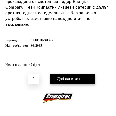
произведени от световния лидер Energizer
Company. Тези компактни литиеви батерии с дълъг
срок на годност са идеалният избор за всяко
устройство, изискващо надеждно и мощно
захранване.
Баркод:
7638900248357
Най-добър до::
03.2035
Добави в желани
Има в наличност
9
броя