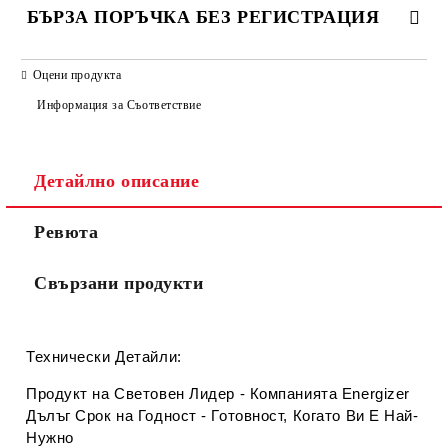
БЪРЗА ПОРЪЧКА БЕЗ РЕГИСТРАЦИЯ
САМО ПОПЪЛНЕТЕ 2 ПОЛЕТА
Оцени продукта
Информация за Съответствие
Съгласен съм с
Политиката за лични данни
Детайлно описание
Ние ще се свържем с вас в рамките на работния ден.
Ревюта
Свързани продукти
Технически Детайли:
Продукт на Световен Лидер - Компанията Energizer
Дълъг Срок на Годност - Готовност, Когато Ви Е Най-
Нужно