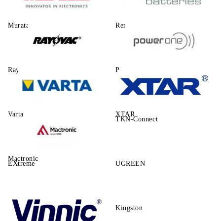
Murata
Renata
Rayovac
Power One
Varta
XTAR
TKN-Connect
Mactronic
EXtreme
UGREEN
Kingston