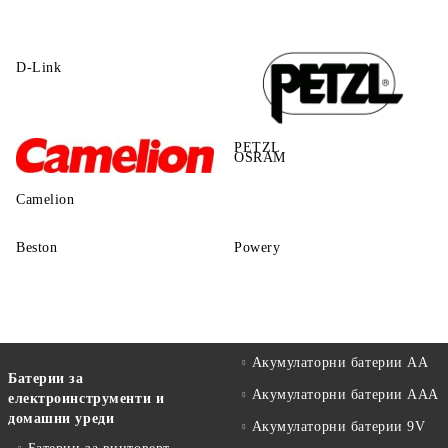
D-Link
PETZL
OSRAM
Camelion
Beston
Powery
Акумулаторни батерии АА
Батерии за
Акумулаторни батерии AAA
електроинструменти и
домашни уреди
Акумулаторни батерии 9V