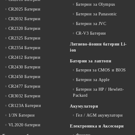
Батерии за Olympus
CR2025 Батерии
Батерии за Panasonic
CR2032 Батерии
Батерии за JVC
CR2320 Батерии
CR-V3 Батерии
CR2325 Батерии
Литиево-йонни батерии Li-
CR2354 Батерии
ion
CR2412 Батерии
Батерии за лаптопи
CR2430 Батерии
Батерия за CMOS и BIOS
CR2450 Батерии
Батерии за Apple
CR2477 Батерии
Батерии за HP / Hewlett-
Packard
CR3032 Батерии
CR123A Батерии
Акумулатори
1/3N Батерии
Гел / AGM акумулатори
VL2020 батерии
Електроника и Аксесоари