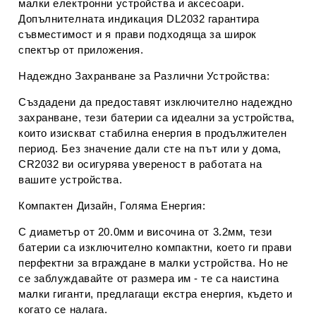
малки електронни устройства и аксесоари.
Допълнителната индикация DL2032 гарантира
съвместимост и я прави подходяща за широк
спектър от приложения.
Надеждно Захранване за Различни Устройства:
Създадени да предоставят изключително надеждно
захранване, тези батерии са идеални за устройства,
които изискват стабилна енергия в продължителен
период. Без значение дали сте на път или у дома,
CR2032 ви осигурява увереност в работата на
вашите устройства.
Компактен Дизайн, Голяма Енергия:
С диаметър от 20.0мм и височина от 3.2мм, тези
батерии са изключително компактни, което ги прави
перфектни за вграждане в малки устройства. Но не
се заблуждавайте от размера им - те са наистина
малки гиганти, предлагащи екстра енергия, където и
когато се налага.