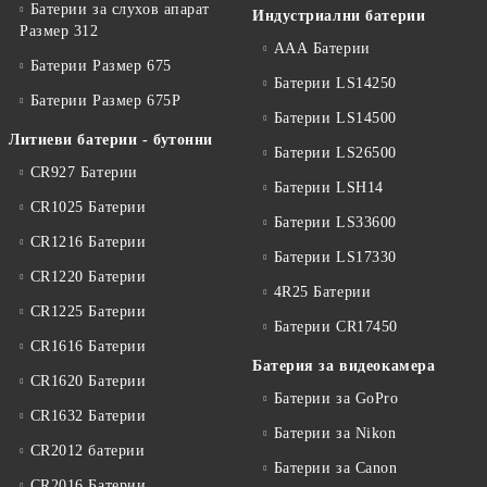
Батерии за слухов апарат
Индустриални батерии
Размер 312
ААА Батерии
Батерии Размер 675
Батерии LS14250
Батерии Размер 675P
Батерии LS14500
Литиеви батерии - бутонни
Батерии LS26500
CR927 Батерии
Батерии LSH14
CR1025 Батерии
Батерии LS33600
CR1216 Батерии
Батерии LS17330
CR1220 Батерии
4R25 Батерии
CR1225 Батерии
Батерии CR17450
CR1616 Батерии
Батерия за видеокамера
CR1620 Батерии
Батерии за GoPro
CR1632 Батерии
Батерии за Nikon
CR2012 батерии
Батерии за Canon
CR2016 Батерии