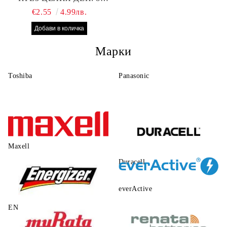
БРОЯ RAYOVAC EXTRA
€2.55
4.99лв.
10 БАТЕРИИ ЗА СЛУХОВ
АПАРАТ
Марки
Toshiba
Panasonic
Maxell
Duracell
everActive
ENERGIZER