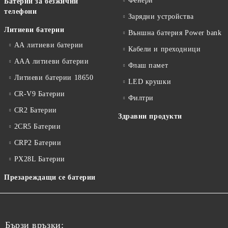
Фенери
Батерии за безжични
телефони
Зарядни устройства
Литиеви батерии
Външна батерия Power bank
АА литиеви батерии
Кабели и преходници
ААА литиеви батерии
Флаш памет
Литиеви батерии 18650
LED крушки
CR-V9 Батерии
Филтри
CR2 Батерии
Здравни продукти
2CR5 Батерии
CRP2 Батерии
PX28L Батерии
Презареждащи се батерии
Бързи връзки: