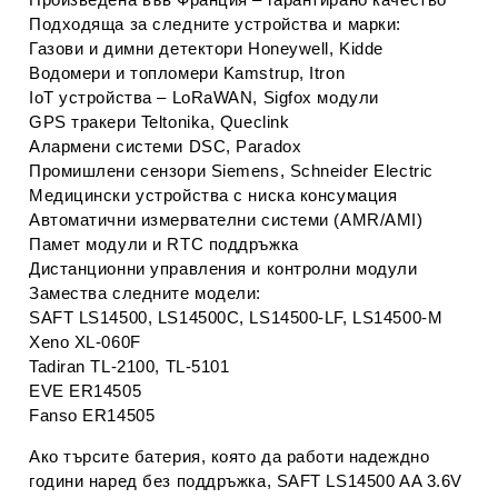
Подходяща за следните устройства и марки:
Газови и димни детектори Honeywell, Kidde
Водомери и топломери Kamstrup, Itron
IoT устройства – LoRaWAN, Sigfox модули
GPS тракери Teltonika, Queclink
Алармени системи DSC, Paradox
Промишлени сензори Siemens, Schneider Electric
Медицински устройства с ниска консумация
Автоматични измервателни системи (AMR/AMI)
Памет модули и RTC поддръжка
Дистанционни управления и контролни модули
Замества следните модели:
SAFT LS14500, LS14500C, LS14500‑LF, LS14500‑M
Xeno XL‑060F
Tadiran TL‑2100, TL‑5101
EVE ER14505
Fanso ER14505
Ако търсите батерия, която да работи надеждно 
години наред без поддръжка, 
SAFT LS14500 AA 3.6V 