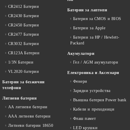
CR2412 Батерии
Батерии за лаптопи
CR2430 Батерии
Батерия за CMOS и BIOS
CR2450 Батерии
Батерии за Apple
CR2477 Батерии
Батерии за HP / Hewlett-
Packard
CR3032 Батерии
CR123A Батерии
Акумулатори
1/3N Батерии
Гел / AGM акумулатори
VL2020 батерии
Електроника и Аксесоари
Фенери
Батерии за безжични
телефони
Зарядни устройства
Литиеви батерии
Външна батерия Power bank
АА литиеви батерии
Кабели и преходници
ААА литиеви батерии
Флаш памет
Литиеви батерии 18650
LED крушки