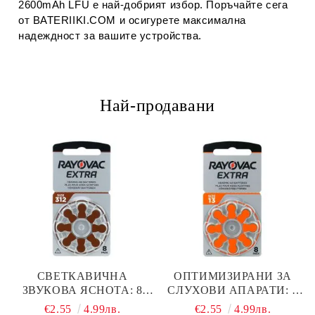
2600mAh LFU
 е най‑добрият избор. Поръчайте сега 
от 
BATERIIKI.COM
 и осигурете максимална 
надеждност за вашите устройства.
Най-продавани
СВЕТКАВИЧНА
ОПТИМИЗИРАНИ ЗА
ЗВУКОВА ЯСНОТА: 8
СЛУХОВИ АПАРАТИ: 8
БРОЯ RAYOVAC EXTRA
БРОЯ RAYOVAC EXTRA
€2.55
4.99лв.
€2.55
4.99лв.