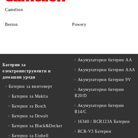
Camelion
Beston
Powery
Акумулаторни батерии АА
Батерии за
Акумулаторни батерии AAA
електроинструменти и
домашни уреди
Акумулаторни батерии 9V
Батерии за винтоверт
Акумулаторни батерии
R20/D
Батерии за Makita
Акумулаторни батерии
Батерии за Bosch
R14/C
Батерии за Dewalt
16340 / RCR123A Батерии
Батерии за Black&Decker
RCR-V3 Батерии
Батерии за Einhell