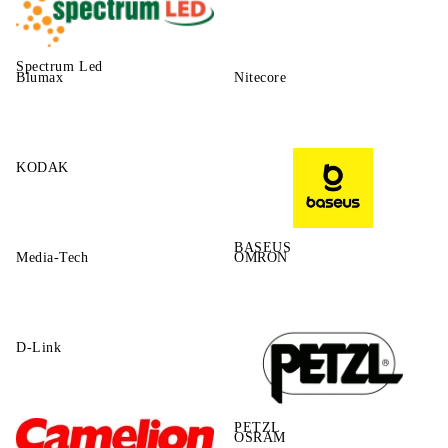
Spectrum Led
Blumax
Nitecore
KODAK
BASEUS
Media-Tech
OMRON
D-Link
PETZL
OSRAM