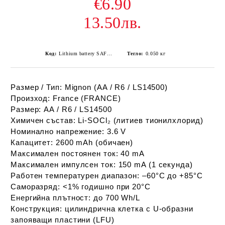
€6.90
13.50лв.
Код:
Lithium battery SAFT LS14500 AA U-form 3,6V size AA
Тегло:
0.050
кг
Размер / Тип:
 Mignon (AA / R6 / LS14500) 
Произход:
 France (FRANCE) 
Размер:
 AA / R6 / LS14500
Химичен състав:
 Li‑SOCl₂ (литиев тионилхлорид)
Номинално напрежение:
 3.6 V
Капацитет:
 2600 mAh (обичаен)
Максимален постоянен ток:
 40 mA
Максимален импулсен ток:
 150 mA (1 секунда)
Работен температурен диапазон:
 –60°C до +85°C
Саморазряд:
 <1% годишно при 20°C
Енергийна плътност:
 до 700 Wh/L
Конструкция:
 цилиндрична клетка с U‑образни 
запояващи пластини (LFU)