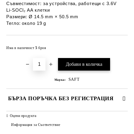
Съвместимост:
 за устройства, работещи с 3.6V 
Li‑SOCl₂ AA клетки
Размери:
 Ø 14.5 mm × 50.5 mm
Тегло:
 около 19 g
Добави в желани
Има в наличност
5
броя
SAFT
Марка:
БЪРЗА ПОРЪЧКА БЕЗ РЕГИСТРАЦИЯ
САМО ПОПЪЛНЕТЕ 2 ПОЛЕТА
Оцени продукта
Информация за Съответствие