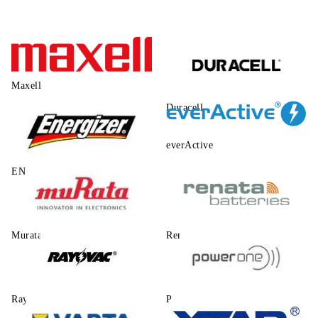
Maxell
Duracell
everActive
ENERGIZER
Murata
Renata
Rayovac
Power One