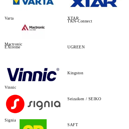
Varta
XTAR
TKN-Connect
Mactronic
EXtreme
UGREEN
Kingston
Vinnic
Seizaiken / SEIKO
Signia
SAFT