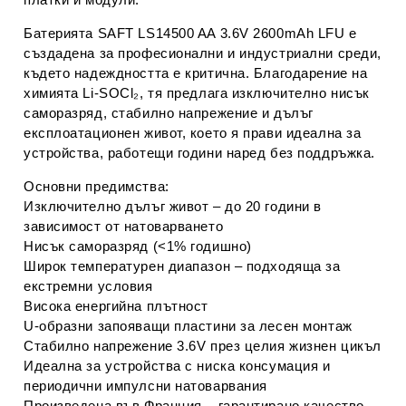
Батерията 
SAFT LS14500 AA 3.6V 2600mAh LFU
 е 
създадена за професионални и индустриални среди, 
където надеждността е критична. Благодарение на 
химията 
Li‑SOCl₂
, тя предлага изключително нисък 
саморазряд, стабилно напрежение и дълъг 
експлоатационен живот, което я прави идеална за 
устройства, работещи години наред без поддръжка.
Основни предимства:
Изключително дълъг живот – до 20 години в 
зависимост от натоварването
Нисък саморазряд (<1% годишно)
Широк температурен диапазон – подходяща за 
екстремни условия
Висока енергийна плътност
U‑образни запояващи пластини за лесен монтаж
Стабилно напрежение 3.6V през целия жизнен цикъл
Идеална за устройства с ниска консумация и 
периодични импулсни натоварвания
Произведена във Франция – гарантирано качество