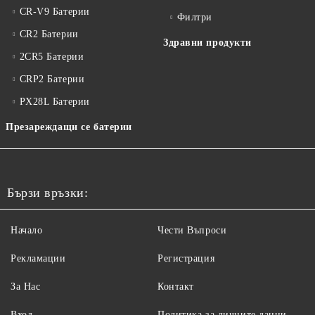
CR-V9 Батерии
Филтри
CR2 Батерии
Здравни продукти
2CR5 Батерии
CRP2 Батерии
PX28L Батерии
Презареждащи се батерии
Бързи връзки:
Начало
Чести Въпроси
Рекламации
Регистрация
За Нас
Контакт
Вход
Политика за личните данни