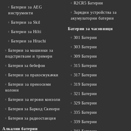
R2CR5 Батерии
Батерии за AEG
Зарядни устройства за
инструменти
акумулаторни батерии
Батерии за Skil
Батерии за часовници
Батерии за Hilti
301 Батерии
Батерии за Hitachi
303 Батерии
Батерии за машинки за
подстригване и тримери
309 Батерии
Батерия за бебефон
315 Батерии
Батерии за прахосмукачки
317 Батерии
Батерии за преносими
319 Батерии
колони
321 Батерии
Батерии за игрови конзоли
329 Батерии
Батерия за Баркод Скенери
335 Батерии
Батерия за радиостанция
339 Батерии
Алкални батерии