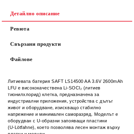
Съгласен съм с
Политиката за лични данни
Детайлно описание
Ние ще се свържем с вас в рамките на работния ден.
Ревюта
Свързани продукти
Файлове
Литиевата батерия
SAFT LS14500 AA 3.6V 2600mAh
LFU
е висококачествена
Li‑SOCl₂ (литиев
тионилхлорид)
клетка, предназначена за
индустриални приложения, устройства с дълъг
живот и оборудване, изискващо стабилно
напрежение и минимален саморазряд. Моделът е
оборудван с
U‑образни запояващи пластини
(U‑Lötfahne)
, което позволява лесен монтаж върху
платки и модули.