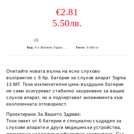
€2.81
5.50лв.
(2)
Код:
6 x Batteries Signia 13 MF hearing aids
Тегло:
0.050
кг
Опитайте новата вълна на ясно слухово
възприятие с 6 бр. батерии за слухов апарат Signia
13 MF. Тези изключителни цинк-въздушни батерии
не само осигуряват стабилно захранване за вашия
слухов апарат, но и подчертават ангажимента към
екологичната отговорност.
Проектирани За Вашето Здраве:
Този пакет от 6 батерии е специално създаден за
слухови апарати и други медицински устройства,
изискващи надеждно и ефективно захранване. Със