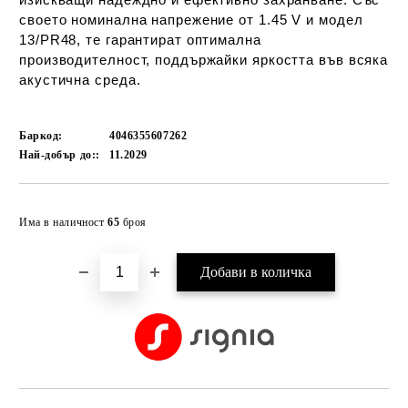
своето номинална напрежение от 1.45 V и модел
13/PR48, те гарантират оптимална
производителност, поддържайки яркостта във всяка
акустична среда.
Баркод:
4046355607262
Най-добър до::
11.2029
Добави в желани
Има в наличност
65
броя