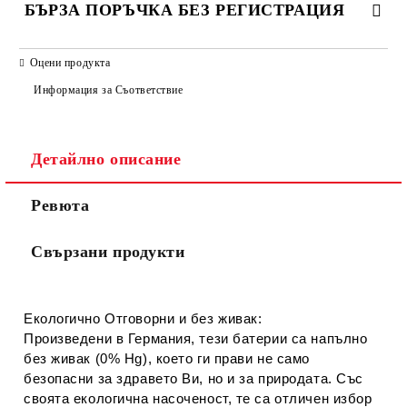
БЪРЗА ПОРЪЧКА БЕЗ РЕГИСТРАЦИЯ
САМО ПОПЪЛНЕТЕ 2 ПОЛЕТА
Оцени продукта
Информация за Съответствие
Съгласен съм с
Политиката за лични данни
Детайлно описание
Ние ще се свържем с вас в рамките на работния ден.
Ревюта
Свързани продукти
Екологично Отговорни и без живак:
Произведени в Германия, тези батерии са напълно
без живак (0% Hg), което ги прави не само
безопасни за здравето Ви, но и за природата. Със
своята екологична насоченост, те са отличен избор