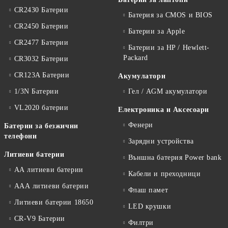
CR2430 Батерии
Батерия за CMOS и BIOS
CR2450 Батерии
Батерии за Apple
CR2477 Батерии
Батерии за HP / Hewlett-
Packard
CR3032 Батерии
CR123A Батерии
Акумулатори
1/3N Батерии
Гел / AGM акумулатори
VL2020 батерии
Електроника и Аксесоари
Фенери
Батерии за безжични
телефони
Зарядни устройства
Литиеви батерии
Външна батерия Power bank
АА литиеви батерии
Кабели и преходници
ААА литиеви батерии
Флаш памет
Литиеви батерии 18650
LED крушки
CR-V9 Батерии
Филтри