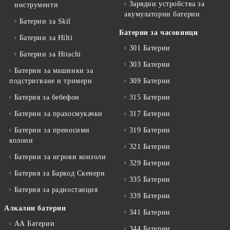
Зарядни устройства за
инструменти
акумулаторни батерии
Батерии за Skil
Батерии за часовници
Батерии за Hilti
301 Батерии
Батерии за Hitachi
303 Батерии
Батерии за машинки за
подстригване и тримери
309 Батерии
Батерия за бебефон
315 Батерии
Батерии за прахосмукачки
317 Батерии
Батерии за преносими
319 Батерии
колони
321 Батерии
Батерии за игрови конзоли
329 Батерии
Батерия за Баркод Скенери
335 Батерии
Батерия за радиостанция
339 Батерии
Алкални батерии
341 Батерии
АА Батерии
344 Батерии