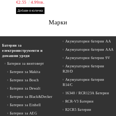
БРОЯ RAYOVAC EXTRA
€2.55
4.99лв.
10 БАТЕРИИ ЗА СЛУХОВ
АПАРАТ
Марки
Акумулаторни батерии АА
Батерии за
Акумулаторни батерии AAA
електроинструменти и
домашни уреди
Акумулаторни батерии 9V
Батерии за винтоверт
Акумулаторни батерии
R20/D
Батерии за Makita
Акумулаторни батерии
Батерии за Bosch
R14/C
Батерии за Dewalt
16340 / RCR123A Батерии
Батерии за Black&Decker
RCR-V3 Батерии
Батерии за Einhell
R2CR5 Батерии
Батерии за AEG