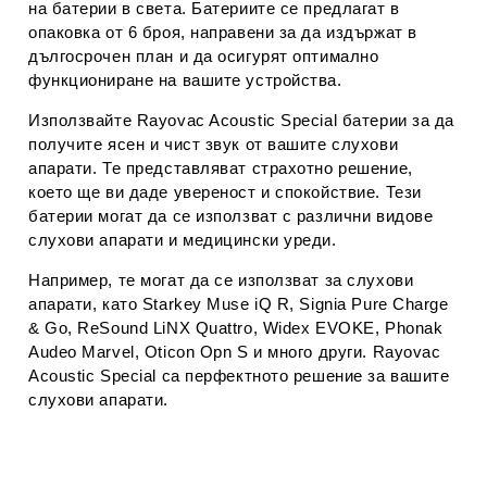
на батерии в света. Батериите се предлагат в
опаковка от 6 броя, направени за да издържат в
дългосрочен план и да осигурят оптимално
функциониране на вашите устройства.
Използвайте Rayovac Acoustic Special батерии за да
получите ясен и чист звук от вашите слухови
апарати. Те представляват страхотно решение,
което ще ви даде увереност и спокойствие. Тези
батерии могат да се използват с различни видове
слухови апарати и медицински уреди.
Например, те могат да се използват за слухови
апарати, като Starkey Muse iQ R, Signia Pure Charge
& Go, ReSound LiNX Quattro, Widex EVOKE, Phonak
Audeo Marvel, Oticon Opn S и много други. Rayovac
Acoustic Special са перфектното решение за вашите
слухови апарати.