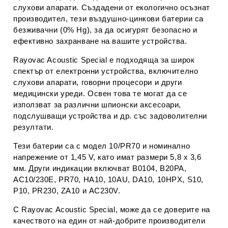
слухови апарати. Създадени от екологично осъзнат
производител, тези въздушно-цинкови батерии са
безживачни (0% Hg), за да осигурят безопасно и
ефективно захранване на вашите устройства.
Rayovac Acoustic Special е подходяща за широк
спектър от електронни устройства, включително
слухови апарати, говорни процесори и други
медицински уреди. Освен това те могат да се
използват за различни шпионски аксесоари,
подслушващи устройства и др. със задоволителни
резултати.
Тези батерии са с модел 10/PR70 и номинално
напрежение от 1,45 V, като имат размери 5,8 х 3,6
мм. Други индикации включват B0104, B20PA,
AC10/230E, PR70, HA10, 10AU, DA10, 10HPX, S10,
P10, PR230, ZA10 и AC230V.
С Rayovac Acoustic Special, може да се доверите на
качеството на един от най-добрите производители