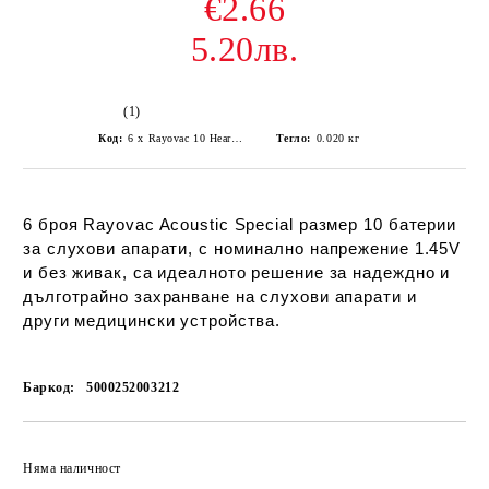
€2.66
5.20лв.
(1)
Код:
6 x Rayovac 10 Hearing aid Batteries
Тегло:
0.020
кг
6 броя Rayovac Acoustic Special размер 10 батерии
за слухови апарати, с номинално напрежение 1.45V
и без живак, са идеалното решение за надеждно и
дълготрайно захранване на слухови апарати и
други медицински устройства.
Баркод:
5000252003212
Добави в желани
Няма наличност