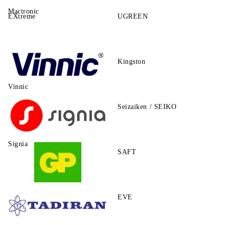
Mactronic
EXtreme
UGREEN
Kingston
Vinnic
Seizaiken / SEIKO
Signia
SAFT
GP
EVE