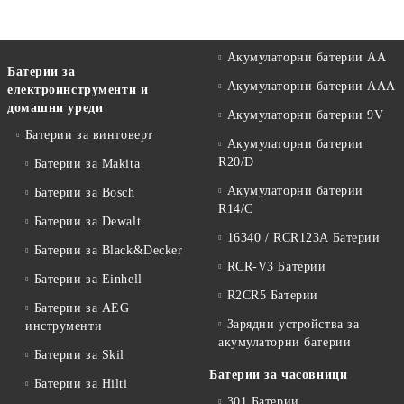
Акумулаторни батерии АА
Батерии за
Акумулаторни батерии AAA
електроинструменти и
домашни уреди
Акумулаторни батерии 9V
Батерии за винтоверт
Акумулаторни батерии
R20/D
Батерии за Makita
Акумулаторни батерии
Батерии за Bosch
R14/C
Батерии за Dewalt
16340 / RCR123A Батерии
Батерии за Black&Decker
RCR-V3 Батерии
Батерии за Einhell
R2CR5 Батерии
Батерии за AEG
Зарядни устройства за
инструменти
акумулаторни батерии
Батерии за Skil
Батерии за часовници
Батерии за Hilti
301 Батерии