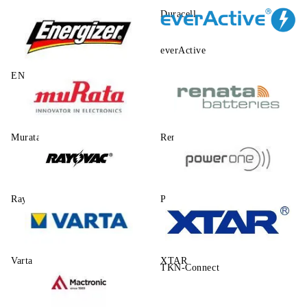
Duracell
everActive
ENERGIZER
Murata
Renata
Rayovac
Power One
Varta
XTAR
TKN-Connect