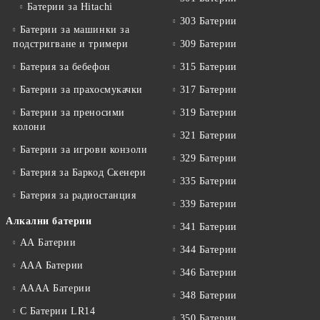
Батерии за Hitachi
303 Батерии
Батерии за машинки за
подстригване и тримери
309 Батерии
Батерия за бебефон
315 Батерии
Батерии за прахосмукачки
317 Батерии
Батерии за преносими
319 Батерии
колони
321 Батерии
Батерии за игрови конзоли
329 Батерии
Батерия за Баркод Скенери
335 Батерии
Батерия за радиостанция
339 Батерии
Алкални батерии
341 Батерии
АА Батерии
344 Батерии
ААА Батерии
346 Батерии
АААА Батерии
348 Батерии
C Батерии LR14
350 Батерии