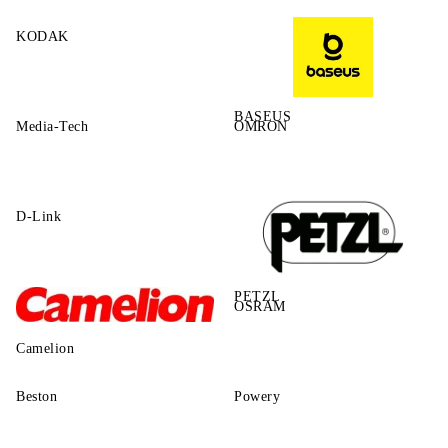
KODAK
BASEUS
Media-Tech
OMRON
D-Link
PETZL
OSRAM
Camelion
Beston
Powery