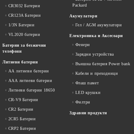
Packard
CR3032 Батерии
CR123A Батерии
Акумулатори
1/3N Батерии
Гел / AGM акумулатори
VL2020 батерии
Електроника и Аксесоари
Фенери
Батерии за безжични
телефони
Зарядни устройства
Литиеви батерии
Външна батерия Power bank
АА литиеви батерии
Кабели и преходници
ААА литиеви батерии
Флаш памет
Литиеви батерии 18650
LED крушки
CR-V9 Батерии
Филтри
CR2 Батерии
Здравни продукти
2CR5 Батерии
CRP2 Батерии