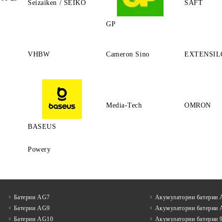
Seizaiken / SEIKO
SAFT
GP
VHBW
Cameron Sino
EXTENSIL
Media-Tech
OMRON
BASEUS
Powery
Батерии AG7
Акумулаторни батерии
Батерии AG9
Акумулаторни батерии
Батерии AG10
Акумулаторни батерии 