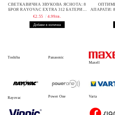
СВЕТКАВИЧНА ЗВУКОВА ЯСНОТА: 8
ОПТИМ
БРОЯ RAYOVAC EXTRA 312 БАТЕРИИ
АПАРАТИ: 
ЗА СЛУХОВ АПАРАТ С НАЙ-ДОБРАТА
БА
€2.55
4.99лв.
ЦЕНА!
ПР
Toshiba
Panasonic
Maxell
Power One
Varta
Rayovac