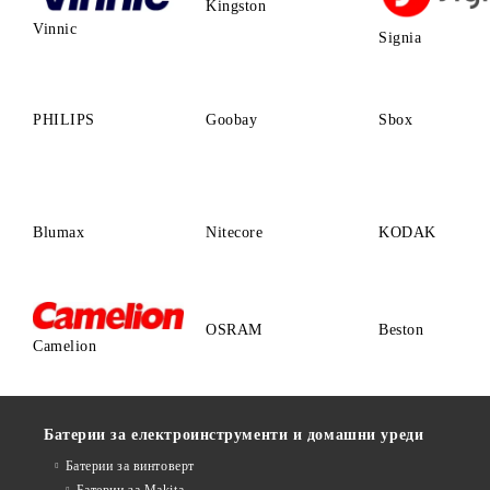
Kingston
Vinnic
Signia
PHILIPS
Goobay
Sbox
Blumax
Nitecore
KODAK
OSRAM
Beston
Camelion
Батерии за електроинструменти и домашни уреди
Батерии за винтоверт
Батерии за Makita