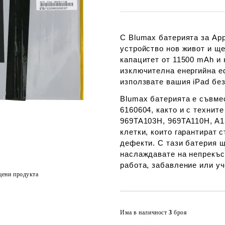
С Blumax батерията за Appl
устройство нов живот и щ
капацитет от
11500 mAh
и 
изключителна енергийна еф
използвате вашия iPad без
Blumax батерията е съвме
6160604
, както и с технит
969TA103H, 969TA110H, A1
клетки, които гарантират 
дефекти. С тази батерия щ
наслаждавате на непрекъс
работа, забавление или уч
цени продукта
Има в наличност
3
броя