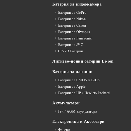
Батерия за видеокамера
Батерии за GoPro
Батерии за Nikon
Батерии за Canon
Батерии за Olympus
Батерии за Panasonic
Батерии за JVC
CR-V3 Батерии
Литиево-йонни батерии Li-ion
Батерии за лаптопи
Батерия за CMOS и BIOS
Батерии за Apple
Батерии за HP / Hewlett-Packard
Акумулатори
Гел / AGM акумулатори
Електроника и Аксесоари
Фенери