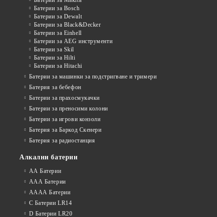
Батерии за Bosch
Батерии за Dewalt
Батерии за Black&Decker
Батерии за Einhell
Батерии за AEG инструменти
Батерии за Skil
Батерии за Hilti
Батерии за Hitachi
Батерии за машинки за подстригване и тримери
Батерия за бебефон
Батерии за прахосмукачки
Батерии за преносими колони
Батерии за игрови конзоли
Батерия за Баркод Скенери
Батерия за радиостанция
Алкални батерии
АА Батерии
ААА Батерии
АААА Батерии
C Батерии LR14
D Батерии LR20