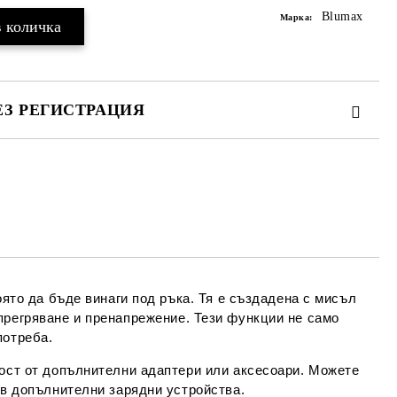
Blumax
Марка:
ЕЗ РЕГИСТРАЦИЯ
та за лични данни
те на работния ден.
оято да бъде винаги под ръка. Тя е създадена с мисъл
прегряване и пренапрежение
. Тези функции не само
потреба.
мост от допълнителни адаптери или аксесоари. Можете
 в допълнителни зарядни устройства.