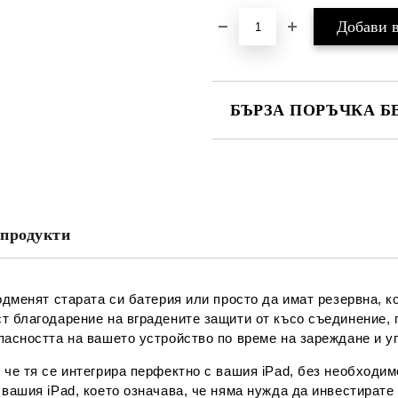
БЪРЗА ПОРЪЧКА Б
САМО ПОПЪЛНЕТЕ 2 ПОЛЕТА
Съгласен съм с
Политика
Ние ще се свържем с вас в рамки
продукти
одменят старата си батерия или просто да имат резервна, к
ст благодарение на вградените защити от
късо съединение, 
пасността на вашето устройство по време на зареждане и у
 че тя се интегрира перфектно с вашия iPad, без необходи
 вашия iPad, което означава, че няма нужда да инвестирате