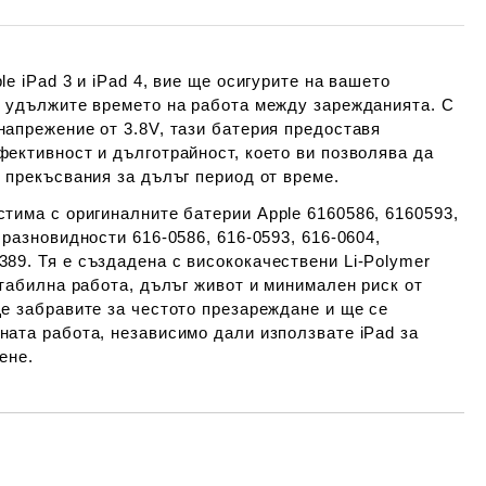
e iPad 3 и iPad 4, вие ще осигурите на вашето
е удължите времето на работа между зарежданията. С
напрежение от
3.8V
, тази батерия предоставя
ективност и дълготрайност, което ви позволява да
 прекъсвания за дълъг период от време.
стима с оригиналните батерии
Apple 6160586, 6160593,
е разновидности
616-0586, 616-0593, 616-0604,
389
. Тя е създадена с висококачествени
Li-Polymer
стабилна работа, дълъг живот и минимален риск от
е забравите за честото презареждане и ще се
ната работа, независимо дали използвате iPad за
ене.
Добави в желани