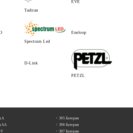
EVE
Tadiran
O
Eneloop
Spectrum Led
D-Link
PETZL
 АА
395 Батерии
 AAA
396 Батерии
9V
397 Батерии