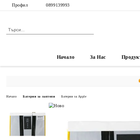
Профил
0899139993
Начало
За Нас
Продук
Начало
Батерии за лаптопи
Батерии за Apple