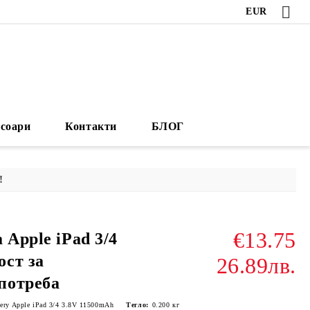
EUR
есоари
Контакти
БЛОГ
!
€13.75
 Apple iPad 3/4
ст за
26.89лв.
потреба
tery Apple iPad 3/4 3.8V 11500mAh
Тегло:
0.200
кг