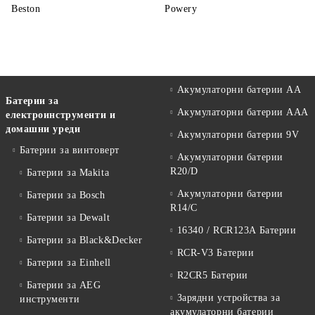
Beston
Powery
Акумулаторни батерии АА
Батерии за
Акумулаторни батерии AAA
електроинструменти и
домашни уреди
Акумулаторни батерии 9V
Батерии за винтоверт
Акумулаторни батерии
R20/D
Батерии за Makita
Акумулаторни батерии
Батерии за Bosch
R14/C
Батерии за Dewalt
16340 / RCR123A Батерии
Батерии за Black&Decker
RCR-V3 Батерии
Батерии за Einhell
R2CR5 Батерии
Батерии за AEG
Зарядни устройства за
инструменти
акумулаторни батерии