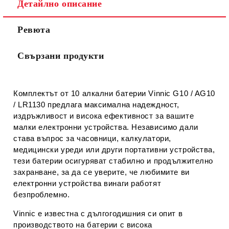
Съгласен съм с
Политиката за лични данни
Детайлно описание
Ние ще се свържем с вас в рамките на работния ден.
Ревюта
Свързани продукти
Комплектът от 10 алкални батерии
Vinnic G10 / AG10
/ LR1130
предлага максимална надеждност,
издръжливост и висока ефективност за вашите
малки електронни устройства. Независимо дали
става въпрос за часовници, калкулатори,
медицински уреди или други портативни устройства,
тези батерии осигуряват стабилно и продължително
захранване, за да се уверите, че любимите ви
електронни устройства винаги работят
безпроблемно.
Vinnic
е известна с дългогодишния си опит в
производството на батерии с висока