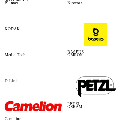
Blumax
Nitecore
KODAK
BASEUS
Media-Tech
OMRON
D-Link
PETZL
OSRAM
Camelion