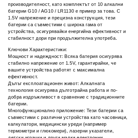
производителност, като комплектът от
10 алкални
батерии
G10 / AG10 / LR1130 е пример за това. С
1.5V напрежение и прецизна конструкция, тези
батерии са съвместими с широка гама от
устройства, осигурявайки енергийна ефективност и
стабилност дори при продължителна употреба.
Ключови Характеристики:
Мощност и надеждност:
Всяка батерия осигурява
стабилно
напрежение от 1.5V
, гарантирайки, че
вашите устройства работят с максимална
ефективност.
Дълъг експлоатационен живот:
Алкалната
технология осигурява дълготрайна работа и по-
добра издръжливост в сравнение с традиционните
батерии.
Многофункционално приложение:
Тези батерии са
съвместими с различни устройства като
часовници,
калкулатори, медицински уреди
(например
термометри и глюкомери), лазерни указатели,
детски играчки и други малки електронни