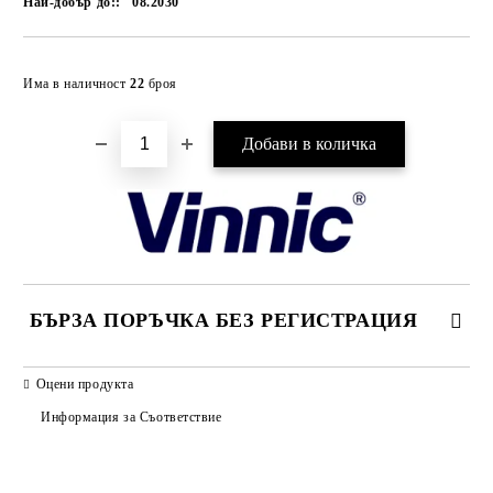
Най-добър до::
08.2030
Добави в желани
Има в наличност
22
броя
БЪРЗА ПОРЪЧКА БЕЗ РЕГИСТРАЦИЯ
САМО ПОПЪЛНЕТЕ 2 ПОЛЕТА
Оцени продукта
Информация за Съответствие