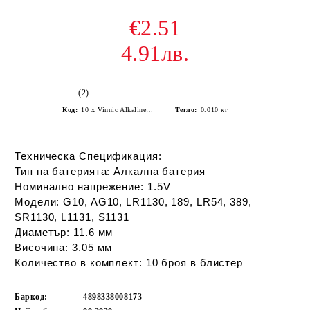
€2.51
4.91лв.
(2)
Код:
10 x Vinnic Alkaline battery G10/LR1130/189/AG10
Тегло:
0.010
кг
Техническа Спецификация:
Тип на батерията:
Алкална батерия
Номинално напрежение:
1.5V
Модели:
G10, AG10, LR1130, 189, LR54, 389,
SR1130, L1131, S1131
Диаметър:
11.6 мм
Височина:
3.05 мм
Количество в комплект:
10 броя в блистер
Баркод:
4898338008173