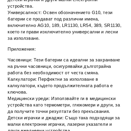
устройства.
Универсалност:
Освен обозначението G10, тези
батерии се продават под различни имена,
включително
AG10, 189, LR1130, LR54, 389, SR1130
,
което ги прави изключително универсални и лесни
за използване.
Приложения:
Часовници:
Тези батерии са идеални за захранване
на ръчни часовници, осигурявайки дълготрайна
работа без необходимост от честа смяна.
Калкулатори:
Перфектни за използване в
калкулатори, където продължителната работа е
ключова.
Медицински уреди:
Използвайте ги в медицински
устройства като термометри, глюкомери и други, за
да получите точни резултати без прекъсвания.
Детски играчки и джаджи:
Също така подходящи за
малки електронни играчки, лазерни указатели и
други ежедневни устройства.