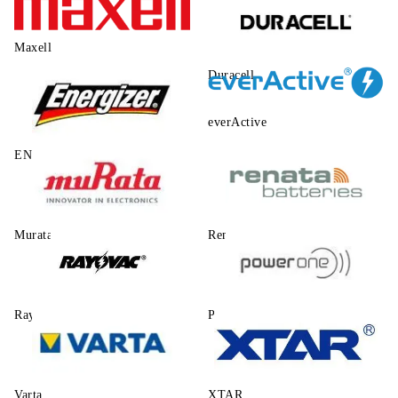
Maxell
Duracell
everActive
ENERGIZER
Murata
Renata
Rayovac
Power One
Varta
XTAR