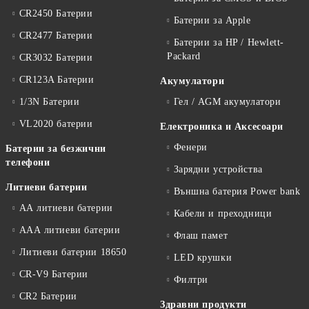
CR2450 Батерии
Батерии за Apple
CR2477 Батерии
Батерии за HP / Hewlett-
Packard
CR3032 Батерии
CR123A Батерии
Акумулатори
1/3N Батерии
Гел / AGM акумулатори
VL2020 батерии
Електроника и Аксесоари
Фенери
Батерии за безжични
телефони
Зарядни устройства
Литиеви батерии
Външна батерия Power bank
АА литиеви батерии
Кабели и преходници
ААА литиеви батерии
Флаш памет
Литиеви батерии 18650
LED крушки
CR-V9 Батерии
Филтри
CR2 Батерии
Здравни продукти