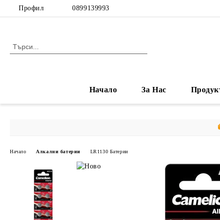
Профил
0899139993
Начало
За Нас
Продук
Начало
Алкални батерии
LR1130 Батерии