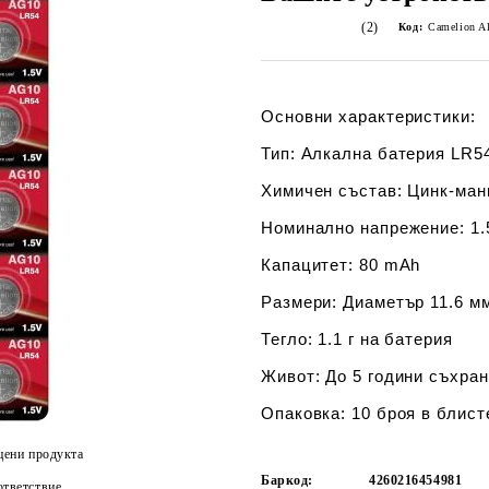
(2)
Код:
Camelion Al
Основни характеристики:
Тип:
Алкална батерия LR54
Химичен състав:
Цинк-манг
Номинално напрежение:
1.
Капацитет:
80 mAh
Размери:
Диаметър 11.6 мм
Тегло:
1.1 г на батерия
Живот:
До 5 години съхра
Опаковка:
10 броя в блист
цени продукта
Баркод:
4260216454981
тветствие