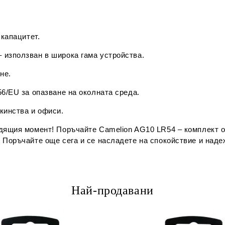
 капацитет.
 използван в широка гама устройства.
не.
56/EU за опазване на околната среда.
кинства и офиси.
ходящия момент! Поръчайте
Camelion AG10 LR54 – комплект о
 Поръчайте още сега и се насладете на спокойствие и наде
Най-продавани