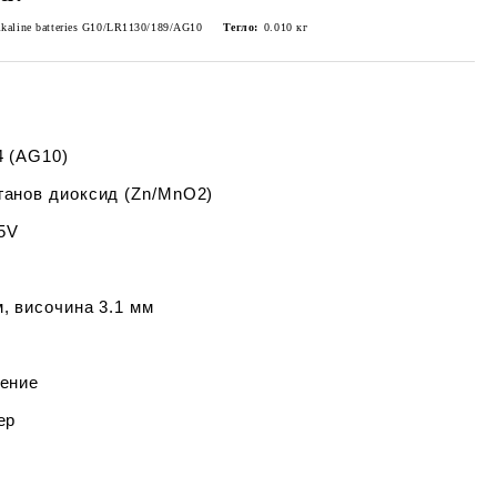
kaline batteries G10/LR1130/189/AG10
Тегло:
0.010
кг
 (AG10)
анов диоксид (Zn/MnO2)
5V
, височина 3.1 мм
нение
ер