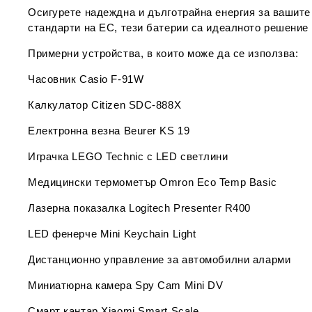
Осигурете надеждна и дълготрайна енергия за вашите
стандарти на ЕС, тези батерии са идеалното решение
Примерни устройства, в които може да се използва:
Часовник
Casio F-91W
Калкулатор
Citizen SDC-888X
Електронна везна
Beurer KS 19
Играчка
LEGO Technic с LED светлини
Медицински термометър
Omron Eco Temp Basic
Лазерна показалка
Logitech Presenter R400
LED фенерче
Mini Keychain Light
Дистанционно управление
за автомобилни аларми
Миниатюрна камера
Spy Cam Mini DV
Смарт кантар
Xiaomi Smart Scale