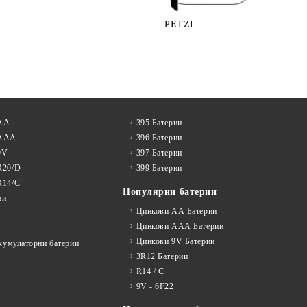
PETZL
 АА
395 Батерии
 AAA
396 Батерии
9V
397 Батерии
R20/D
399 Батерии
R14/C
Популярни батерии
ии
Цинкови АА Батерии
Цинкови ААА Батерии
Цинкови 9V Батерии
акумулаторни батерии
3R12 Батерии
R14 / C
9V - 6F22