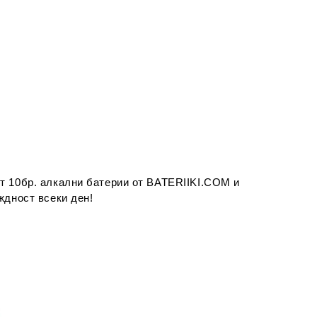
т 10бр. алкални батерии
от BATERIIKI.COM и
ждност всеки ден!