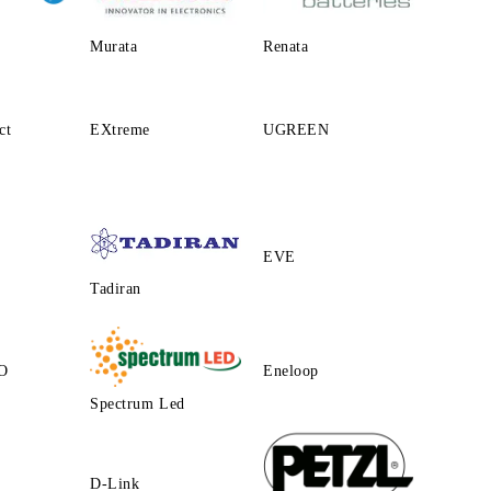
Murata
Renata
ct
EXtreme
UGREEN
EVE
Tadiran
O
Eneloop
Spectrum Led
D-Link