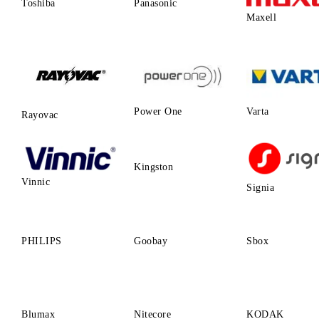
Toshiba
Panasonic
Maxell
Power One
Varta
Rayovac
Kingston
Vinnic
Signia
PHILIPS
Goobay
Sbox
Blumax
Nitecore
KODAK