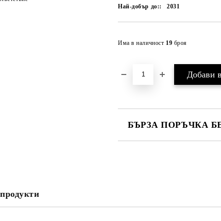
Най-добър до::
2031
Има в наличност
19
броя
БЪРЗА ПОРЪЧКА Б
САМО ПОПЪЛНЕТЕ 2 ПОЛЕТА
Съгласен съм с
Политика
Ние ще се свържем с вас в рамки
продукти