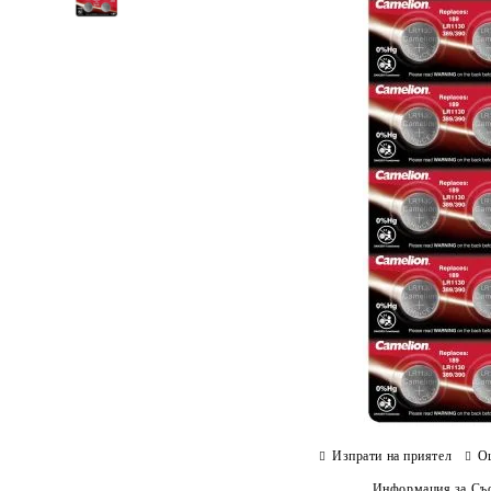
Изпрати на приятел
О
Информация за Съо