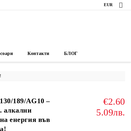
EUR
есоари
Контакти
БЛОГ
!
€2.60
130/189/AG10 –
. алкални
5.09лв.
на енергия във
а!