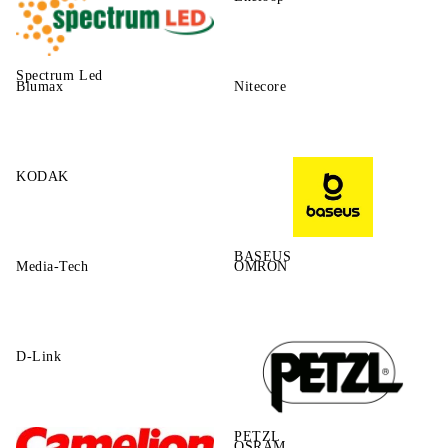
Spectrum Led
Blumax
Nitecore
KODAK
BASEUS
Media-Tech
OMRON
D-Link
PETZL
OSRAM