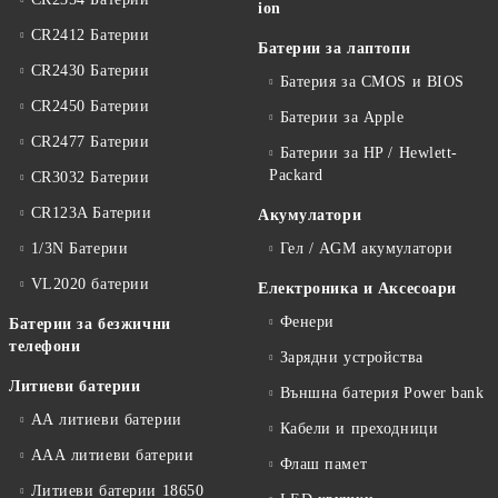
ion
CR2412 Батерии
Батерии за лаптопи
CR2430 Батерии
Батерия за CMOS и BIOS
CR2450 Батерии
Батерии за Apple
CR2477 Батерии
Батерии за HP / Hewlett-
Packard
CR3032 Батерии
CR123A Батерии
Акумулатори
1/3N Батерии
Гел / AGM акумулатори
VL2020 батерии
Електроника и Аксесоари
Фенери
Батерии за безжични
телефони
Зарядни устройства
Литиеви батерии
Външна батерия Power bank
АА литиеви батерии
Кабели и преходници
ААА литиеви батерии
Флаш памет
Литиеви батерии 18650