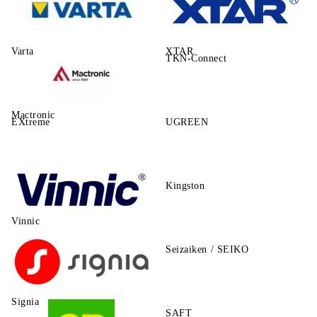
Varta
XTAR
TKN-Connect
Mactronic
EXtreme
UGREEN
Kingston
Vinnic
Seizaiken / SEIKO
Signia
SAFT