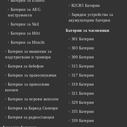
Батерии за Einhell
R2CR5 Батерии
Батерии за AEG
Зарядни устройства за
инструменти
акумулаторни батерии
Батерии за Skil
Батерии за часовници
Батерии за Hilti
301 Батерии
Батерии за Hitachi
303 Батерии
Батерии за машинки за
подстригване и тримери
309 Батерии
Батерия за бебефон
315 Батерии
Батерии за прахосмукачки
317 Батерии
Батерии за преносими
319 Батерии
колони
321 Батерии
Батерии за игрови конзоли
329 Батерии
Батерия за Баркод Скенери
335 Батерии
Батерия за радиостанция
339 Батерии