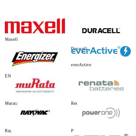
Maxell
Duracell
everActive
ENERGIZER
Murata
Renata
Rayovac
Power One