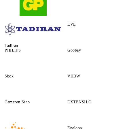
GP
EVE
Tadiran
PHILIPS
Goobay
Sbox
VHBW
Cameron Sino
EXTENSILO
Eneloop