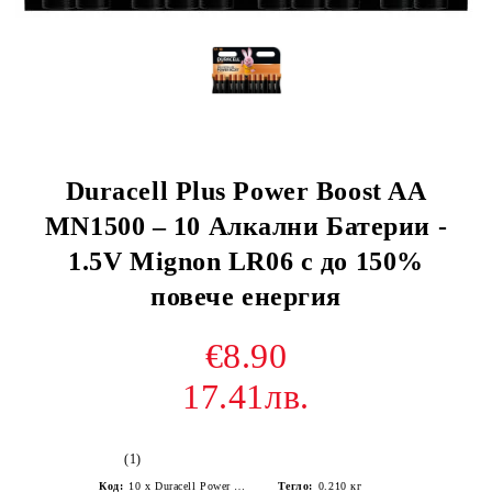
Duracell Plus Power Boost AA
MN1500 – 10 Алкални Батерии -
1.5V Mignon LR06 с до 150%
повече енергия
€8.90
17.41лв.
(1)
Код:
10 x Duracell Power Boost LR6 AA alkaline battery
Тегло:
0.210
кг