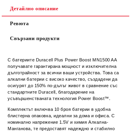
Съгласен съм с
Политиката за лични данни
Детайлно описание
Ние ще се свържем с вас в рамките на работния ден.
Ревюта
Свързани продукти
С батериите
Duracell Plus Power Boost MN1500 AA
получавате гарантирана мощност и изключителна
дълготрайност за всички ваши устройства. Това са
алкални батерии с високо качество, създадени да
осигурят до
150% по-дълъг живот
в сравнение със
стандартните Duracell, благодарение на
усъвършенстваната технология
Power Boost™
.
Комплектът включва
10 броя батерии
в удобна
блистерна опаковка, идеални за дома и офиса. С
номинално напрежение 1.5V
и
химия Алкална-
Манганова
, те предоставят надеждно и стабилно