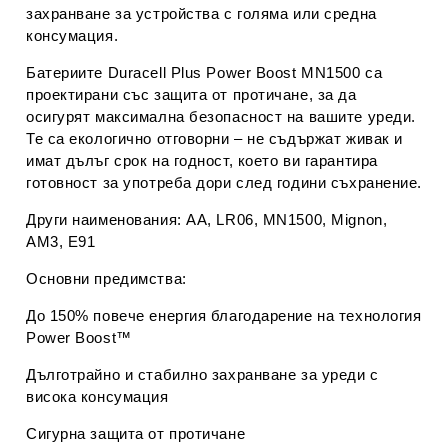
захранване за устройства с голяма или средна
консумация.
Батериите
Duracell Plus Power Boost MN1500
са
проектирани със защита от протичане, за да
осигурят максимална безопасност на вашите уреди.
Те са екологично отговорни – не съдържат живак и
имат дълъг срок на годност, което ви гарантира
готовност за употреба дори след години съхранение.
Други наименования:
AA, LR06, MN1500, Mignon,
AM3, E91
Основни предимства:
До
150% повече енергия
благодарение на технология
Power Boost™
Дълготрайно и стабилно захранване за уреди с
висока консумация
Сигурна защита от протичане