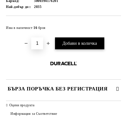
Баркод:
5000394176201
Най-добър до::
2035
Добави в желани
Има в наличност
16
броя
БЪРЗА ПОРЪЧКА БЕЗ РЕГИСТРАЦИЯ
САМО ПОПЪЛНЕТЕ 2 ПОЛЕТА
Оцени продукта
Информация за Съответствие