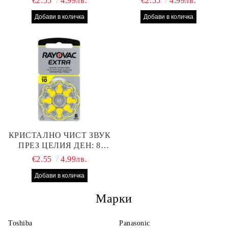
€2.55
4.99лв.
€2.55
4.99лв.
312 БАТЕРИИ ЗА
13 БАТЕРИИ С ВИСОКА
СЛУХОВ АПАРАТ С
ПРОИЗВОДИТЕЛНОСТ
НАЙ-ДОБРАТА ЦЕНА!
КРИСТАЛНО ЧИСТ ЗВУК
ПРЕЗ ЦЕЛИЯ ДЕН: 8
БРОЯ RAYOVAC EXTRA
€2.55
4.99лв.
10 БАТЕРИИ ЗА СЛУХОВ
АПАРАТ
Марки
Toshiba
Panasonic