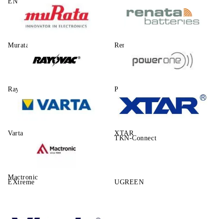
ENERGIZER
Murata
Renata
Rayovac
Power One
Varta
XTAR
TKN-Connect
Mactronic
EXtreme
UGREEN