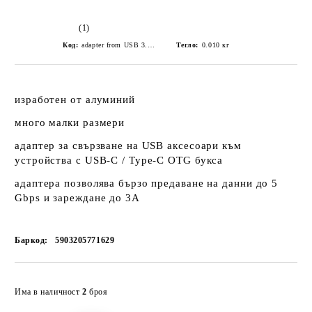
(1)
Код:
adapter from USB 3.0 to USB-C OTG everActive ADOTG-01
Тегло:
0.010
кг
изработен от алуминий
много малки размери
адаптер за свързване на USB аксесоари към
устройства с USB-C / Type-C OTG букса
адаптера позволява бързо предаване на данни до 5
Gbps и зареждане до 3A
Баркод:
5903205771629
Добави в желани
Има в наличност
2
броя