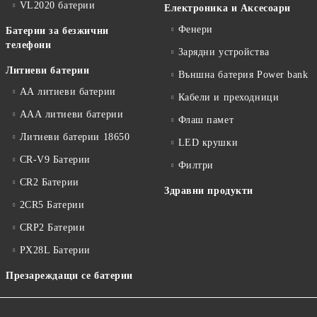
VL2020 батерии
Електроника и Аксесоари
Фенери
Батерии за безжични
телефони
Зарядни устройства
Литиеви батерии
Външна батерия Power bank
АА литиеви батерии
Кабели и преходници
ААА литиеви батерии
Флаш памет
Литиеви батерии 18650
LED крушки
CR-V9 Батерии
Филтри
CR2 Батерии
Здравни продукти
2CR5 Батерии
CRP2 Батерии
PX28L Батерии
Презареждащи се батерии