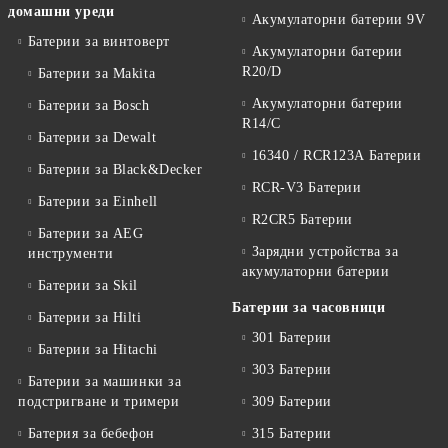
домашни уреди
Акумулаторни батерии 9V
Батерии за винтоверт
Акумулаторни батерии
R20/D
Батерии за Makita
Акумулаторни батерии
Батерии за Bosch
R14/C
Батерии за Dewalt
16340 / RCR123A Батерии
Батерии за Black&Decker
RCR-V3 Батерии
Батерии за Einhell
R2CR5 Батерии
Батерии за AEG
Зарядни устройства за
инструменти
акумулаторни батерии
Батерии за Skil
Батерии за часовници
Батерии за Hilti
301 Батерии
Батерии за Hitachi
303 Батерии
Батерии за машинки за
подстригване и тримери
309 Батерии
Батерия за бебефон
315 Батерии