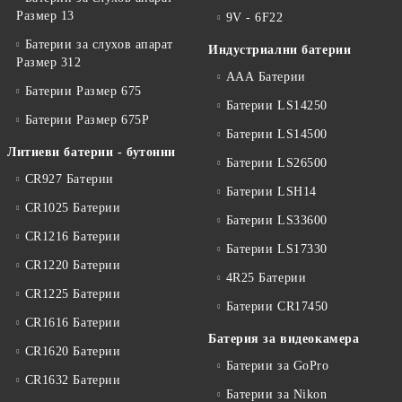
Размер 13
9V - 6F22
Батерии за слухов апарат
Индустриални батерии
Размер 312
ААА Батерии
Батерии Размер 675
Батерии LS14250
Батерии Размер 675P
Батерии LS14500
Литиеви батерии - бутонни
Батерии LS26500
CR927 Батерии
Батерии LSH14
CR1025 Батерии
Батерии LS33600
CR1216 Батерии
Батерии LS17330
CR1220 Батерии
4R25 Батерии
CR1225 Батерии
Батерии CR17450
CR1616 Батерии
Батерия за видеокамера
CR1620 Батерии
Батерии за GoPro
CR1632 Батерии
Батерии за Nikon