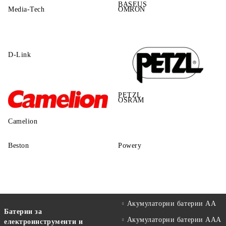
BASEUS
Media-Tech
OMRON
D-Link
PETZL
OSRAM
Camelion
Beston
Powery
Акумулаторни батерии АА
Батерии за
Акумулаторни батерии AAA
електроинструменти и