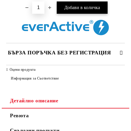
БЪРЗА ПОРЪЧКА БЕЗ РЕГИСТРАЦИЯ
САМО ПОПЪЛНЕТЕ 2 ПОЛЕТА
Оцени продукта
Информация за Съответствие
Съгласен съм с
Политиката за лични данни
Детайлно описание
Ние ще се свържем с вас в рамките на работния ден.
Ревюта
Свързани продукти