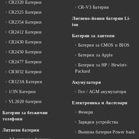
CR2320 Батерии
CR-V3 Батерии
CR2325 Батерии
Литиево-йонни батерии Li-
CR2354 Батерии
ion
CR2412 Батерии
Батерии за лаптопи
CR2430 Батерии
Батерия за CMOS и BIOS
CR2450 Батерии
Батерии за Apple
CR2477 Батерии
Батерии за HP / Hewlett-
Packard
CR3032 Батерии
CR123A Батерии
Акумулатори
1/3N Батерии
Гел / AGM акумулатори
VL2020 батерии
Електроника и Аксесоари
Фенери
Батерии за безжични
телефони
Зарядни устройства
Литиеви батерии
Външна батерия Power bank