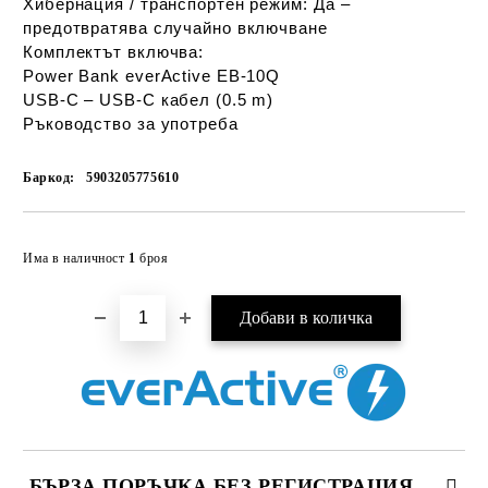
Хибернация / транспортен режим:
Да –
предотвратява случайно включване
Комплектът включва:
Power Bank everActive EB‑10Q
USB‑C – USB‑C кабел (0.5 m)
Ръководство за употреба
Баркод:
5903205775610
Добави в желани
Има в наличност
1
броя
БЪРЗА ПОРЪЧКА БЕЗ РЕГИСТРАЦИЯ