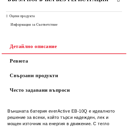
САМО ПОПЪЛНЕТЕ 2 ПОЛЕТА
Оцени продукта
Информация за Съответствие
Съгласен съм с
Политиката за лични данни
Детайлно описание
Ние ще се свържем с вас в рамките на работния ден.
Ревюта
Свързани продукти
Често задавани въпроси
Външната батерия everActive EB‑10Q е идеалното
решение за всеки, който търси надежден, лек и
мощен източник на енергия в движение. С тегло