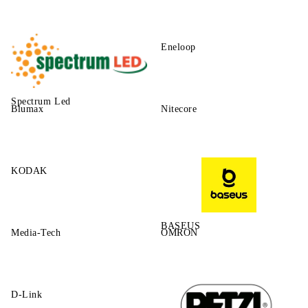
Eneloop
Spectrum Led
Blumax
Nitecore
KODAK
BASEUS
Media-Tech
OMRON
D-Link