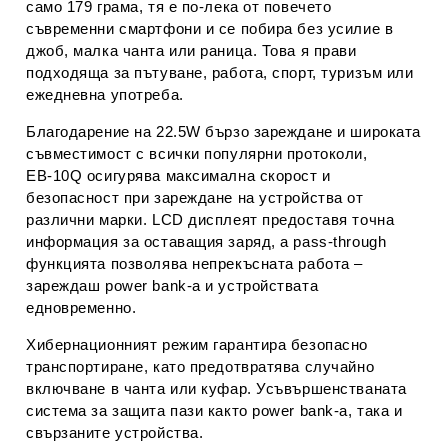
само
179 грама
, тя е по‑лека от повечето
съвременни смартфони и се побира без усилие в
джоб, малка чанта или раница. Това я прави
подходяща за пътуване, работа, спорт, туризъм или
ежедневна употреба.
Благодарение на
22.5W бързо зареждане
и широката
съвместимост с всички популярни протоколи,
EB‑10Q осигурява максимална скорост и
безопасност при зареждане на устройства от
различни марки. LCD дисплеят предоставя точна
информация за оставащия заряд, а pass‑through
функцията позволява непрекъсната работа –
зареждаш power bank‑а и устройствата
едновременно.
Хибернационният режим гарантира безопасно
транспортиране, като предотвратява случайно
включване в чанта или куфар. Усъвършенстваната
система за защита пази както power bank‑а, така и
свързаните устройства.