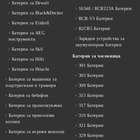
Батерии за Dewalt
16340 / RCR123A Батерии
Батерии за Black&Decker
RCR-V3 Батерии
Батерии за Einhell
R2CR5 Батерии
Батерии за AEG
Зарядни устройства за
инструменти
акумулаторни батерии
Батерии за Skil
Батерии за часовници
Батерии за Hilti
301 Батерии
Батерии за Hitachi
303 Батерии
Батерии за машинки за
подстригване и тримери
309 Батерии
Батерия за бебефон
315 Батерии
Батерии за прахосмукачки
317 Батерии
Батерии за преносими
319 Батерии
колони
321 Батерии
Батерии за игрови конзоли
329 Батерии