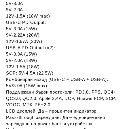
5V‑3.0A
9V‑2.0A
12V‑1.5A (18W max)
USB‑C PD Output:
5V‑3.0A (15W)
9V‑2.22A (20W)
12V‑1.67A (20W)
USB‑A PD Output (x2):
5V‑3.0A (15W)
9V‑2.0A (18W)
12V‑1.5A (18W)
SCP:
5V‑4.5A (22.5W)
Комбиниран изход (USB‑C + USB‑A + USB‑A):
5V/3.0A (15W max)
Поддържани бързи протоколи:
PD3.0, PPS, QC4+,
QC3.0, QC2.0, Apple 2.4A, DCP, Huawei FCP, SCP,
VOOC, MTK‑PE+2.0
LCD дисплей:
Да – процентен индикатор
Pass‑through зареждане:
Да – едновременно
зареждане на power bank и устройства