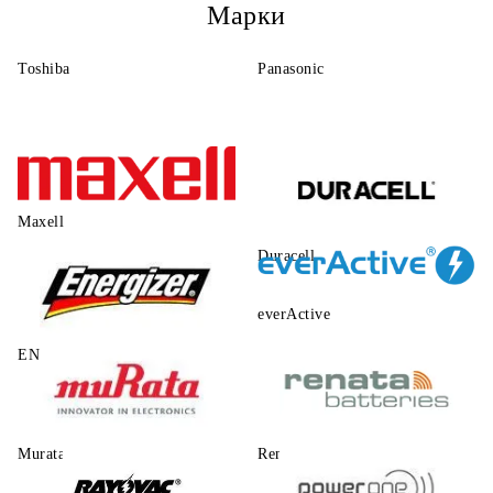
Марки
Toshiba
Panasonic
Maxell
Duracell
everActive
ENERGIZER
Murata
Renata