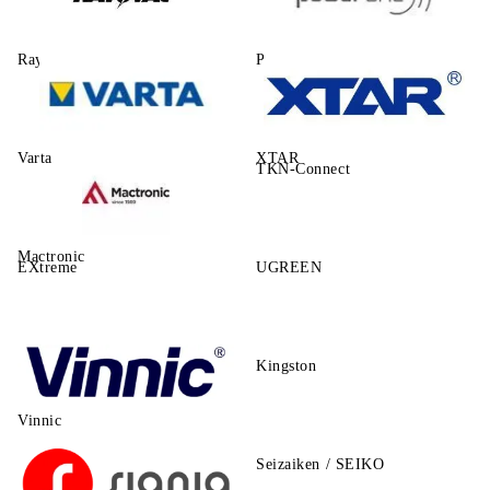
Rayovac
Power One
Varta
XTAR
TKN-Connect
Mactronic
EXtreme
UGREEN
Kingston
Vinnic
Seizaiken / SEIKO