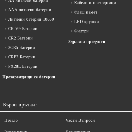
АА литиеви батерии
Кабели и преходници
ААА литиеви батерии
Флаш памет
Литиеви батерии 18650
LED крушки
CR-V9 Батерии
Филтри
CR2 Батерии
Здравни продукти
2CR5 Батерии
CRP2 Батерии
PX28L Батерии
Презареждащи се батерии
Бързи връзки:
Начало
Чести Въпроси