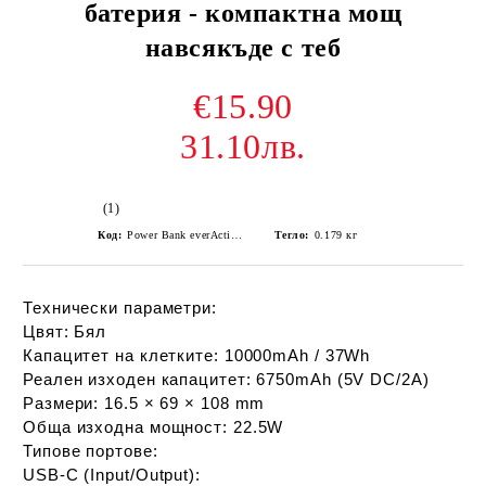
батерия - компактна мощ
навсякъде с теб
€15.90
31.10лв.
(1)
Код:
Power Bank everActive Energy Bank EB-10q 10000 mAh
Тегло:
0.179
кг
Технически параметри:
Цвят:
Бял
Капацитет на клетките:
10000mAh / 37Wh
Реален изходен капацитет:
6750mAh (5V DC/2A)
Размери:
16.5 × 69 × 108 mm
Обща изходна мощност:
22.5W
Типове портове:
USB‑C (Input/Output):