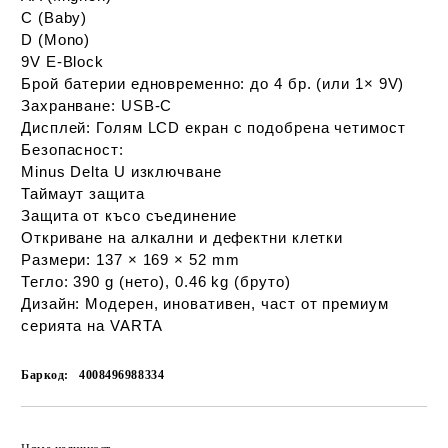
C (Baby)
D (Mono)
9V E‑Block
Брой батерии едновременно:
до 4 бр. (или 1× 9V)
Захранване:
USB-C
Дисплей:
Голям LCD екран с подобрена четимост
Безопасност:
Minus Delta U изключване
Таймаут защита
Защита от късо съединение
Откриване на алкални и дефектни клетки
Размери:
137 × 169 × 52 mm
Тегло:
390 g (нето), 0.46 kg (бруто)
Дизайн:
Модерен, иновативен, част от премиум
серията на VARTA
Баркод:
4008496988334
Добави в желани