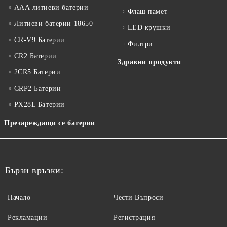
ААА литиеви батерии
Флаш памет
Литиеви батерии 18650
LED крушки
CR-V9 Батерии
Филтри
CR2 Батерии
Здравни продукти
2CR5 Батерии
CRP2 Батерии
PX28L Батерии
Презареждащи се батерии
Бързи връзки:
Начало
Чести Въпроси
Рекламации
Регистрация