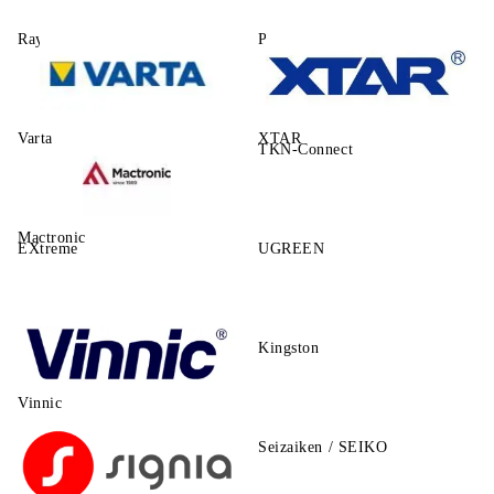
Rayovac
Power One
Varta
XTAR
TKN-Connect
Mactronic
EXtreme
UGREEN
Kingston
Vinnic
Seizaiken / SEIKO