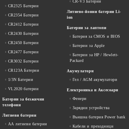
CR-V3 Батерии
CR2325 Батерии
Литиево-йонни батерии Li-
CR2354 Батерии
ion
CR2412 Батерии
Батерии за лаптопи
CR2430 Батерии
Батерия за CMOS и BIOS
CR2450 Батерии
Батерии за Apple
CR2477 Батерии
Батерии за HP / Hewlett-
Packard
CR3032 Батерии
CR123A Батерии
Акумулатори
1/3N Батерии
Гел / AGM акумулатори
VL2020 батерии
Електроника и Аксесоари
Фенери
Батерии за безжични
телефони
Зарядни устройства
Литиеви батерии
Външна батерия Power bank
АА литиеви батерии
Кабели и преходници