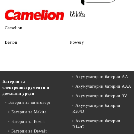
PETZL
OSRAM
Camelion
Beston
Powery
Акумулаторни батерии АА
Батерии за
Акумулаторни батерии AAA
електроинструменти и
домашни уреди
Акумулаторни батерии 9V
Батерии за винтоверт
Акумулаторни батерии
R20/D
Батерии за Makita
Акумулаторни батерии
Батерии за Bosch
R14/C
Батерии за Dewalt