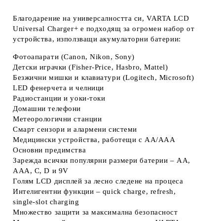
Благодарение на универсалността си,
VARTA LCD
Universal Charger+
е подходящ за огромен набор от
устройства, използващи акумулаторни батерии:
Фотоапарати (Canon, Nikon, Sony)
Детски играчки (Fisher‑Price, Hasbro, Mattel)
Безжични мишки и клавиатури (Logitech, Microsoft)
LED фенерчета и челници
Радиостанции и уоки‑токи
Домашни телефони
Метеорологични станции
Смарт сензори и алармени системи
Медицински устройства, работещи с AA/AAA
Основни предимства
Зарежда всички популярни размери батерии
– AA,
AAA, C, D и 9V
Голям LCD дисплей
за лесно следене на процеса
Интелигентни функции
– quick charge, refresh,
single‑slot charging
Множество защити
за максимална безопасност