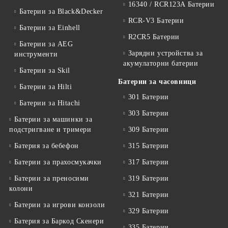
16340 / RCR123A Батерии
Батерии за Black&Decker
RCR-V3 Батерии
Батерии за Einhell
R2CR5 Батерии
Батерии за AEG
Зарядни устройства за
инструменти
акумулаторни батерии
Батерии за Skil
Батерии за часовници
Батерии за Hilti
301 Батерии
Батерии за Hitachi
303 Батерии
Батерии за машинки за
подстригване и тримери
309 Батерии
Батерия за бебефон
315 Батерии
Батерии за прахосмукачки
317 Батерии
Батерии за преносими
319 Батерии
колони
321 Батерии
Батерии за игрови конзоли
329 Батерии
Батерия за Баркод Скенери
335 Батерии