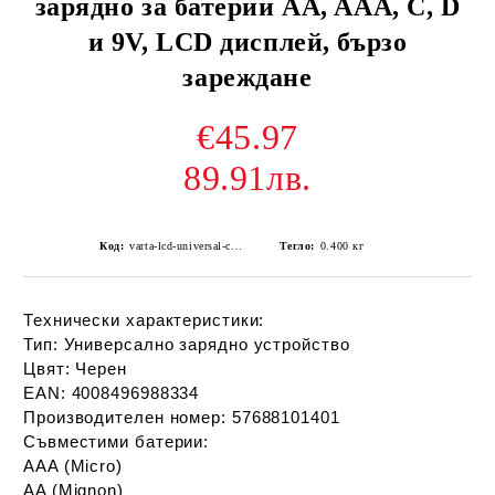
зарядно за батерии AA, AAA, C, D
и 9V, LCD дисплей, бързо
зареждане
€45.97
89.91лв.
Код:
varta-lcd-universal-charger-
Тегло:
0.400
кг
Технически характеристики:
Тип:
Универсално зарядно устройство
Цвят:
Черен
EAN:
4008496988334
Производителен номер:
57688101401
Съвместими батерии:
AAA (Micro)
AA (Mignon)