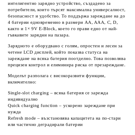
интелигентно зарядно устройство, създадено за
потребители, които търсят максимална универсалност,
безопасност и удобство. То поддържа зареждане на
до
4 батерии едновременно
в размери
AA, AAA, C, D
,
както и
1× 9V E‑Block
, което го прави едно от най-
гъвкавите зарядни на пазара.
Зарядното е оборудвано с
голям, опростен и лесен за
четене LCD дисплей
, който показва статуса на
зареждане на всяка батерия поотделно. Това позволява
прецизен контрол и елиминира риска от презареждане.
Моделът разполага с
високоразвити функции
,
включително:
Single‑slot charging
– всяка батерия се зарежда
индивидуално
Quick charging function
– ускорено зареждане при
нужда
Refresh mode
– възстановява капацитета на по‑стари
или частично деградирали батерии