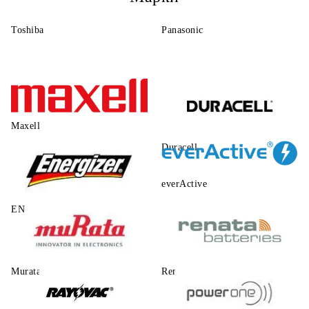
Toshiba
Panasonic
Maxell
Duracell
everActive
ENERGIZER
Murata
Renata