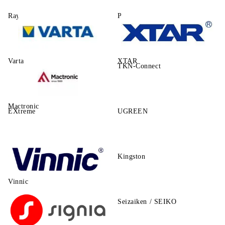
Rayovac
Power One
Varta
XTAR
TKN-Connect
Mactronic
EXtreme
UGREEN
Kingston
Vinnic
Seizaiken / SEIKO