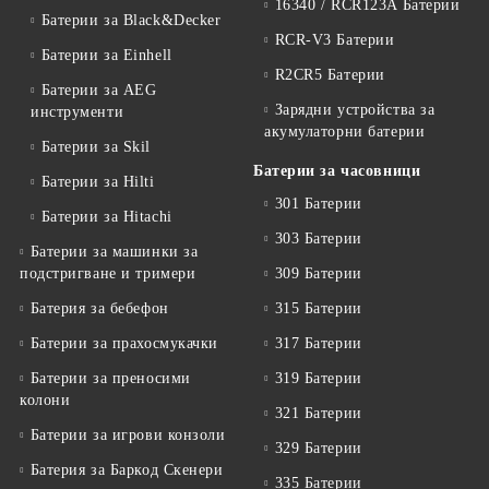
16340 / RCR123A Батерии
Батерии за Black&Decker
RCR-V3 Батерии
Батерии за Einhell
R2CR5 Батерии
Батерии за AEG
Зарядни устройства за
инструменти
акумулаторни батерии
Батерии за Skil
Батерии за часовници
Батерии за Hilti
301 Батерии
Батерии за Hitachi
303 Батерии
Батерии за машинки за
подстригване и тримери
309 Батерии
Батерия за бебефон
315 Батерии
Батерии за прахосмукачки
317 Батерии
Батерии за преносими
319 Батерии
колони
321 Батерии
Батерии за игрови конзоли
329 Батерии
Батерия за Баркод Скенери
335 Батерии