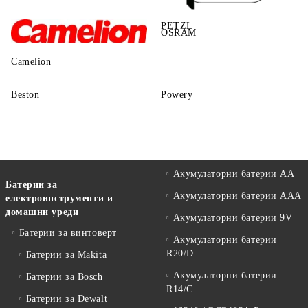
PETZL
OSRAM
Camelion
Beston
Powery
Акумулаторни батерии АА
Батерии за
Акумулаторни батерии AAA
електроинструменти и
домашни уреди
Акумулаторни батерии 9V
Батерии за винтоверт
Акумулаторни батерии
R20/D
Батерии за Makita
Акумулаторни батерии
Батерии за Bosch
R14/C
Батерии за Dewalt