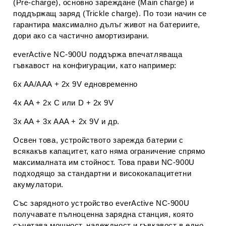
(Pre-charge), основно зареждане (Main charge) и
поддържащ заряд (Trickle charge). По този начин се
гарантира
максимално дълъг живот на батериите
,
дори ако са частично амортизирани.
everActive NC-900U
поддържа впечатляваща
гъвкавост на конфигурации, като например:
6x AA/AAA + 2x 9V едновременно
4x AA + 2x C или D + 2x 9V
3x AA + 3x AAA + 2x 9V и др.
Освен това, устройството зарежда
батерии с
всякакъв капацитет
, като няма ограничение спрямо
максималната им стойност. Това прави NC-900U
подходящо за стандартни и висококапацитетни
акумулатори.
Със зарядното устройство
everActive NC-900U
получавате пълноценна зарядна станция, която
съчетава мощност, надеждност и гъвкавост в едно.