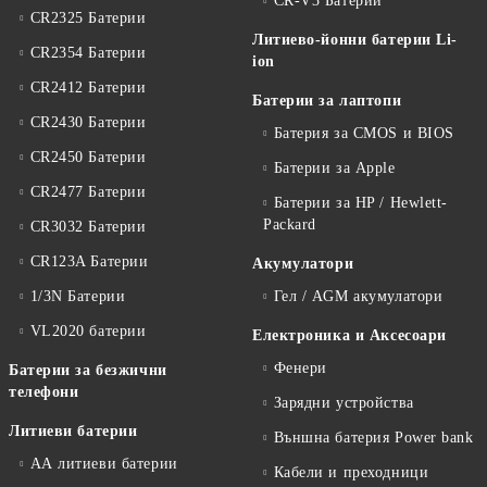
CR-V3 Батерии
CR2325 Батерии
Литиево-йонни батерии Li-
CR2354 Батерии
ion
CR2412 Батерии
Батерии за лаптопи
CR2430 Батерии
Батерия за CMOS и BIOS
CR2450 Батерии
Батерии за Apple
CR2477 Батерии
Батерии за HP / Hewlett-
Packard
CR3032 Батерии
CR123A Батерии
Акумулатори
1/3N Батерии
Гел / AGM акумулатори
VL2020 батерии
Електроника и Аксесоари
Фенери
Батерии за безжични
телефони
Зарядни устройства
Литиеви батерии
Външна батерия Power bank
АА литиеви батерии
Кабели и преходници