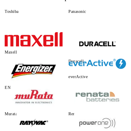
Toshiba
Panasonic
Maxell
Duracell
everActive
ENERGIZER
Murata
Renata