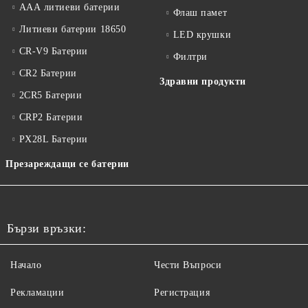
ААА литиеви батерии
Флаш памет
Литиеви батерии 18650
LED крушки
CR-V9 Батерии
Филтри
CR2 Батерии
Здравни продукти
2CR5 Батерии
CRP2 Батерии
PX28L Батерии
Презареждащи се батерии
Бързи връзки:
Начало
Чести Въпроси
Рекламации
Регистрация