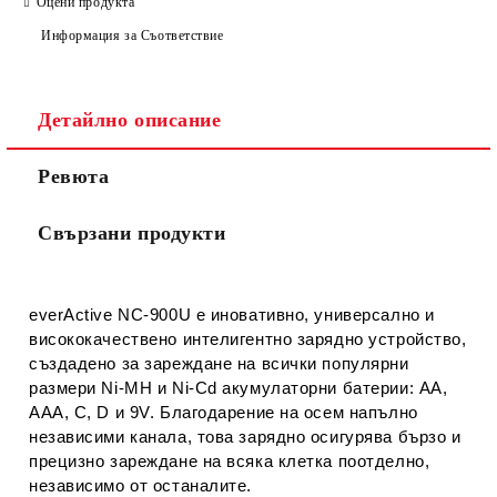
Оцени продукта
Информация за Съответствие
Съгласен съм с
Политиката за лични данни
Детайлно описание
Ние ще се свържем с вас в рамките на работния ден.
Ревюта
Свързани продукти
everActive NC-900U
е иновативно, универсално и
висококачествено
интелигентно зарядно устройство
,
създадено за зареждане на всички популярни
размери
Ni-MH и Ni-Cd акумулаторни батерии
: AA,
AAA, C, D и 9V. Благодарение на
осем напълно
независими канала
, това зарядно осигурява бързо и
прецизно зареждане на всяка клетка поотделно,
независимо от останалите.