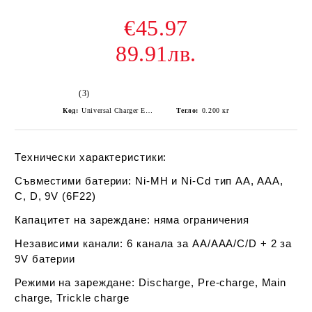
€45.97
89.91лв.
(3)
Код:
Universal Charger Everactive nc-900u
Тегло:
0.200
кг
Технически характеристики:
Съвместими батерии:
Ni-MH и Ni-Cd тип AA, AAA,
C, D, 9V (6F22)
Капацитет на зареждане:
няма ограничения
Независими канали:
6 канала за AA/AAA/C/D + 2 за
9V батерии
Режими на зареждане:
Discharge, Pre-charge, Main
charge, Trickle charge