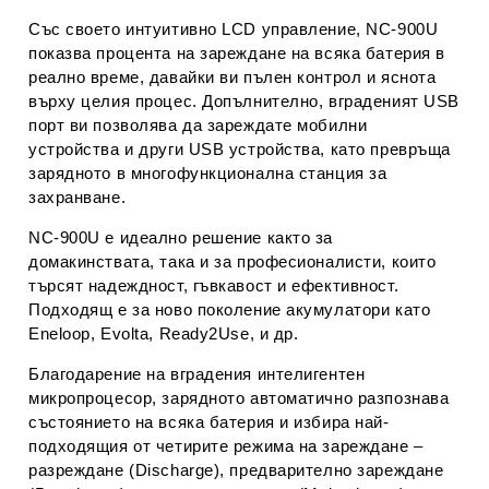
Със своето
интуитивно LCD управление
, NC-900U
показва
процента на зареждане на всяка батерия
в
реално време, давайки ви пълен контрол и яснота
върху целия процес. Допълнително,
вграденият USB
порт
ви позволява да зареждате мобилни
устройства и други USB устройства, като превръща
зарядното в многофункционална станция за
захранване.
NC-900U
е идеално решение както за
домакинствата, така и за професионалисти, които
търсят надеждност, гъвкавост и ефективност.
Подходящ е за ново поколение акумулатори като
Eneloop, Evolta, Ready2Use
, и др.
Благодарение на
вградения интелигентен
микропроцесор
, зарядното автоматично разпознава
състоянието на всяка батерия и избира най-
подходящия от
четирите режима на зареждане
–
разреждане (Discharge), предварително зареждане