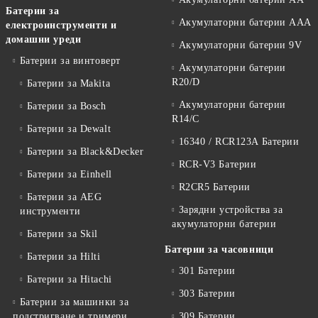
Батерии за
Акумулаторни батерии AAA
електроинструменти и
домашни уреди
Акумулаторни батерии 9V
Батерии за винтоверт
Акумулаторни батерии
R20/D
Батерии за Makita
Акумулаторни батерии
Батерии за Bosch
R14/C
Батерии за Dewalt
16340 / RCR123A Батерии
Батерии за Black&Decker
RCR-V3 Батерии
Батерии за Einhell
R2CR5 Батерии
Батерии за AEG
Зарядни устройства за
инструменти
акумулаторни батерии
Батерии за Skil
Батерии за часовници
Батерии за Hilti
301 Батерии
Батерии за Hitachi
303 Батерии
Батерии за машинки за
подстригване и тримери
309 Батерии