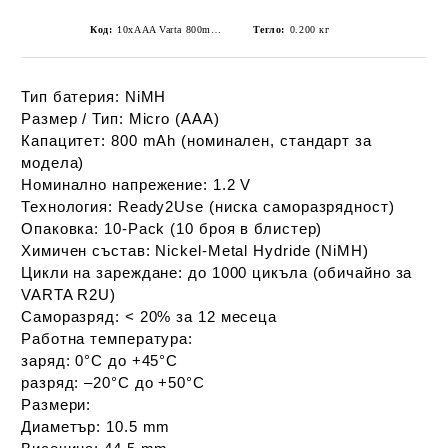
Код:
10xAAA Varta 800mAh rechargeable batteries
Тегло:
0.200
кг
Тип батерия:
 NiMH
Размер / Тип:
 Micro (AAA) 
Капацитет:
 800 mAh (номинален, стандарт за 
модела)
Номинално напрежение:
 1.2 V
Технология:
 Ready2Use (ниска саморазрядност)
Опаковка:
 10‑Pack (10 броя в блистер) 
Химичен състав:
 Nickel‑Metal Hydride (NiMH)
Цикли на зареждане:
 до 1000 цикъла (обичайно за 
VARTA R2U)
Саморазряд:
 < 20% за 12 месеца
Работна температура:
заряд: 0°C до +45°C
разряд: –20°C до +50°C
Размери:
Диаметър: 10.5 mm