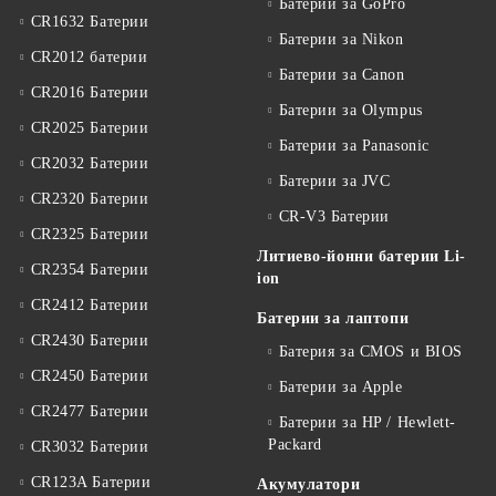
Батерии за GoPro
CR1632 Батерии
Батерии за Nikon
CR2012 батерии
Батерии за Canon
CR2016 Батерии
Батерии за Olympus
CR2025 Батерии
Батерии за Panasonic
CR2032 Батерии
Батерии за JVC
CR2320 Батерии
CR-V3 Батерии
CR2325 Батерии
Литиево-йонни батерии Li-
CR2354 Батерии
ion
CR2412 Батерии
Батерии за лаптопи
CR2430 Батерии
Батерия за CMOS и BIOS
CR2450 Батерии
Батерии за Apple
CR2477 Батерии
Батерии за HP / Hewlett-
Packard
CR3032 Батерии
CR123A Батерии
Акумулатори