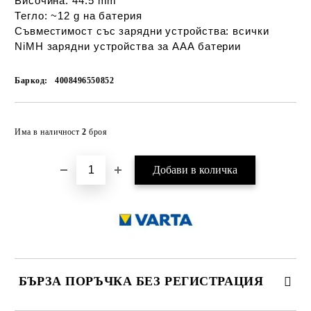
Височина: 44.5 mm
Тегло:
 ~12 g на батерия
Съвместимост със зарядни устройства:
 всички 
NiMH зарядни устройства за AAA батерии
Баркод:
4008496550852
Добави в желани
Има в наличност
2
броя
БЪРЗА ПОРЪЧКА БЕЗ РЕГИСТРАЦИЯ