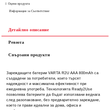
САМО ПОПЪЛНЕТЕ 2 ПОЛЕТА
Оцени продукта
Информация за Съответствие
Съгласен съм с
Политиката за лични данни
Детайлно описание
Ние ще се свържем с вас в рамките на работния ден.
Ревюта
Свързани продукти
Зареждащите батерии 
VARTA R2U AAA 800mAh
 са 
създадени за потребители, които търсят 
надеждност и максимална ефективност при 
ежедневна употреба. Технологията 
Ready2Use
позволява батериите да бъдат използвани веднага 
след разопаковане, без предварително зареждане, 
което ги прави идеални за дома, офиса и 