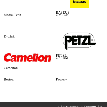
BASEUS
Media-Tech
OMRON
D-Link
PETZL
OSRAM
Camelion
Beston
Powery
Акумулаторни батерии АА