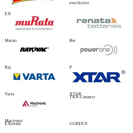
everActive
ENERGIZER
Murata
Renata
Rayovac
Power One
Varta
XTAR
TKN-Connect
Mactronic
EXtreme
UGREEN