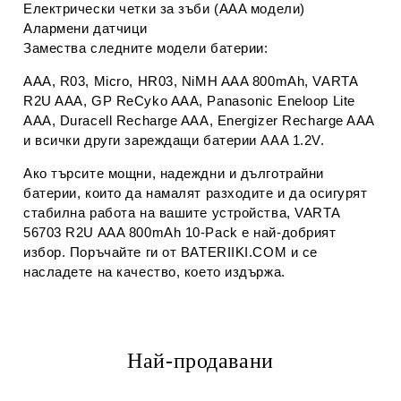
Електрически четки за зъби (AAA модели)
Алармени датчици
Замества следните модели батерии:
AAA, R03, Micro, HR03, NiMH AAA 800mAh, VARTA 
R2U AAA, GP ReCyko AAA, Panasonic Eneloop Lite 
AAA, Duracell Recharge AAA, Energizer Recharge AAA 
и всички други зареждащи батерии AAA 1.2V.
Ако търсите 
мощни, надеждни и дълготрайни 
батерии
, които да намалят разходите и да осигурят 
стабилна работа на вашите устройства, 
VARTA 
56703 R2U AAA 800mAh 10‑Pack
 е най‑добрият 
избор. Поръчайте ги от 
BATERIIKI.COM
 и се 
насладете на качество, което издържа.
Най-продавани