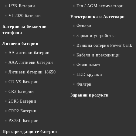
1/3N Батерии
Гел / AGM акумулатори
VL2020 батерии
Електроника и Аксесоари
Фенери
Батерии за безжични
телефони
Зарядни устройства
Литиеви батерии
Външна батерия Power bank
АА литиеви батерии
Кабели и преходници
ААА литиеви батерии
Флаш памет
Литиеви батерии 18650
LED крушки
CR-V9 Батерии
Филтри
CR2 Батерии
Здравни продукти
2CR5 Батерии
CRP2 Батерии
PX28L Батерии
Презареждащи се батерии