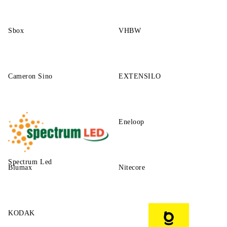
Sbox
VHBW
Cameron Sino
EXTENSILO
Eneloop
Spectrum Led
Blumax
Nitecore
KODAK