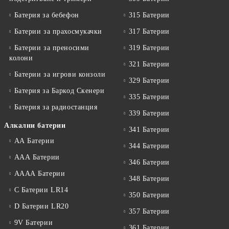
Батерия за бебефон
315 Батерии
Батерии за прахосмукачки
317 Батерии
Батерии за преносими
319 Батерии
колони
321 Батерии
Батерии за игрови конзоли
329 Батерии
Батерия за Баркод Скенери
335 Батерии
Батерия за радиостанция
339 Батерии
Алкални батерии
341 Батерии
АА Батерии
344 Батерии
ААА Батерии
346 Батерии
АААА Батерии
348 Батерии
C Батерии LR14
350 Батерии
D Батерии LR20
357 Батерии
9V Батерии
361 Батерии