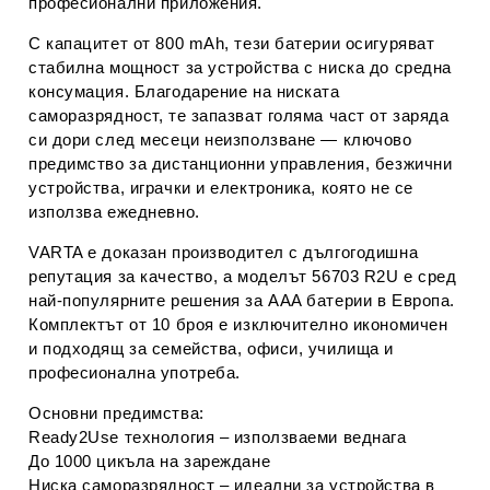
професионални приложения.
С капацитет от 
800 mAh
, тези батерии осигуряват 
стабилна мощност за устройства с ниска до средна 
консумация. Благодарение на ниската 
саморазрядност, те запазват голяма част от заряда 
си дори след месеци неизползване — ключово 
предимство за дистанционни управления, безжични 
устройства, играчки и електроника, която не се 
използва ежедневно.
VARTA е доказан производител с дългогодишна 
репутация за качество, а моделът 56703 R2U е сред 
най‑популярните решения за AAA батерии в Европа. 
Комплектът от 
10 броя
 е изключително икономичен 
и подходящ за семейства, офиси, училища и 
професионална употреба.
Основни предимства:
Ready2Use технология – използваеми веднага
До 1000 цикъла на зареждане
Ниска саморазрядност – идеални за устройства в 