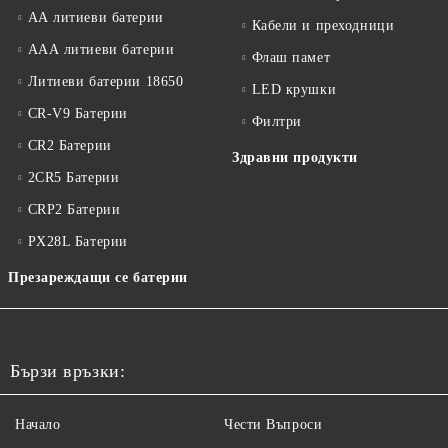
АА литиеви батерии
Кабели и преходници
ААА литиеви батерии
Флаш памет
Литиеви батерии 18650
LED крушки
CR-V9 Батерии
Филтри
CR2 Батерии
Здравни продукти
2CR5 Батерии
CRP2 Батерии
PX28L Батерии
Презареждащи се батерии
Бързи връзки:
Начало
Чести Въпроси