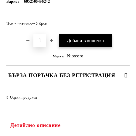
Баркод:
6952506496242
Добави в желани
Има в наличност
2
броя
Nitecore
Марка:
БЪРЗА ПОРЪЧКА БЕЗ РЕГИСТРАЦИЯ
САМО ПОПЪЛНЕТЕ 2 ПОЛЕТА
Оцени продукта
Съгласен съм с
Политиката за лични данни
Детайлно описание
Ние ще се свържем с вас в рамките на работния ден.