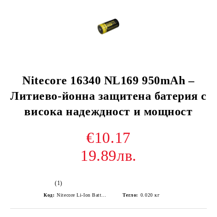
Nitecore 16340 NL169 950mAh –
Литиево-йонна защитена батерия с
висока надеждност и мощност
€10.17
19.89лв.
(1)
Код:
Nitecore Li-Ion Battery 16340, RCR123A NL169 3.7V 950mAh
Тегло:
0.020
кг