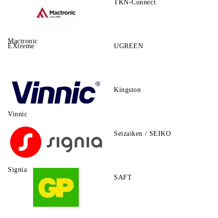
TKN-Connect
Mactronic
EXtreme
UGREEN
Kingston
Vinnic
Seizaiken / SEIKO
Signia
SAFT
GP