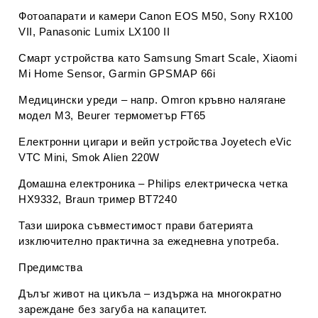
Фотоапарати и камери
Canon EOS M50
,
Sony RX100
VII
,
Panasonic Lumix LX100 II
Смарт устройства като
Samsung Smart Scale
,
Xiaomi
Mi Home Sensor
,
Garmin GPSMAP 66i
Медицински уреди – напр.
Omron кръвно налягане
модел M3
,
Beurer термометър FT65
Електронни цигари и вейп устройства
Joyetech eVic
VTC Mini
,
Smok Alien 220W
Домашна електроника –
Philips електрическа четка
HX9332
,
Braun тример BT7240
Тази широка съвместимост прави батерията
изключително практична за ежедневна употреба.
Предимства
Дълъг живот на цикъла
– издържа на многократно
зареждане без загуба на капацитет.