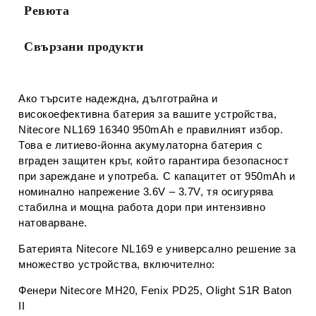
Ревюта
Свързани продукти
Ако търсите надеждна, дълготрайна и
високоефективна батерия за вашите устройства,
Nitecore NL169 16340 950mAh
е правилният избор.
Това е литиево-йонна акумулаторна батерия с
вграден защитен кръг
, който гарантира безопасност
при зареждане и употреба. С капацитет от
950mAh
и
номинално напрежение
3.6V – 3.7V
, тя осигурява
стабилна и мощна работа дори при интензивно
натоварване.
Батерията
Nitecore NL169
е универсално решение за
множество устройства, включително:
Фенери
Nitecore MH20
,
Fenix PD25
,
Olight S1R Baton
II