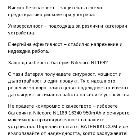
Висока безопасност
– защитената схема
предотвратява рискове при употреба.
Универсалност
– подходяща за различни категории
устройства.
Енергийна ефективност
– стабилно напрежение и
надеждна работа.
Защо да изберете батерия Nitecore NL169?
С тази батерия получавате
сигурност, мощност и
дълготрайност
в един продукт. Тя е идеалното
решение за хора, които ценят надеждността и искат
да осигурят оптимална работа на своите устройства.
Не правете компромис с качеството – изберете
батерията
Nitecore NL169 16340 950mAh
и осигурете
максимална производителност на вашите
устройства. Поръчайте сега от
BATERIIKI.COM
и се
възползвайте от надеждността, която заслужавате!