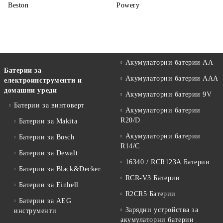
Beston
Powery
Акумулаторни батерии АА
Батерии за
Акумулаторни батерии AAA
електроинструменти и
домашни уреди
Акумулаторни батерии 9V
Батерии за винтоверт
Акумулаторни батерии
R20/D
Батерии за Makita
Акумулаторни батерии
Батерии за Bosch
R14/C
Батерии за Dewalt
16340 / RCR123A Батерии
Батерии за Black&Decker
RCR-V3 Батерии
Батерии за Einhell
R2CR5 Батерии
Батерии за AEG
Зарядни устройства за
инструменти
акумулаторни батерии