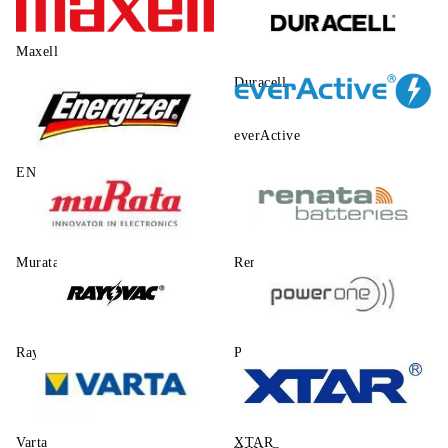
Maxell
Duracell
everActive
ENERGIZER
Murata
Renata
Rayovac
Power One
Varta
XTAR