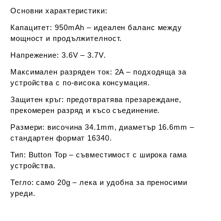
Основни характеристики:
Капацитет:
950mAh – идеален баланс между
мощност и продължителност.
Напрежение:
3.6V – 3.7V.
Максимален разряден ток:
2A – подходяща за
устройства с по-висока консумация.
Защитен кръг:
предотвратява презареждане,
прекомерен разряд и късо съединение.
Размери:
височина 34.1mm, диаметър 16.6mm –
стандартен формат 16340.
Тип:
Button Top – съвместимост с широка гама
устройства.
Тегло:
само 20g – лека и удобна за преносими
уреди.