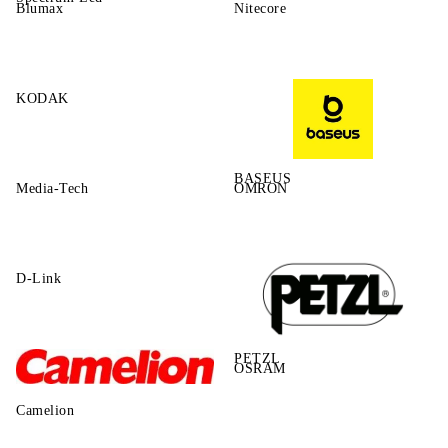
Blumax
Nitecore
KODAK
BASEUS
Media-Tech
OMRON
D-Link
PETZL
OSRAM
Camelion