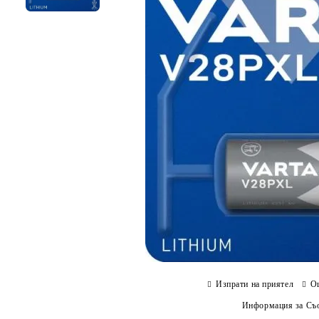
Изпрати на приятел
О
Информация за Съо