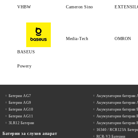
VHBW
Cameron Sino
EXTENSIL
Media-Tech
OMRON
BASEUS
Powery
Батерии AG7
Акумулаторни батерии
Батерии AG9
Акумулаторни батерии
Батерии AG10
Акумулаторни батерии 
Батерии AG11
Акумулаторни батерии 
3LR12 Батерии
Акумулаторни батерии 
16340 / RCR123A Батер
Батерии за слухов апарат
RCR-V3 Батерии