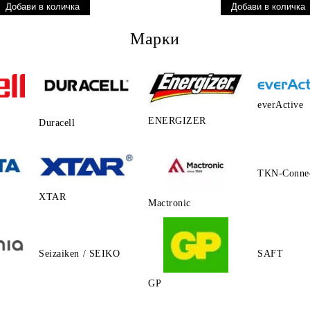
Марки
everActive
ENERGIZER
Duracell
TKN-Conne
XTAR
Mactronic
Seizaiken / SEIKO
SAFT
GP