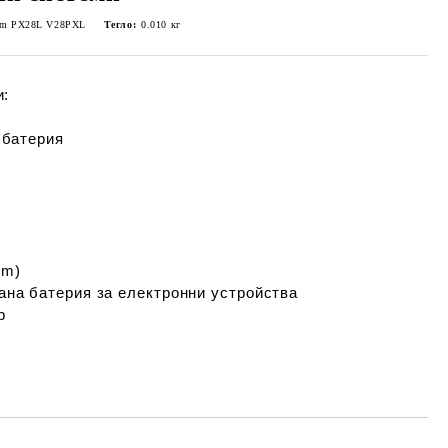
ium PX28L V28PXL
Тегло:
0.010
кг
и:
 батерия
um)
на батерия за електронни устройства
р