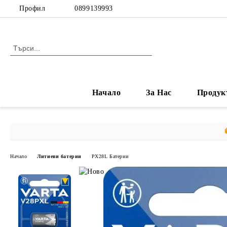
Профил
0899139993
Начало
За Нас
Продук
Начало
Литиеви батерии
PX28L Батерии