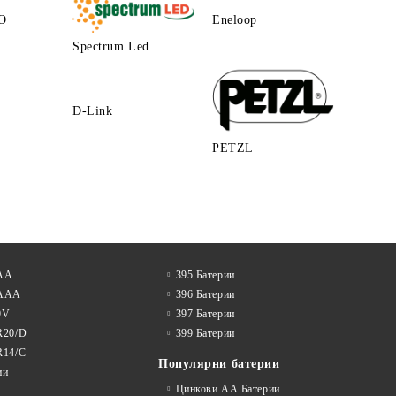
O
Eneloop
Spectrum Led
D-Link
PETZL
 АА
395 Батерии
 AAA
396 Батерии
9V
397 Батерии
R20/D
399 Батерии
R14/C
Популярни батерии
ии
Цинкови АА Батерии