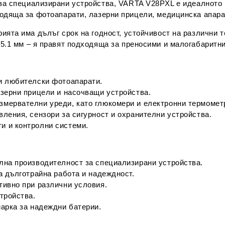
за специализирани устройства,
VARTA V28PXL
е
идеалното
ходяща за
фотоапарати, лазерни прицели, медицинска апара
ерията има
дълъг срок на годност
, устойчивост на различни 
25.1 мм
– я правят подходяща за преносими и малогабаритни
и любителски фотоапарати.
зерни прицели и насочващи устройства.
змервателни уреди, като глюкомери и електронни термомет
вления, сензори за сигурност и охранителни устройства.
и и контролни системи.
лна производителност за специализирани устройства.
а дълготрайна работа и надеждност.
тивно при различни условия.
тройства.
арка за надеждни батерии.