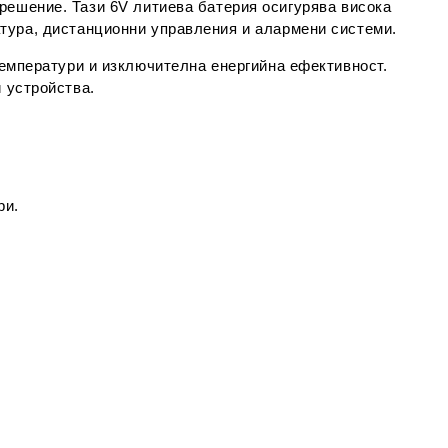
 решение
. Тази
6V литиева батерия
осигурява
висока
тура, дистанционни управления и алармени системи
.
температури и
изключителна енергийна ефективност
.
 устройства.
ри.