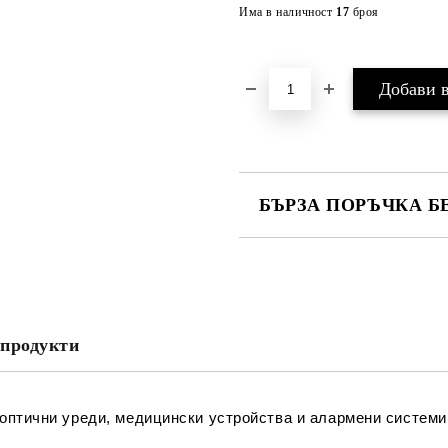
Има в наличност
17
броя
БЪРЗА ПОРЪЧКА Б
САМО ПОПЪЛНЕТЕ 2 ПОЛЕТА
Съгласен съм с
Политика
Ние ще се свържем с вас в рамки
продукти
оптични уреди, медицински устройства и алармени системи