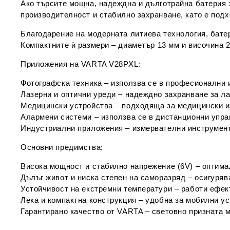
Ако търсите
мощна, надеждна и дълготрайна батерия
производителност и стабилно захранване
, като е под
Благодарение на
модерната литиева технология
, бат
Компактните ѝ размери
– диаметър
13 мм
и височина
Приложения на VARTA V28PXL:
Фотографска техника
– използва се в професионални 
Лазерни и оптични уреди
– надеждно захранване за ла
Медицински устройства
– подходяща за медицински и
Алармени системи
– използва се в дистанционни упра
Индустриални приложения
– измервателни инструмент
Основни предимства:
Висока мощност и стабилно напрежение (6V)
– оптима
Дълъг живот и ниска степен на саморазряд
– осигуряв
Устойчивост на екстремни температури
– работи ефек
Лека и компактна конструкция
– удобна за мобилни ус
Гарантирано качество от VARTA
– световно призната м