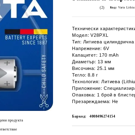
(2)
Код:
Varta Lith
Технически характеристик
Модел:
V28PXL
Тип:
Литиева цилиндрична
Напрежение:
6V
Капацитет:
170 mAh
Диаметър:
13 мм
Височина:
25.1 мм
Тегло:
8.8 г
Технология:
Литиева (Lithi
Приложение:
Специализира
Опаковка:
1 брой в блисте
Презареждаема:
Не
Баркод:
4008496274154
цени продукта
тветствие