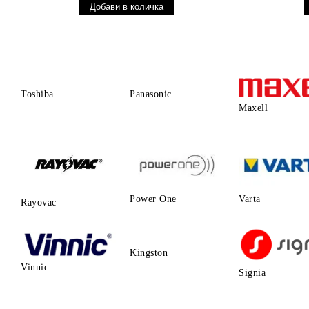
Toshiba
Panasonic
Maxell
Power One
Varta
Rayovac
Kingston
Vinnic
Signia