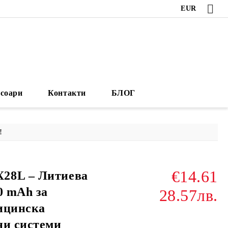
EUR
есоари
Контакти
БЛОГ
!
€14.61
28L – Литиева
0 mAh за
28.57лв.
ицинска
ни системи