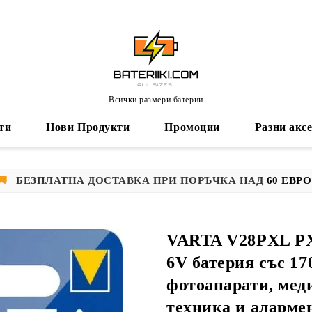
Всички размери батерии
ти
Нови Продукти
Промоции
Разни акс
🚚
БЕЗПЛАТНА ДОСТАВКА ПРИ ПОРЪЧКА НАД
60 ЕВРО
VARTA V28PXL PX
6V батерия със 17
фотоапарати, мед
техника и аларме