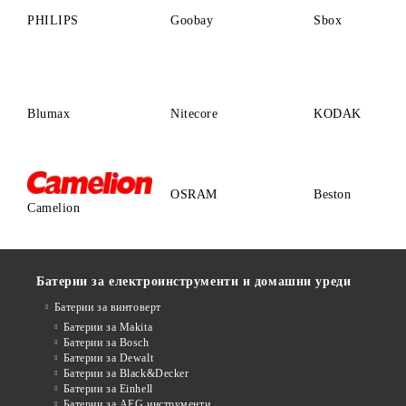
PHILIPS
Goobay
Sbox
Blumax
Nitecore
KODAK
OSRAM
Beston
Camelion
Батерии за електроинструменти и домашни уреди
Батерии за винтоверт
Батерии за Makita
Батерии за Bosch
Батерии за Dewalt
Батерии за Black&Decker
Батерии за Einhell
Батерии за AEG инструменти