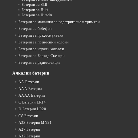
Батерии за Skil
Батерии за Hilti
Батерии за Hitachi
Батерии за машинки за подстригване и тримери
Батерия за бебефон
Батерии за прахосмукачки
Батерии за преносими колони
Батерии за игрови конзоли
Батерия за Баркод Скенери
Батерия за радиостанция
Алкални батерии
АА Батерии
ААА Батерии
АААА Батерии
C Батерии LR14
D Батерии LR20
9V Батерии
A23 Батерии MN21
A27 Батерии
A32 Батерии