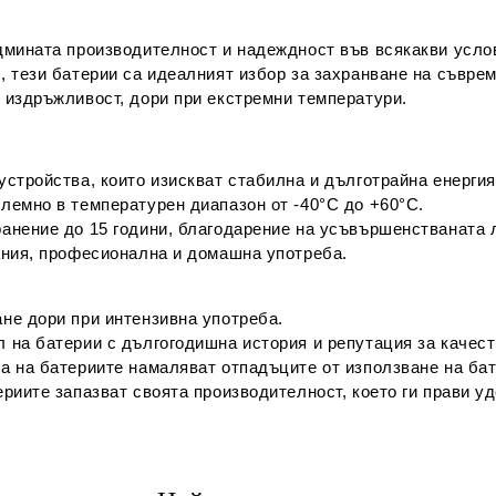
дмината производителност и надеждност във всякакви усло
, тези батерии са идеалният избор за захранване на съвре
 издръжливост, дори при екстремни температури.
стройства, които изискват стабилна и дълготрайна енергия
лемно в температурен диапазон от -40°C до +60°C.
анение до 15 години, благодарение на усъвършенстваната 
ания, професионална и домашна употреба.
не дори при интензивна употреба.
 на батерии с дългогодишна история и репутация за качест
а на батериите намаляват отпадъците от използване на бат
риите запазват своята производителност, което ги прави уд