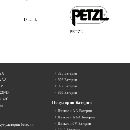
D-Link
PETZL
 АА
395 Батерии
 AAA
396 Батерии
9V
397 Батерии
R20/D
399 Батерии
R14/C
Популярни батерии
ии
Цинкови АА Батерии
Цинкови ААА Батерии
Цинкови 9V Батерии
акумулаторни батерии
3R12 Батерии