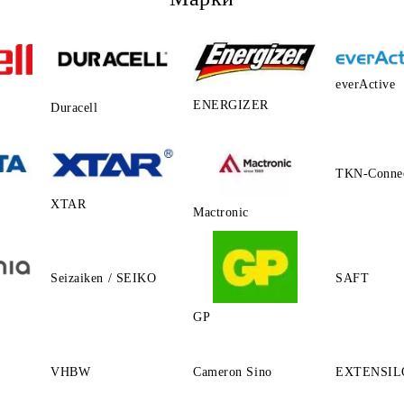
everActive
ENERGIZER
Duracell
TKN-Conne
XTAR
Mactronic
Seizaiken / SEIKO
SAFT
GP
VHBW
Cameron Sino
EXTENSIL