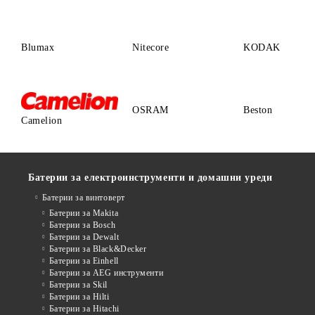
Blumax
Nitecore
KODAK
OSRAM
Beston
Camelion
Батерии за електроинструменти и домашни уреди
Батерии за винтоверт
Батерии за Makita
Батерии за Bosch
Батерии за Dewalt
Батерии за Black&Decker
Батерии за Einhell
Батерии за AEG инструменти
Батерии за Skil
Батерии за Hilti
Батерии за Hitachi