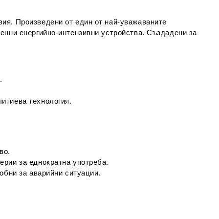
вия. Произведени от един от най-уважаваните
менни енергийно-интензивни устройства. Създадени за
.
литиева технология.
во.
ерии за еднократна употреба.
обни за аварийни ситуации.