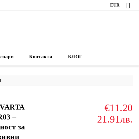
EUR
есоари
Контакти
БЛОГ
!
€11.20
 VARTA
R03 –
21.91лв.
ост за
зивни