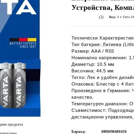
Устройства, Комп
(2)
Код:
4 x Varta L
Технически Характеристик
Тип батерия:
Литиева (Lith
Размер:
AAA / R03
Номинално напрежение:
1.
Диаметър:
10.5 мм
Височина:
44.5 мм
Тегло:
Лек и удобен дизай
Опаковка:
Блистер с 4 бат
Произведено в Германия:
Ч
качество.
Температурен диапазон:
От
Съвместимост:
Подходящи 
дистанционни управления, 
цени продукта
Баркод:
4008496680436
тветствие