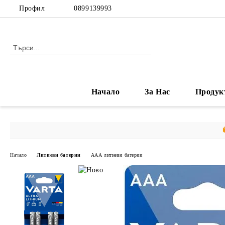
Профил
0899139993
Начало
За Нас
Продук
Начало
Литиеви батерии
ААА литиеви батерии