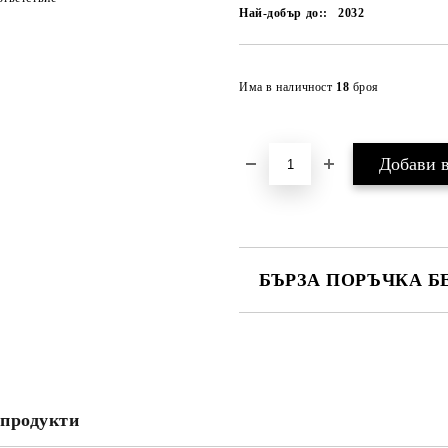
Най-добър до::
2032
Има в наличност
18
броя
БЪРЗА ПОРЪЧКА Б
САМО ПОПЪЛНЕТЕ 2 ПОЛЕТА
Съгласен съм с
Политика
Ние ще се свържем с вас в рамки
продукти