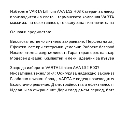
Изберете VARTA Lithium AAA L92 R03 батерии за нена
производители в света – германската компания VARTA
максимална ефективност, те осигуряват изключителна
Основни предимства:
Висококачествено литиево захранване: Перфектно за у
Ефективност при екстремни условия: Работят безпроб
Изключителна издръжливост: Гарантиран срок на съхр
Модерен дизайн: Компактни и леки, идеални за пътув
Защо да изберете VARTA Lithium AAA L92 R03?
Иновативна технология: Осигурява надеждно захранва
Глобално признат бранд: VARTA е водещ производител
Екологично решение: Дълготрайността и ефективностт
Идеални за съхранение: Дори след дълъг период, бате