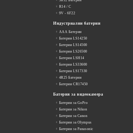
R14 / C
9V - 6F22
Индустриални батерии
ААА Батерии
Батерии LS14250
Батерии LS14500
Батерии LS26500
Батерии LSH14
Батерии LS33600
Батерии LS17330
4R25 Батерии
Батерии CR17450
Батерия за видеокамера
Батерии за GoPro
Батерии за Nikon
Батерии за Canon
Батерии за Olympus
Батерии за Panasonic