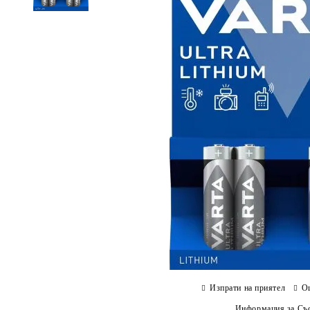
Изпрати на приятел
О
Информация за Съо