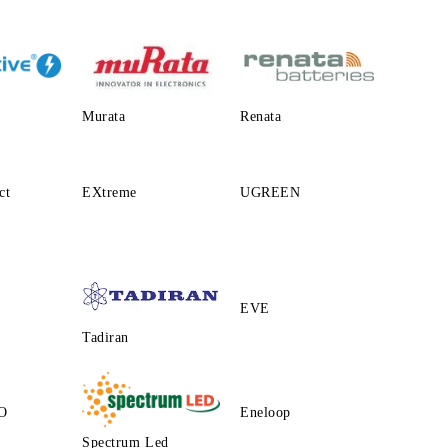
Murata
Renata
ct
EXtreme
UGREEN
EVE
Tadiran
O
Eneloop
Spectrum Led