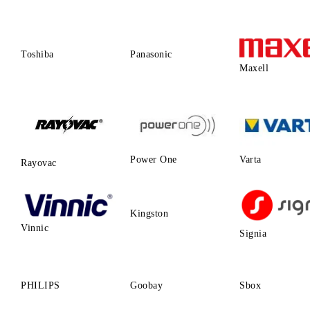
Toshiba
Panasonic
Maxell
Power One
Varta
Rayovac
Kingston
Vinnic
Signia
PHILIPS
Goobay
Sbox