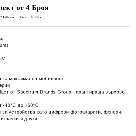
лект от 4 Броя
92 Lithium
Тегло:
0.065
кг
и:
ium)
5V
н за максимална мобилност.
ерии
аст от
Spectrum Brands Group
, гарантираща върхово
 -40°C до +60°C
за устройства като цифрови фотоапарати, фенери,
играчки и други.