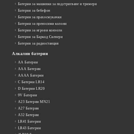
Батерии за машинки за подстригване и тримери
Батерия за бебефон
Батерии за прахосмукачки
Батерии за преносими колони
Батерии за игрови конзоли
Батерия за Баркод Скенери
Батерия за радиостанция
Алкални батерии
АА Батерии
ААА Батерии
АААА Батерии
C Батерии LR14
D Батерии LR20
9V Батерии
A23 Батерии MN21
A27 Батерии
A32 Батерии
LR41 Батерии
LR43 Батерии