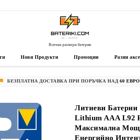
Всички размери батерии
ти
Нови Продукти
Промоции
Разни акс
🚚
БЕЗПЛАТНА ДОСТАВКА ПРИ ПОРЪЧКА НАД
60 ЕВРО
Литиеви Батерии
Lithium AAA L92 
Максимална Мощн
Енергийно Интен