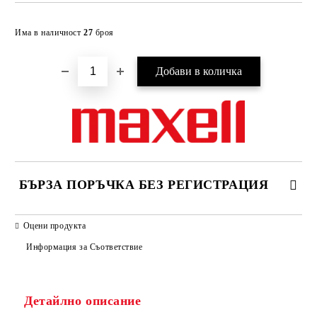
Добави в желани
Има в наличност
27
броя
БЪРЗА ПОРЪЧКА БЕЗ РЕГИСТРАЦИЯ
САМО ПОПЪЛНЕТЕ 2 ПОЛЕТА
Оцени продукта
Информация за Съответствие
Съгласен съм с
Политиката за лични данни
Детайлно описание