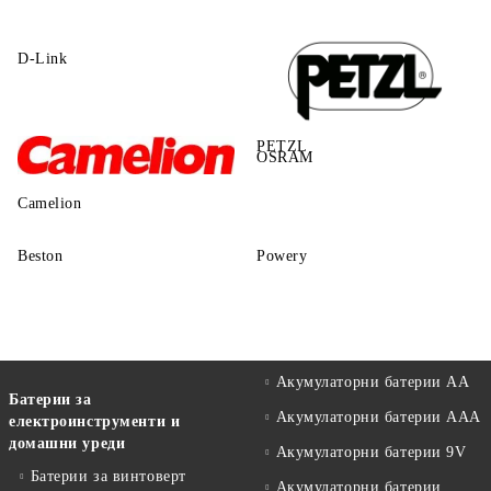
D-Link
PETZL
OSRAM
Camelion
Beston
Powery
Акумулаторни батерии АА
Батерии за
Акумулаторни батерии AAA
електроинструменти и
домашни уреди
Акумулаторни батерии 9V
Батерии за винтоверт
Акумулаторни батерии