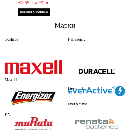
БРОЯ RAYOVAC EXTRA
€2.55
4.99лв.
10 БАТЕРИИ ЗА СЛУХОВ
АПАРАТ
Марки
Toshiba
Panasonic
Maxell
Duracell
everActive
ENERGIZER