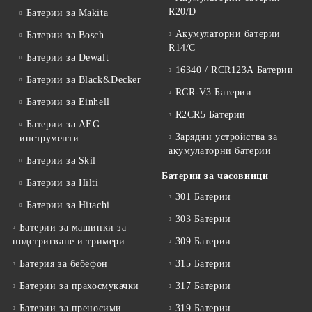
R20/D
Батерии за Makita
Акумулаторни батерии
Батерии за Bosch
R14/C
Батерии за Dewalt
16340 / RCR123A Батерии
Батерии за Black&Decker
RCR-V3 Батерии
Батерии за Einhell
R2CR5 Батерии
Батерии за AEG
Зарядни устройства за
инструменти
акумулаторни батерии
Батерии за Skil
Батерии за часовници
Батерии за Hilti
301 Батерии
Батерии за Hitachi
303 Батерии
Батерии за машинки за
подстригване и тримери
309 Батерии
Батерия за бебефон
315 Батерии
Батерии за прахосмукачки
317 Батерии
Батерии за преносими
319 Батерии