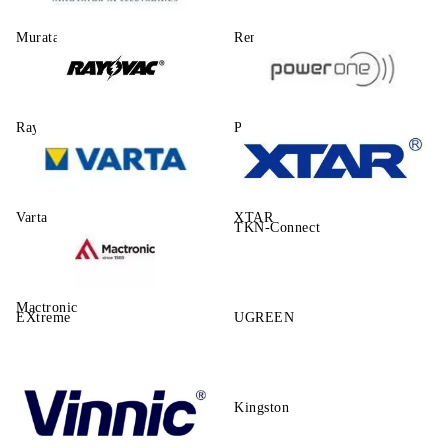
Murata
Renata
Rayovac
Power One
Varta
XTAR
TKN-Connect
Mactronic
EXtreme
UGREEN
Kingston