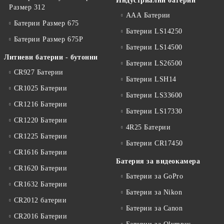
Индустриални батерии
Размер 312
ААА Батерии
Батерии Размер 675
Батерии LS14250
Батерии Размер 675P
Батерии LS14500
Литиеви батерии - бутонни
Батерии LS26500
CR927 Батерии
Батерии LSH14
CR1025 Батерии
Батерии LS33600
CR1216 Батерии
Батерии LS17330
CR1220 Батерии
4R25 Батерии
CR1225 Батерии
Батерии CR17450
CR1616 Батерии
Батерия за видеокамера
CR1620 Батерии
Батерии за GoPro
CR1632 Батерии
Батерии за Nikon
CR2012 батерии
Батерии за Canon
CR2016 Батерии