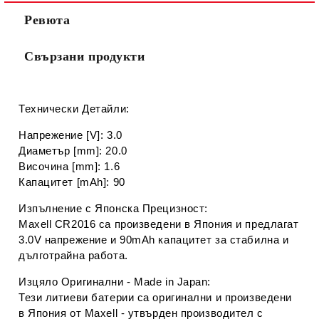
Ние ще се свържем с вас в рамките на работния ден.
Ревюта
Свързани продукти
Технически Детайли:
Напрежение [V]: 3.0
Диаметър [mm]: 20.0
Височина [mm]: 1.6
Капацитет [mAh]: 90
Изпълнениe с Японска Прецизност:
Maxell CR2016 са произведени в Япония и предлагат
3.0V напрежение и 90mAh капацитет за стабилна и
дълготрайна работа.
Изцяло Оригинални - Made in Japan:
Тези литиеви батерии са оригинални и произведени
в Япония от Maxell - утвърден производител с