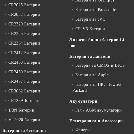
Батерии за Olympus
CR2025 Батерии
Батерии за Panasonic
CR2032 Батерии
Батерии за JVC
CR2320 Батерии
CR-V3 Батерии
CR2325 Батерии
Литиево-йонни батерии Li-
CR2354 Батерии
ion
CR2412 Батерии
Батерии за лаптопи
CR2430 Батерии
Батерия за CMOS и BIOS
CR2450 Батерии
Батерии за Apple
CR2477 Батерии
Батерии за HP / Hewlett-
Packard
CR3032 Батерии
CR123A Батерии
Акумулатори
1/3N Батерии
Гел / AGM акумулатори
VL2020 батерии
Електроника и Аксесоари
Фенери
Батерии за безжични