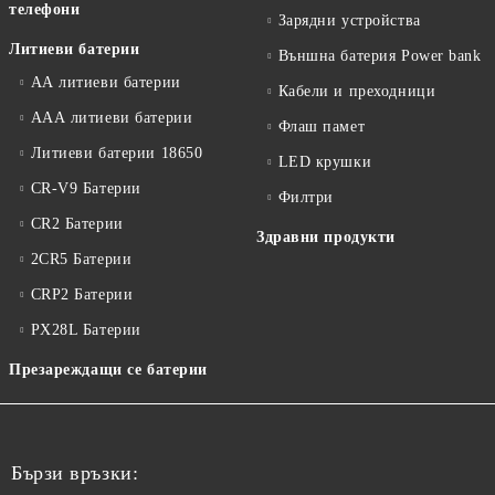
телефони
Зарядни устройства
Литиеви батерии
Външна батерия Power bank
АА литиеви батерии
Кабели и преходници
ААА литиеви батерии
Флаш памет
Литиеви батерии 18650
LED крушки
CR-V9 Батерии
Филтри
CR2 Батерии
Здравни продукти
2CR5 Батерии
CRP2 Батерии
PX28L Батерии
Презареждащи се батерии
Бързи връзки: