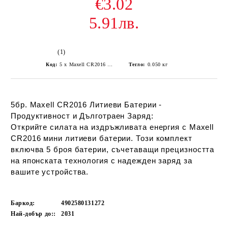
€3.02
5.91лв.
(1)
Код:
5 x Maxell CR2016 Lithium Battery
Тегло:
0.050
кг
5бр. Maxell CR2016 Литиеви Батерии -
Продуктивност и Дълготраен Заряд:
Открийте силата на издръжливата енергия с Maxell
CR2016 мини литиеви батерии. Този комплект
включва 5 броя батерии, съчетаващи прецизността
на японската технология с надежден заряд за
вашите устройства.
Баркод:
4902580131272
Най-добър до::
2031