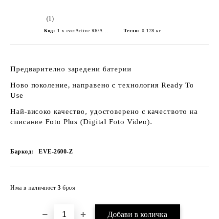
(1)
Код:
1 x everActive R6/AA 2600mAh with grits, type: Z
Тегло:
0.128
кг
Предварително заредени батерии
Ново поколение, направено с технология Ready To
Use
Най-високо качество, удостоверено с качеството на
списание Foto Plus (Digital Foto Video).
Баркод:
EVE-2600-Z
Добави в желани
Има в наличност
3
броя