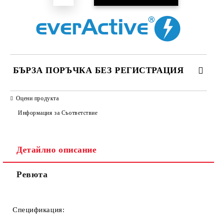
БЪРЗА ПОРЪЧКА БЕЗ РЕГИСТРАЦИЯ
САМО ПОПЪЛНЕТЕ 2 ПОЛЕТА
Оцени продукта
Информация за Съответствие
Съгласен съм с
Политиката за лични данни
Детайлно описание
Ние ще се свържем с вас в рамките на работния ден.
Ревюта
Спецификация: