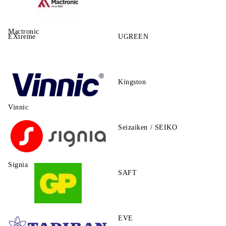
Mactronic
EXtreme
UGREEN
Kingston
Vinnic
Seizaiken / SEIKO
Signia
SAFT
GP
EVE