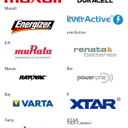
Maxell
Duracell
everActive
ENERGIZER
Murata
Renata
Rayovac
Power One
Varta
XTAR
TKN-Connect