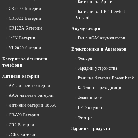
Батерии за Apple
CR2477 Батерии
Батерии за HP / Hewlett-
Packard
CR3032 Батерии
CR123A Батерии
Акумулатори
1/3N Батерии
Гел / AGM акумулатори
VL2020 батерии
Електроника и Аксесоари
Фенери
Батерии за безжични
телефони
Зарядни устройства
Литиеви батерии
Външна батерия Power bank
АА литиеви батерии
Кабели и преходници
ААА литиеви батерии
Флаш памет
Литиеви батерии 18650
LED крушки
CR-V9 Батерии
Филтри
CR2 Батерии
Здравни продукти
2CR5 Батерии