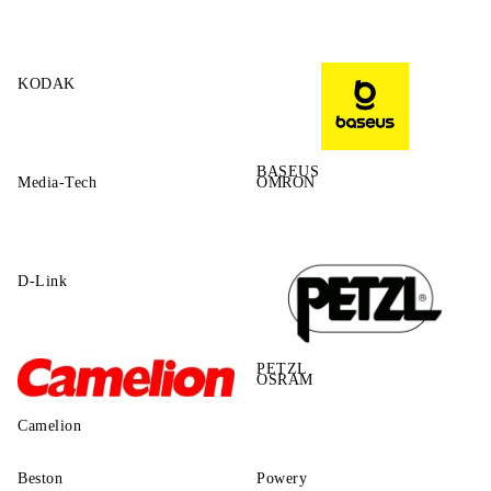
KODAK
BASEUS
Media-Tech
OMRON
D-Link
PETZL
OSRAM
Camelion
Beston
Powery