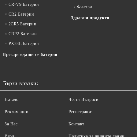
CR-V9 Батерии
Филтри
CR2 Батерии
Здравни продукти
2CR5 Батерии
CRP2 Батерии
PX28L Батерии
Презареждащи се батерии
Бързи връзки:
Начало
Чести Въпроси
Рекламации
Регистрация
За Нас
Контакт
Вход
Политика за личните данни