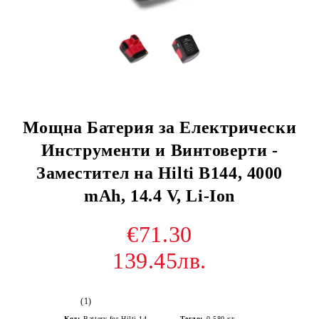
Мощна Батерия за Електрически
Инструменти и Винтоверти -
Заместител на Hilti B144, 4000
mAh, 14.4 V, Li-Ion
€71.30
139.45лв.
(1)
Код:
Battery for Hilti 14.4V Ni-MH 4000 mAh
Тегло:
0.580
кг