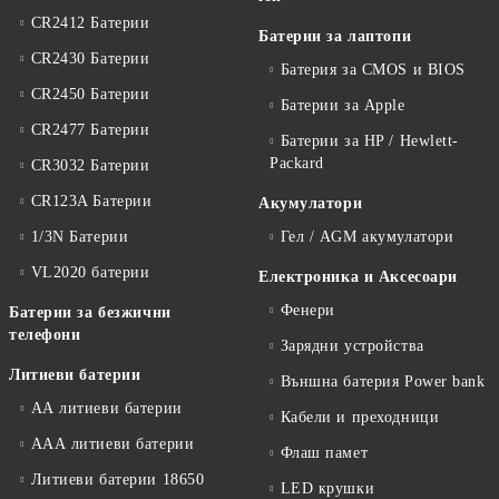
CR2412 Батерии
Батерии за лаптопи
CR2430 Батерии
Батерия за CMOS и BIOS
CR2450 Батерии
Батерии за Apple
CR2477 Батерии
Батерии за HP / Hewlett-
Packard
CR3032 Батерии
CR123A Батерии
Акумулатори
1/3N Батерии
Гел / AGM акумулатори
VL2020 батерии
Електроника и Аксесоари
Фенери
Батерии за безжични
телефони
Зарядни устройства
Литиеви батерии
Външна батерия Power bank
АА литиеви батерии
Кабели и преходници
ААА литиеви батерии
Флаш памет
Литиеви батерии 18650
LED крушки