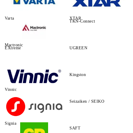
Varta
XTAR
TKN-Connect
Mactronic
EXtreme
UGREEN
Kingston
Vinnic
Seizaiken / SEIKO
Signia
SAFT