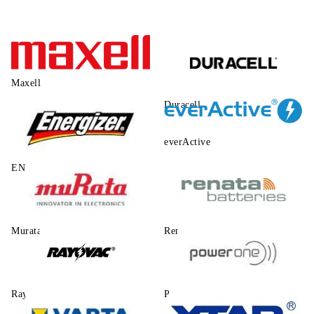
Maxell
Duracell
everActive
ENERGIZER
Murata
Renata
Rayovac
Power One