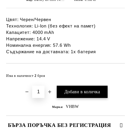
Цвят:
Черен/Червен
Технология:
Li-Ion (без ефект на памет)
Капацитет:
4000 mAh
Напрежение:
14.4 V
Номинална енергия:
57.6 Wh
Съдържание на доставката:
1x батерия
Добави в желани
Има в наличност
2
броя
VHBW
Марка:
БЪРЗА ПОРЪЧКА БЕЗ РЕГИСТРАЦИЯ