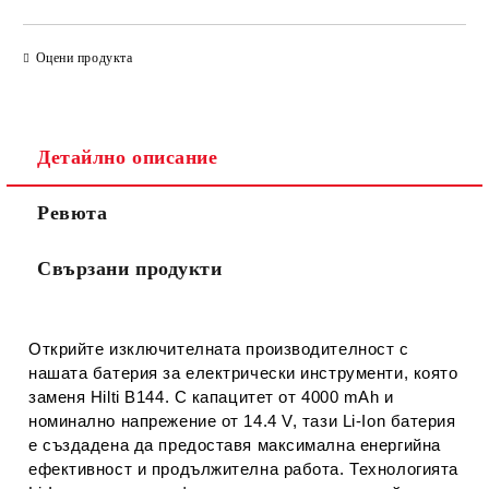
САМО ПОПЪЛНЕТЕ 2 ПОЛЕТА
Оцени продукта
Съгласен съм с
Политиката за лични данни
Детайлно описание
Ние ще се свържем с вас в рамките на работния ден.
Ревюта
Свързани продукти
Открийте изключителната производителност с
нашата батерия за електрически инструменти, която
заменя Hilti B144. С капацитет от 4000 mAh и
номинално напрежение от 14.4 V, тази Li-Ion батерия
е създадена да предоставя максимална енергийна
ефективност и продължителна работа. Технологията