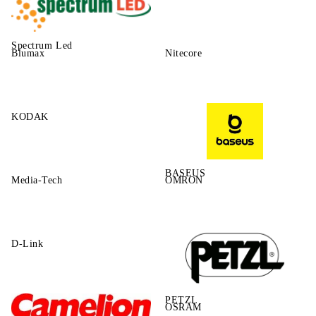
Spectrum Led
Blumax
Nitecore
KODAK
BASEUS
Media-Tech
OMRON
D-Link
PETZL
OSRAM