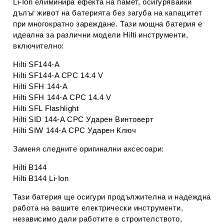
Li-Ion елиминира ефекта на памет, осигурявайки
дълъг живот на батерията без загуба на капацитет
при многократно зареждане. Тази мощна батерия е
идеална за различни модели Hilti инструменти,
включително:
Hilti SF144-A
Hilti SF144-A CPC 14.4 V
Hilti SFH 144-A
Hilti SFH 144-A CPC 14.4 V
Hilti SFL Flashlight
Hilti SID 144-A CPC Ударен Винтоверт
Hilti SIW 144-A CPC Ударен Ключ
Заменя следните оригинални аксесоари:
Hilti B144
Hilti B144 Li-Ion
Тази батерия ще осигури продължителна и надеждна
работа на вашите електрически инструменти,
независимо дали работите в строителството,