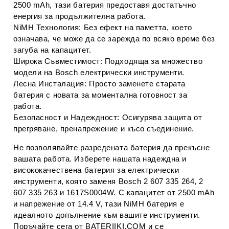
2500 mAh, тази батерия предоставя достатъчно
енергия за продължителна работа.
NiMH Технология
: Без ефект на паметта, което
означава, че може да се зарежда по всяко време без
загуба на капацитет.
Широка Съвместимост
: Подходяща за множество
модели на Bosch електрически инструменти.
Лесна Инсталация
: Просто заменете старата
батерия с новата за моментална готовност за
работа.
Безопасност и Надеждност
: Осигурява защита от
прегряване, пренапрежение и късо съединение.
Не позволявайте разредената батерия да прекъсне
вашата работа. Изберете нашата надеждна и
висококачествена батерия за електрически
инструменти, която заменя Bosch 2 607 335 264, 2
607 335 263 и 1617S0004W. С капацитет от 2500 mAh
и напрежение от 14.4 V, тази NiMH батерия е
идеалното допълнение към вашите инструменти.
Поръчайте сега от BATERIIKI.COM и се