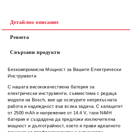
Съгласен съм с
Политиката за лични данни
Детайлно описание
Ние ще се свържем с вас в рамките на работния ден.
Ревюта
Свързани продукти
Безкомпромисна Мощност за Вашите Електрически
Инструменти
С нашата висококачествена батерия за
електрически инструменти, съвместима с редица
модели на Bosch, вие ще осигурите непрекъсната
работа и надеждност във всяка задача. С капацитет
от 2500 mAh и напрежение от 14.4 V, тази NiMH
батерия е създадена да предложи изключителна
мощност и дълготрайност, което я прави идеалното