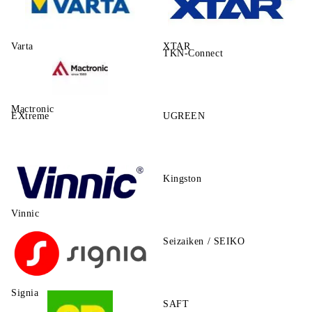
Varta
XTAR
TKN-Connect
Mactronic
EXtreme
UGREEN
Kingston
Vinnic
Seizaiken / SEIKO
Signia
SAFT