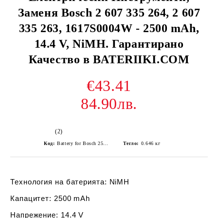
Заменя Bosch 2 607 335 264, 2 607
335 263, 1617S0004W - 2500 mAh,
14.4 V, NiMH. Гарантирано
Качество в BATERIIKI.COM
€43.41
84.90лв.
(2)
Код:
Battery for Bosch 2500mAh 14.4V Li-ion
Тегло:
0.646
кг
Технология на батерията:
NiMH
Капацитет:
2500 mAh
Напрежение:
14.4 V