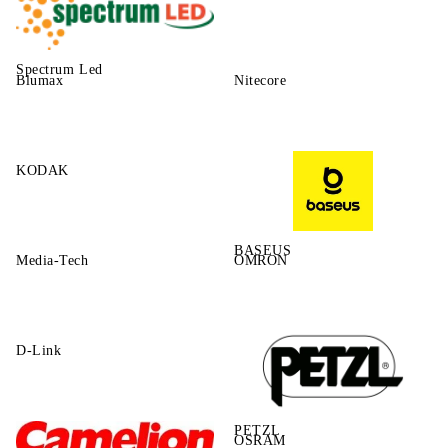
Spectrum Led
Blumax
Nitecore
KODAK
BASEUS
Media-Tech
OMRON
D-Link
PETZL
OSRAM