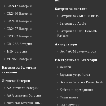
ion
CR2412 Батерии
Батерии за лаптопи
CR2430 Батерии
Батерия за CMOS и BIOS
CR2450 Батерии
Батерии за Apple
CR2477 Батерии
Батерии за HP / Hewlett-
Packard
CR3032 Батерии
CR123A Батерии
Акумулатори
1/3N Батерии
Гел / AGM акумулатори
VL2020 батерии
Електроника и Аксесоари
Фенери
Батерии за безжични
телефони
Зарядни устройства
Литиеви батерии
Външна батерия Power bank
АА литиеви батерии
Кабели и преходници
ААА литиеви батерии
Флаш памет
Литиеви батерии 18650
LED крушки