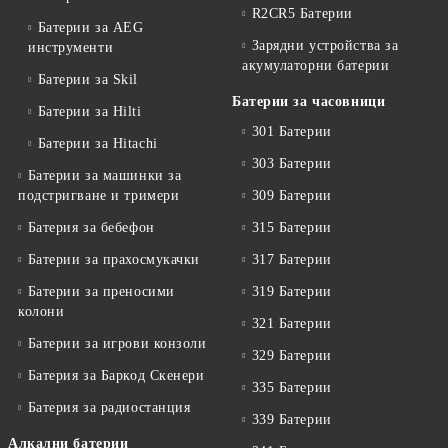
R2CR5 Батерии
Батерии за AEG
Зарядни устройства за
инструменти
акумулаторни батерии
Батерии за Skil
Батерии за часовници
Батерии за Hilti
301 Батерии
Батерии за Hitachi
303 Батерии
Батерии за машинки за
подстригване и тримери
309 Батерии
Батерия за бебефон
315 Батерии
Батерии за прахосмукачки
317 Батерии
Батерии за преносими
319 Батерии
колони
321 Батерии
Батерии за игрови конзоли
329 Батерии
Батерия за Баркод Скенери
335 Батерии
Батерия за радиостанция
339 Батерии
Алкални батерии