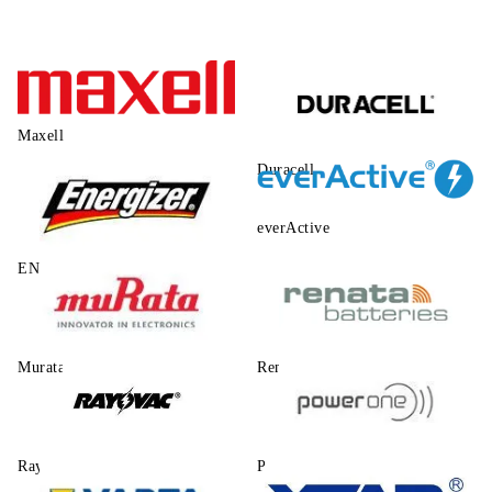
Maxell
Duracell
everActive
ENERGIZER
Murata
Renata
Rayovac
Power One