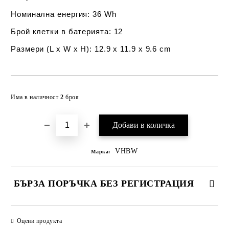
Номинална енергия:
36 Wh
Брой клетки в батерията:
12
Размери (L x W x H):
12.9 x 11.9 x 9.6 cm
Добави в желани
Има в наличност
2
броя
VHBW
Марка:
БЪРЗА ПОРЪЧКА БЕЗ РЕГИСТРАЦИЯ
САМО ПОПЪЛНЕТЕ 2 ПОЛЕТА
Оцени продукта