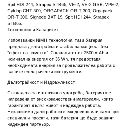
Spit HDI 244, Strapex STB65, VE-2, VE-2 GSB, VPE-2,
Cyklop CHT 300, ORGAPACK OR-T 300, Orgapack
OR-T 300, Signode BXT 19, Spit HDI 244, Strapex
STB65.
Технология и Капацитет
Използвайки NiMH технология, тази батерия
предлага дълготрайна и стабилна мощност без
"ефект на паметта". С капацитет от 2500 mAh и
номинална енергия от 36 Wh, тя предоставя
необходимата енергия за продължителна работа с
вашите електрически инструменти.
Дълготрайност и Издръжливост
Създадена за интензивна употреба, батерията е
направена от висококачествени материали, които
гарантират дълъг живот и надеждна работа.
Независимо дали работите ежедневно или само при
специални проекти, тази батерия ще бъде вашият
надежден партньор.