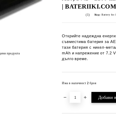
| BATERIIKI.CO
(1)
Код:
Battery fo
Открийте надеждна енерги
съвместима батерия за AE
тази батерия с никел-мета
mAh и напрежение от 7.2 
цени продукта
дълго време.
Има в наличност
2
броя