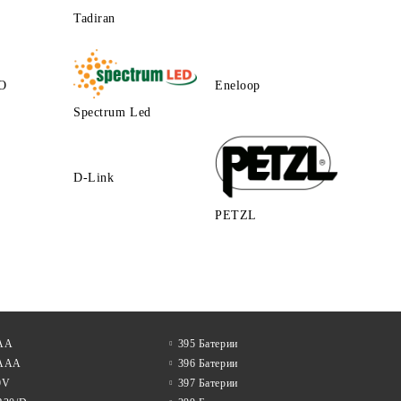
Tadiran
O
Eneloop
Spectrum Led
D-Link
PETZL
 АА
395 Батерии
 AAA
396 Батерии
9V
397 Батерии