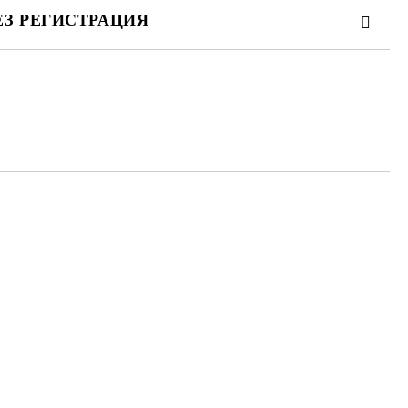
ЕЗ РЕГИСТРАЦИЯ
та за лични данни
те на работния ден.