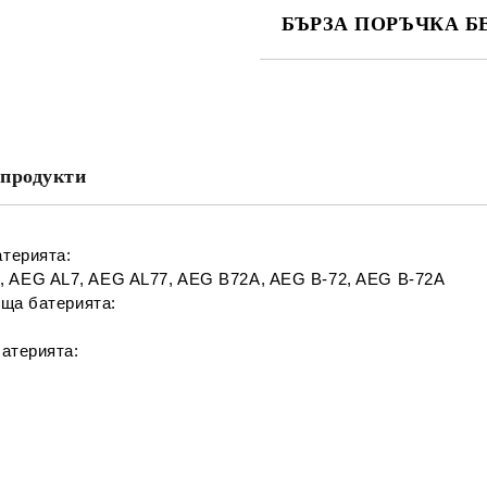
БЪРЗА ПОРЪЧКА Б
САМО ПОПЪЛНЕТЕ 2 ПОЛЕТА
Съгласен съм с
Политика
Ние ще се свържем с вас в рамки
продукти
атерията:
 AEG AL7, AEG AL77, AEG B72A, AEG B-72, AEG B-72A
яща батерията:
батерията: