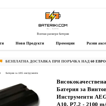
Всички размери батерии
ти
Нови Продукти
Промоции
Разни акс
🚚
БЕЗПЛАТНА ДОСТАВКА ПРИ ПОРЪЧКА НАД
60 ЕВРО
т
Батерии за AEG инструменти
Висококачествен
Батерия за Винто
Инструменти AEG
A10, P7.2 - 2100 m