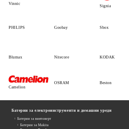
Vinnic
Signia
PHILIPS
Goobay
Sbox
Blumax
Nitecore
KODAK
OSRAM
Beston
Camelion
Батерии за електроинструменти и домашни уреди
Батерии за винтоверт
Батерии за Makita