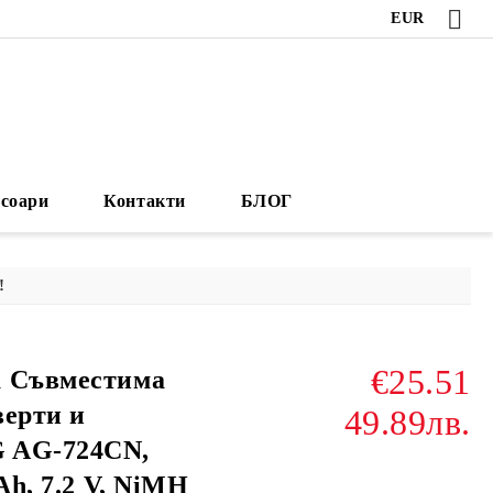
EUR
есоари
Контакти
БЛОГ
!
€25.51
а Съвместима
верти и
49.89лв.
 AG-724CN,
Ah, 7.2 V, NiMH