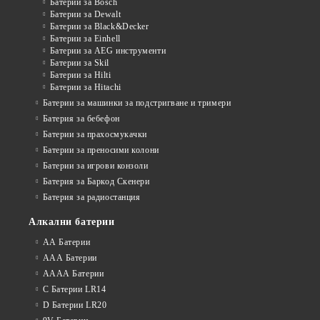
Батерии за Bosch
Батерии за Dewalt
Батерии за Black&Decker
Батерии за Einhell
Батерии за AEG инструменти
Батерии за Skil
Батерии за Hilti
Батерии за Hitachi
Батерии за машинки за подстригване и тримери
Батерия за бебефон
Батерии за прахосмукачки
Батерии за преносими колони
Батерии за игрови конзоли
Батерия за Баркод Скенери
Батерия за радиостанция
Алкални батерии
АА Батерии
ААА Батерии
АААА Батерии
C Батерии LR14
D Батерии LR20