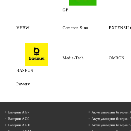
GP
VHBW
Cameron Sino
EXTENSIL
Media-Tech
OMRON
BASEUS
Powery
Батерии AG7
Акумулаторни батерии
Батерии AG9
Акумулаторни батерии
Батерии AG10
Акумулаторни батерии 