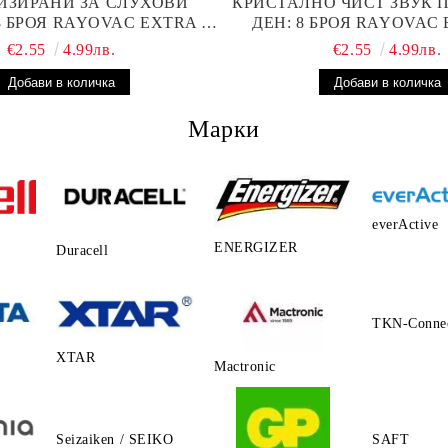
ИЗИРАНИ ЗА СЛУХОВИ
КРИСТАЛНО ЧИСТ ЗВУК 
8 БРОЯ RAYOVAC EXTRA 13
ДЕН: 8 БРОЯ RAYOVAC 
ТЕРИИ С ВИСОКА
БАТЕРИИ ЗА СЛУХОВ
€2.55
4.99лв.
€2.55
4.99лв.
ОИЗВОДИТЕЛНОСТ
Марки
everActive
ENERGIZER
Duracell
TKN-Conne
XTAR
Mactronic
Seizaiken / SEIKO
SAFT