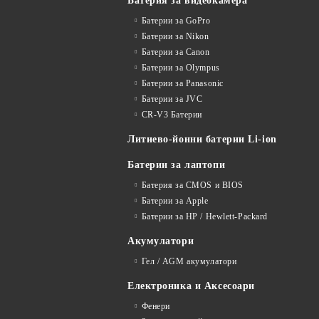
Батерия за видеокамера
Батерии за GoPro
Батерии за Nikon
Батерии за Canon
Батерии за Olympus
Батерии за Panasonic
Батерии за JVC
CR-V3 Батерии
Литиево-йонни батерии Li-ion
Батерии за лаптопи
Батерия за CMOS и BIOS
Батерии за Apple
Батерии за HP / Hewlett-Packard
Акумулатори
Гел / AGM акумулатори
Електроника и Аксесоари
Фенери