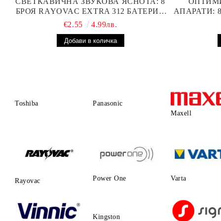
СВЕТКАВИЧНА ЗВУКОВА ЯСНОТА: 8
ОПТИМ
БРОЯ RAYOVAC EXTRA 312 БАТЕРИИ
АПАРАТИ: 
ЗА СЛУХОВ АПАРАТ С НАЙ-ДОБРАТА
БА
€2.55
4.99лв.
ЦЕНА!
ПР
Toshiba
Panasonic
Maxell
Power One
Varta
Rayovac
Kingston