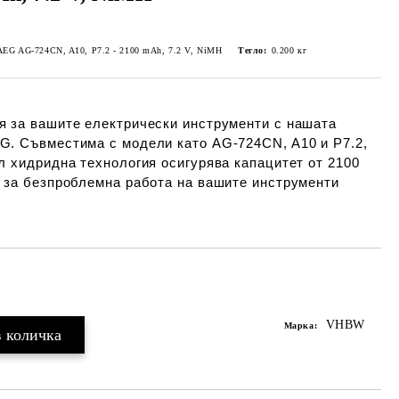
M
r AEG AG-724CN, A10, P7.2 - 2100 mAh, 7.2 V, NiMH
Тегло:
0.200
кг
я за вашите електрически инструменти с нашата
G. Съвместима с модели като AG-724CN, A10 и P7.2,
л хидридна технология осигурява капацитет от 2100
V за безпроблемна работа на вашите инструменти
Добави в желани
VHBW
Марка: