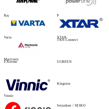
Rayovac
Power One
Varta
XTAR
TKN-Connect
Mactronic
EXtreme
UGREEN
Kingston
Vinnic
Seizaiken / SEIKO