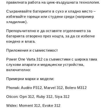
правилната работа на цинк-въздушната технология.
Съхранявайте батериите в
сухо и хладно място
–
избягвайте горещи или студени среди (например
хладилник).
Препоръчително е да оставяте отделението за
батерията
отворено през нощта
, за да се избегне
конденз и влага.
Приложения и съвместимост
Power One Varta 312 са съвместими с широка гама
слухови апарати и медицински устройства,
включително:
Примерни марки и модели:
Phonak
: Audéo P312, Marvel 312, Bolero M312
Oticon
: Opn 312, Ruby 312, Siya 312
Widex
: Moment 312, Evoke 312