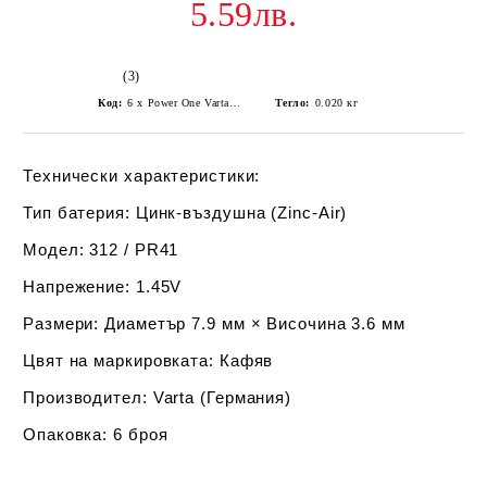
5.59лв.
(3)
Код:
6 x Power One Varta 312 hearing aid batteries SAB
Тегло:
0.020
кг
Технически характеристики:
Тип батерия:
Цинк-въздушна (Zinc-Air)
Модел:
312 / PR41
Напрежение:
1.45V
Размери:
Диаметър 7.9 мм × Височина 3.6 мм
Цвят на маркировката:
Кафяв
Производител:
Varta (Германия)
Опаковка:
6 броя