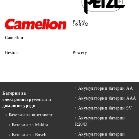
PETZL
OSRAM
Camelion
Beston
Powery
Акумулаторни батерии АА
Батерии за
Акумулаторни батерии AAA
електроинструменти и
домашни уреди
Акумулаторни батерии 9V
Батерии за винтоверт
Акумулаторни батерии
R20/D
Батерии за Makita
Акумулаторни батерии
Батерии за Bosch