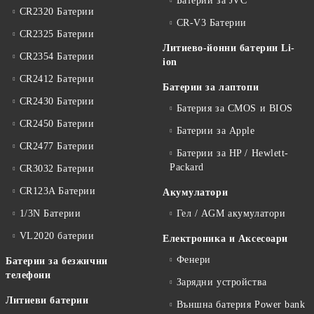
Батерии за JVC
CR2320 Батерии
CR-V3 Батерии
CR2325 Батерии
Литиево-йонни батерии Li-
CR2354 Батерии
ion
CR2412 Батерии
Батерии за лаптопи
CR2430 Батерии
Батерия за CMOS и BIOS
CR2450 Батерии
Батерии за Apple
CR2477 Батерии
Батерии за HP / Hewlett-
Packard
CR3032 Батерии
CR123A Батерии
Акумулатори
1/3N Батерии
Гел / AGM акумулатори
VL2020 батерии
Електроника и Аксесоари
Фенери
Батерии за безжични
телефони
Зарядни устройства
Литиеви батерии
Външна батерия Power bank