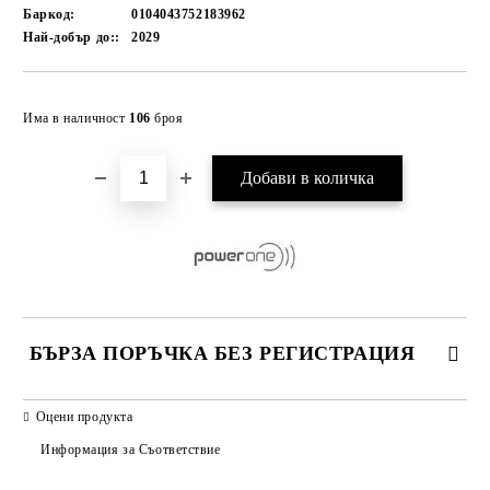
Баркод:
0104043752183962
Най-добър до::
2029
Добави в желани
Има в наличност
106
броя
БЪРЗА ПОРЪЧКА БЕЗ РЕГИСТРАЦИЯ
САМО ПОПЪЛНЕТЕ 2 ПОЛЕТА
Оцени продукта
Информация за Съответствие