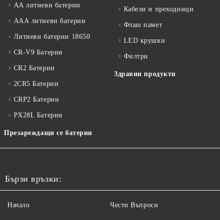
АА литиеви батерии
Кабели и преходници
ААА литиеви батерии
Флаш памет
Литиеви батерии 18650
LED крушки
CR-V9 Батерии
Филтри
CR2 Батерии
Здравни продукти
2CR5 Батерии
CRP2 Батерии
PX28L Батерии
Презареждащи се батерии
Бързи връзки:
Начало
Чести Въпроси