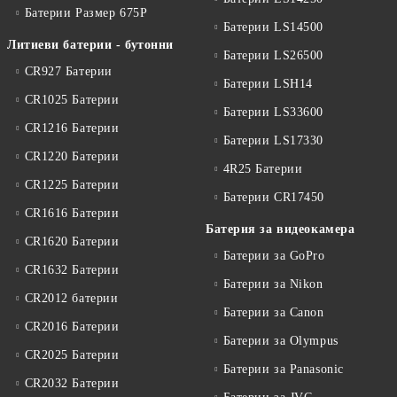
Батерии Размер 675P
Батерии LS14500
Литиеви батерии - бутонни
Батерии LS26500
CR927 Батерии
Батерии LSH14
CR1025 Батерии
Батерии LS33600
CR1216 Батерии
Батерии LS17330
CR1220 Батерии
4R25 Батерии
CR1225 Батерии
Батерии CR17450
CR1616 Батерии
Батерия за видеокамера
CR1620 Батерии
Батерии за GoPro
CR1632 Батерии
Батерии за Nikon
CR2012 батерии
Батерии за Canon
CR2016 Батерии
Батерии за Olympus
CR2025 Батерии
Батерии за Panasonic
CR2032 Батерии