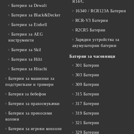
R14/C
Батерии за Dewalt
16340 / RCR123A Батерии
Батерии за Black&Decker
RCR-V3 Батерии
Батерии за Einhell
R2CR5 Батерии
Батерии за AEG
Зарядни устройства за
инструменти
акумулаторни батерии
Батерии за Skil
Батерии за часовници
Батерии за Hilti
301 Батерии
Батерии за Hitachi
303 Батерии
Батерии за машинки за
подстригване и тримери
309 Батерии
Батерия за бебефон
315 Батерии
Батерии за прахосмукачки
317 Батерии
Батерии за преносими
319 Батерии
колони
321 Батерии
Батерии за игрови конзоли
329 Батерии