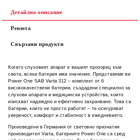
Съгласен съм с
Политиката за лични данни
Детайлно описание
Ние ще се свържем с вас в рамките на работния ден.
Ревюта
Свързани продукти
Когато слуховият апарат е вашият прозорец към
света, всяка батерия има значение. Представяме ви
Power One SAB Varta 312
– комплект от 6
висококачествени батерии, създадени специално за
слухови апарати и медицински устройства, които
изискват надеждно и ефективно захранване. Това са
батерии, които не просто работят – те осигуряват
увереност, комфорт и стабилност в ежедневието.
Произведени в Германия от световно признатия
производител
Varta
, батериите Power One са сред