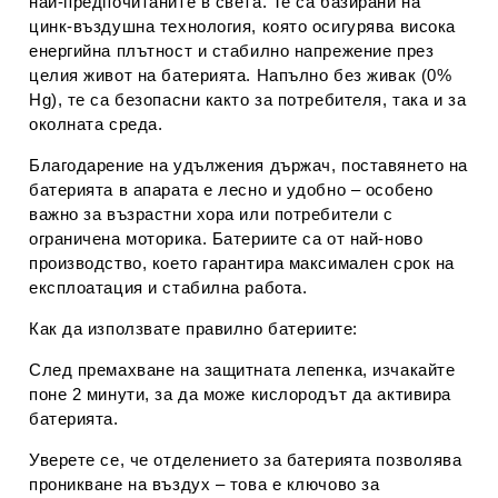
най-предпочитаните в света. Те са базирани на
цинк-въздушна технология
, която осигурява висока
енергийна плътност и стабилно напрежение през
целия живот на батерията. Напълно
без живак (0%
Hg)
, те са безопасни както за потребителя, така и за
околната среда.
Благодарение на
удължения държач
, поставянето на
батерията в апарата е лесно и удобно – особено
важно за възрастни хора или потребители с
ограничена моторика. Батериите са от
най-ново
производство
, което гарантира максимален срок на
експлоатация и стабилна работа.
Как да използвате правилно батериите:
След премахване на защитната лепенка,
изчакайте
поне 2 минути
, за да може кислородът да активира
батерията.
Уверете се, че отделението за батерията позволява
проникване на въздух – това е ключово за