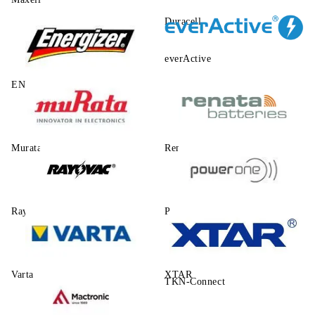
Duracell
everActive
ENERGIZER
Murata
Renata
Rayovac
Power One
Varta
XTAR
TKN-Connect