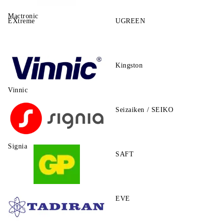
Mactronic
EXtreme
UGREEN
Kingston
Vinnic
Seizaiken / SEIKO
Signia
SAFT
GP
EVE