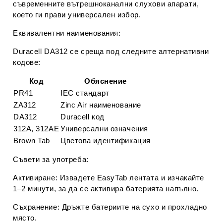
съвременните
вътрешноканални слухови апарати
,
което ги прави универсален избор.
Еквивалентни наименования:
Duracell DA312 се среща под следните алтернативни
кодове:
Код
Обяснение
PR41
IEC стандарт
ZA312
Zinc Air наименование
DA312
Duracell код
312A, 312AE
Универсални означения
Brown Tab
Цветова идентификация
Съвети за употреба:
Активиране:
Извадете EasyTab лентата и изчакайте
1–2 минути, за да се активира батерията напълно.
Съхранение:
Дръжте батериите на сухо и прохладно
място.