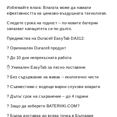
Избягвайте влага:
Влагата може да намали
ефективността на цинково-въздушната технология.
Следете срока на годност
– по-новите батерии
запазват капацитета си по-дълго.
Предимства на Duracell EasyTab DA312:
?
Оригинален Duracell продукт
?
До 10 дни непрекъсната работа
✋
Уникален EasyTab за лесно поставяне
?
Без съдържание на живак – екологично чисти
?
Съвместими с водещи марки слухови апарати
?
Дълъг срок на съхранение – до 4 години
? Защо да изберете BATERIIKI.COM?
?
Бърза доставка
до всяка точка в България