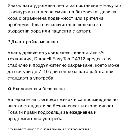
Уникалната
удължена лента за поставяне
– EasyTab
– осигурява
по-лесна смяна на батерията
, дори за
хора с ограничена подвижност или зрителни
проблеми. Това е изключително полезно за
възрастни хора или пациенти с артрит.
?
Дълготрайна мощност
Благодарение на усъвършенстваната Zinc-Air
технология, Duracell EasyTab DA312 предоставя
стабилно и продължително захранване
, което може
да осигури
до 7–10 дни непрекъсната работа
при
стандартна употреба.
♻️
Екологична и безопасна
Батериите не съдържат живак и са произведени по
високи стандарти за безопасност и екологичност.
Това ги прави
подходящи за ежедневна и
продължителна употреба
.
Съвместимост с различни устройства: