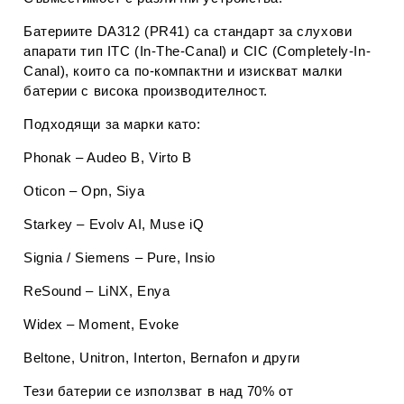
Батериите
DA312 (PR41)
са стандарт за
слухови
апарати тип ITC (In-The-Canal)
и
CIC (Completely-In-
Canal)
, които са по-компактни и изискват малки
батерии с висока производителност.
Подходящи за марки като:
Phonak
– Audeo B, Virto B
Oticon
– Opn, Siya
Starkey
– Evolv AI, Muse iQ
Signia / Siemens
– Pure, Insio
ReSound
– LiNX, Enya
Widex
– Moment, Evoke
Beltone
,
Unitron
,
Interton
,
Bernafon
и други
Тези батерии се използват в над 70% от