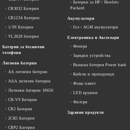
Батерии за HP / Hewlett-
Packard
CR3032 Батерии
CR123A Батерии
Акумулатори
1/3N Батерии
Гел / AGM акумулатори
VL2020 батерии
Електроника и Аксесоари
Фенери
Батерии за безжични
телефони
Зарядни устройства
Литиеви батерии
Външна батерия Power bank
АА литиеви батерии
Кабели и преходници
ААА литиеви батерии
Флаш памет
Литиеви батерии 18650
LED крушки
CR-V9 Батерии
Филтри
CR2 Батерии
Здравни продукти
2CR5 Батерии
CRP2 Батерии