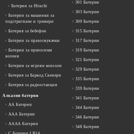
301 Батерии
Батерии за Hitachi
303 Батерии
Батерии за машинки за
подстригване и тримери
309 Батерии
Батерия за бебефон
315 Батерии
Батерии за прахосмукачки
317 Батерии
Батерии за преносими
319 Батерии
колони
321 Батерии
Батерии за игрови конзоли
329 Батерии
Батерия за Баркод Скенери
335 Батерии
Батерия за радиостанция
339 Батерии
Алкални батерии
341 Батерии
АА Батерии
344 Батерии
ААА Батерии
346 Батерии
АААА Батерии
348 Батерии
C Батерии LR14