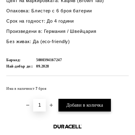
Цвят на маркировката:
Кафяв (Brown Tab)
Опаковка:
Блистер с 6 броя батерии
Срок на годност:
До 4 години
Произведени в:
Германия / Швейцария
Без живак:
Да (eco-friendly)
Баркод:
5000394167247
Най-добър до::
09.2028
Добави в желани
Има в наличност
7
броя