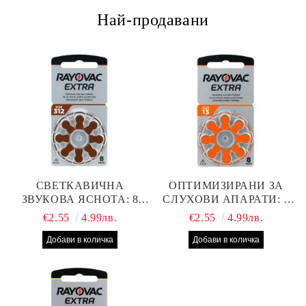
Най-продавани
СВЕТКАВИЧНА
ОПТИМИЗИРАНИ ЗА
ЗВУКОВА ЯСНОТА: 8
СЛУХОВИ АПАРАТИ: 8
БРОЯ RAYOVAC EXTRA
БРОЯ RAYOVAC EXTRA
€2.55
4.99лв.
€2.55
4.99лв.
312 БАТЕРИИ ЗА
13 БАТЕРИИ С ВИСОКА
СЛУХОВ АПАРАТ С
ПРОИЗВОДИТЕЛНОСТ
НАЙ-ДОБРАТА ЦЕНА!