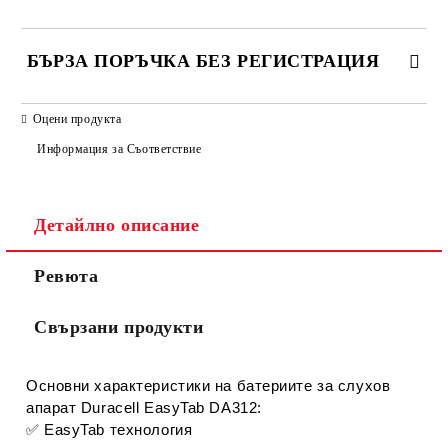
БЪРЗА ПОРЪЧКА БЕЗ РЕГИСТРАЦИЯ
САМО ПОПЪЛНЕТЕ 2 ПОЛЕТА
Оцени продукта
Информация за Съответствие
Съгласен съм с
Политиката за лични данни
Детайлно описание
Ние ще се свържем с вас в рамките на работния ден.
Ревюта
Свързани продукти
Основни характеристики на батериите за слухов
апарат Duracell EasyTab DA312:
✅
EasyTab технология