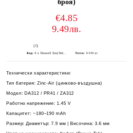
броя)
€4.85
9.49лв.
(1)
Код:
6 x Duracell EasyTab DA312 Hearing Aid batteries
Тегло:
0.010
кг
Технически характеристики:
Тип батерия:
Zinc-Air (цинково-въздушна)
Модел:
DA312 / PR41 / ZA312
Работно напрежение:
1.45 V
Капацитет:
~180–190 mAh
Размер:
Диаметър: 7.9 мм | Височина: 3.6 мм