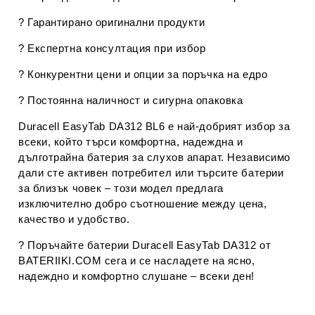
?
Гарантирано оригинални продукти
?
Експертна консултация при избор
?
Конкурентни цени и опции за поръчка на едро
?
Постоянна наличност и сигурна опаковка
Duracell EasyTab DA312 BL6
е най-добрият избор за
всеки, който търси
комфортна, надеждна и
дълготрайна батерия за слухов апарат
. Независимо
дали сте активен потребител или търсите батерии
за близък човек – този модел предлага
изключително
добро съотношение между цена,
качество и удобство
.
?️
Поръчайте батерии Duracell EasyTab DA312 от
BATERIIKI.COM сега и се насладете на ясно,
надеждно и комфортно слушане – всеки ден!