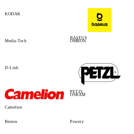
KODAK
BASEUS
Media-Tech
OMRON
D-Link
PETZL
OSRAM
Camelion
Beston
Powery