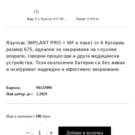
(1)
Код:
6 x Rayovac 675 IMPLANT PRO + MF Hearing aid batteries
Тегло:
0.010
кг
Rayovac IMPLANT PRO + MF е пакет от 6 батерии,
размер 675, идеални за захранване на слухови
апарати, говорни процесори и други медицински
устройства. Тези екологични батерии са без живак
и осигуряват надеждно и ефективно захранване.
Баркод:
96123096
Най-добър до::
2.2029
Добави в желани
Има в наличност
386
броя