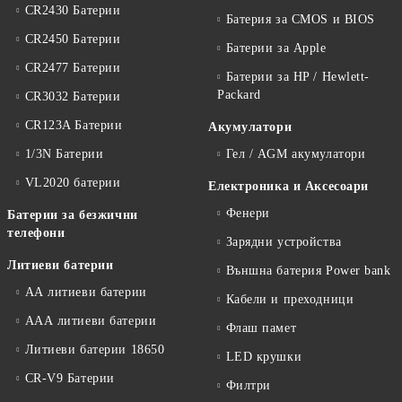
CR2430 Батерии
Батерия за CMOS и BIOS
CR2450 Батерии
Батерии за Apple
CR2477 Батерии
Батерии за HP / Hewlett-
Packard
CR3032 Батерии
CR123A Батерии
Акумулатори
1/3N Батерии
Гел / AGM акумулатори
VL2020 батерии
Електроника и Аксесоари
Фенери
Батерии за безжични
телефони
Зарядни устройства
Литиеви батерии
Външна батерия Power bank
АА литиеви батерии
Кабели и преходници
ААА литиеви батерии
Флаш памет
Литиеви батерии 18650
LED крушки
CR-V9 Батерии
Филтри