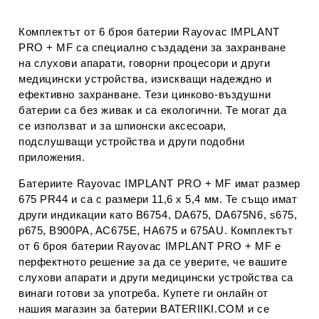
Комплектът от 6 броя батерии Rayovac IMPLANT
PRO + MF са специално създадени за захранване
на слухови апарати, говорни процесори и други
медицински устройства, изискващи надеждно и
ефективно захранване. Тези цинково-въздушни
батерии са без живак и са екологични. Те могат да
се използват и за шпионски аксесоари,
подслушващи устройства и други подобни
приложения.
Батериите Rayovac IMPLANT PRO + MF имат размер
675 PR44 и са с размери 11,6 х 5,4 мм. Те също имат
други индикации като B6754, DA675, DA675N6, s675,
p675, B900PA, AC675E, HA675 и 675AU. Комплектът
от 6 броя батерии Rayovac IMPLANT PRO + MF е
перфектното решение за да се уверите, че вашите
слухови апарати и други медицински устройства са
винаги готови за употреба. Купете ги онлайн от
нашия магазин за батерии BATERIIKI.COM и се