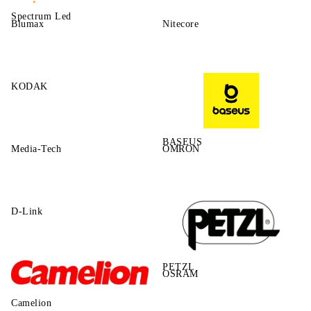
Spectrum Led
Blumax
Nitecore
KODAK
BASEUS
Media-Tech
OMRON
D-Link
PETZL
OSRAM
Camelion