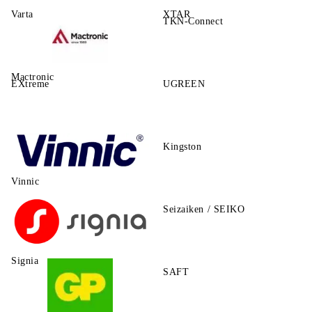
Varta
XTAR
TKN-Connect
Mactronic
EXtreme
UGREEN
Kingston
Vinnic
Seizaiken / SEIKO
Signia
SAFT