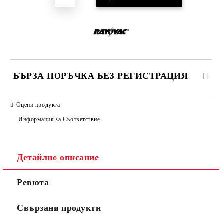
БЪРЗА ПОРЪЧКА БЕЗ РЕГИСТРАЦИЯ
САМО ПОПЪЛНЕТЕ 2 ПОЛЕТА
Оцени продукта
Информация за Съответствие
Съгласен съм с
Политиката за лични данни
Детайлно описание
Ние ще се свържем с вас в рамките на работния ден.
Ревюта
Свързани продукти