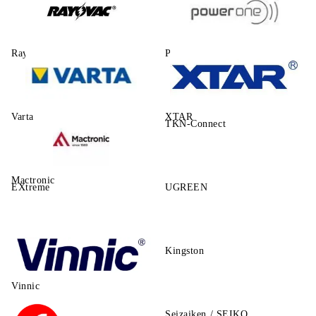
Rayovac
Power One
Varta
XTAR
TKN-Connect
Mactronic
EXtreme
UGREEN
Kingston
Vinnic
Seizaiken / SEIKO