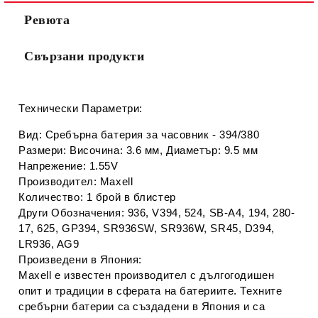
Ние ще се свържем с вас в рамките на работния ден.
Ревюта
Свързани продукти
Технически Параметри:
Вид: Сребърна батерия за часовник - 394/380
Размери: Височина: 3.6 мм, Диаметър: 9.5 мм
Напрежение: 1.55V
Производител: Maxell
Количество: 1 брой в блистер
Други Обозначения: 936, V394, 524, SB-A4, 194, 280-
17, 625, GP394, SR936SW, SR936W, SR45, D394,
LR936, AG9
Произведени в Япония:
Maxell е известен производител с дългогодишен
опит и традиции в сферата на батериите. Техните
сребърни батерии са създадени в Япония и са