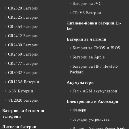
Батерии за JVC
CR2320 Батерии
CR-V3 Батерии
CR2325 Батерии
Литиево-йонни батерии Li-
CR2354 Батерии
ion
CR2412 Батерии
Батерии за лаптопи
CR2430 Батерии
Батерия за CMOS и BIOS
CR2450 Батерии
Батерии за Apple
CR2477 Батерии
Батерии за HP / Hewlett-
Packard
CR3032 Батерии
CR123A Батерии
Акумулатори
1/3N Батерии
Гел / AGM акумулатори
VL2020 батерии
Електроника и Аксесоари
Фенери
Батерии за безжични
телефони
Зарядни устройства
Литиеви батерии
Външна батерия Power bank