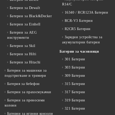
R14/C
Батерии за Dewalt
16340 / RCR123A Батерии
Батерии за Black&Decker
RCR-V3 Батерии
Батерии за Einhell
R2CR5 Батерии
Батерии за AEG
Зарядни устройства за
инструменти
акумулаторни батерии
Батерии за Skil
Батерии за часовници
Батерии за Hilti
301 Батерии
Батерии за Hitachi
303 Батерии
Батерии за машинки за
подстригване и тримери
309 Батерии
Батерия за бебефон
315 Батерии
Батерии за прахосмукачки
317 Батерии
Батерии за преносими
319 Батерии
колони
321 Батерии
Батерии за игрови конзоли