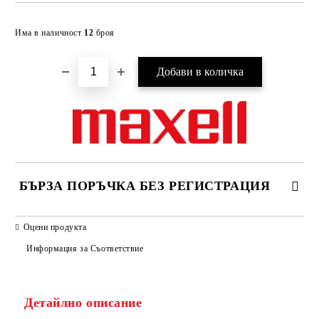
Добави в желани
Има в наличност
12
броя
БЪРЗА ПОРЪЧКА БЕЗ РЕГИСТРАЦИЯ
САМО ПОПЪЛНЕТЕ 2 ПОЛЕТА
Оцени продукта
Информация за Съответствие
Съгласен съм с
Политиката за лични данни
Детайлно описание