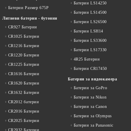
Батерии LS14250
Батерии Размер 675P
Батерии LS14500
Литиеви батерии - бутонни
Батерии LS26500
CR927 Батерии
Батерии LSH14
CR1025 Батерии
Батерии LS33600
CR1216 Батерии
Батерии LS17330
CR1220 Батерии
4R25 Батерии
CR1225 Батерии
Батерии CR17450
CR1616 Батерии
Батерия за видеокамера
CR1620 Батерии
Батерии за GoPro
CR1632 Батерии
Батерии за Nikon
CR2012 батерии
Батерии за Canon
CR2016 Батерии
Батерии за Olympus
CR2025 Батерии
Батерии за Panasonic
CR2032 Батерии