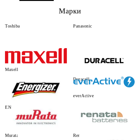
Марки
Toshiba
Panasonic
Maxell
Duracell
everActive
ENERGIZER
Murata
Renata