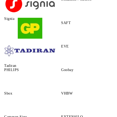
Signia
SAFT
GP
EVE
Tadiran
PHILIPS
Goobay
Sbox
VHBW
Cameron Sino
EXTENSILO