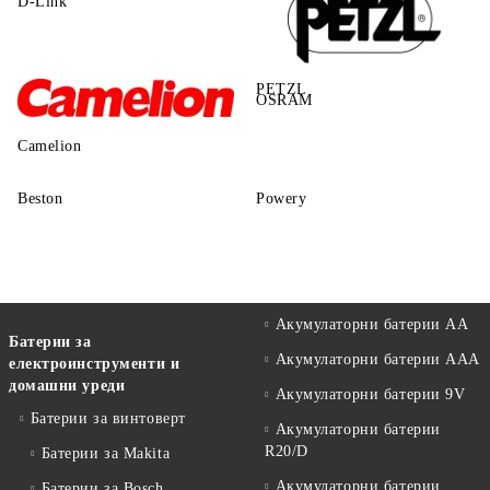
D-Link
PETZL
OSRAM
Camelion
Beston
Powery
Акумулаторни батерии АА
Батерии за
Акумулаторни батерии AAA
електроинструменти и
домашни уреди
Акумулаторни батерии 9V
Батерии за винтоверт
Акумулаторни батерии
R20/D
Батерии за Makita
Акумулаторни батерии
Батерии за Bosch