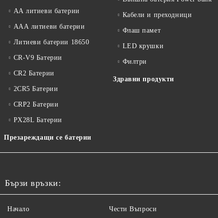
АА литиеви батерии
Кабели и преходници
ААА литиеви батерии
Флаш памет
Литиеви батерии 18650
LED крушки
CR-V9 Батерии
Филтри
CR2 Батерии
Здравни продукти
2CR5 Батерии
CRP2 Батерии
PX28L Батерии
Презареждащи се батерии
Бързи връзки:
Начало
Чести Въпроси