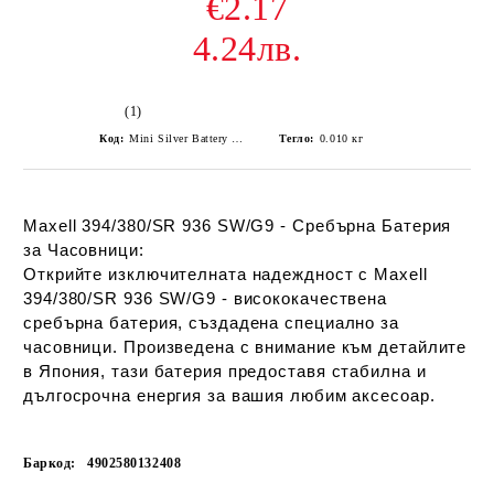
€2.17
4.24лв.
(1)
Код:
Mini Silver Battery Maxell 394/380/SR 936 SW/G9
Тегло:
0.010
кг
Maxell 394/380/SR 936 SW/G9 - Сребърна Батерия
за Часовници:
Открийте изключителната надеждност с Maxell
394/380/SR 936 SW/G9 - висококачествена
сребърна батерия, създадена специално за
часовници. Произведена с внимание към детайлите
в Япония, тази батерия предоставя стабилна и
дългосрочна енергия за вашия любим аксесоар.
Баркод:
4902580132408