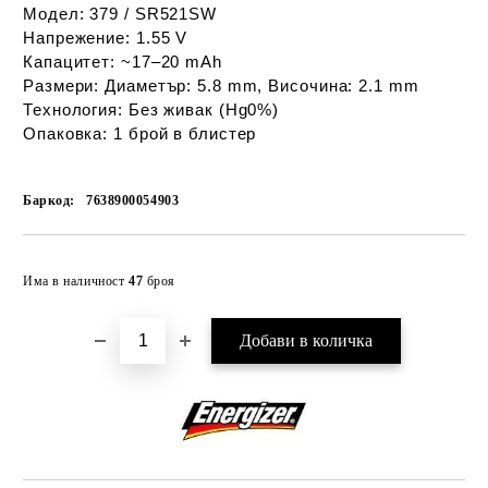
Модел: 379 / SR521SW
Напрежение: 1.55 V
Капацитет: ~17–20 mAh
Размери: Диаметър: 5.8 mm, Височина: 2.1 mm
Технология: Без живак (Hg0%)
Опаковка: 1 брой в блистер
Баркод:
7638900054903
Добави в желани
Има в наличност
47
броя