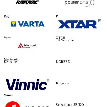
Rayovac
Power One
Varta
XTAR
TKN-Connect
Mactronic
EXtreme
UGREEN
Kingston
Vinnic
Seizaiken / SEIKO