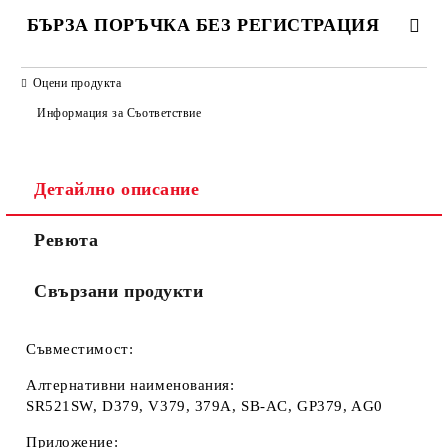
БЪРЗА ПОРЪЧКА БЕЗ РЕГИСТРАЦИЯ
САМО ПОПЪЛНЕТЕ 2 ПОЛЕТА
Оцени продукта
Информация за Съответствие
Съгласен съм с
Политиката за лични данни
Детайлно описание
Ние ще се свържем с вас в рамките на работния ден.
Ревюта
Свързани продукти
Съвместимост:
Алтернативни наименования:
SR521SW, D379, V379, 379A, SB-AC, GP379, AG0
Приложение: