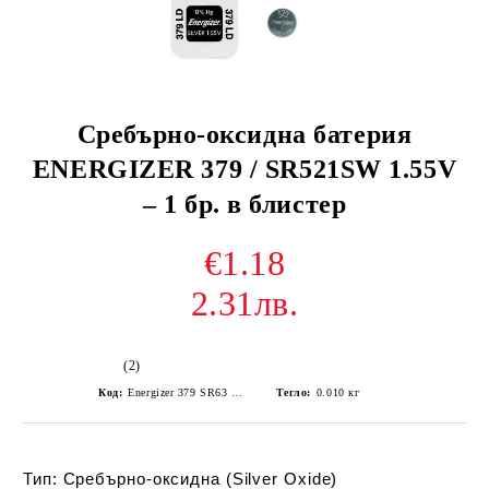
Сребърно-оксидна батерия
ENERGIZER 379 / SR521SW 1.55V
– 1 бр. в блистер
€1.18
2.31лв.
(2)
Код:
Energizer 379 SR63 SR521SW V379
Тегло:
0.010
кг
Тип: Сребърно-оксидна (Silver Oxide)