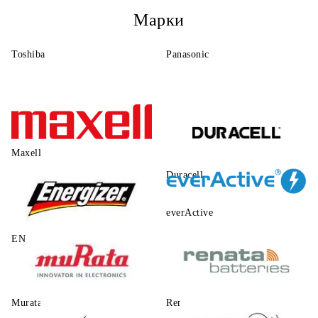
Марки
Toshiba
Panasonic
Maxell
Duracell
everActive
ENERGIZER
Murata
Renata