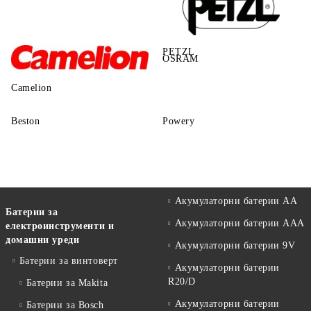
PETZL
OSRAM
Camelion
Beston
Powery
Акумулаторни батерии АА
Батерии за
Акумулаторни батерии AAA
електроинструменти и
домашни уреди
Акумулаторни батерии 9V
Батерии за винтоверт
Акумулаторни батерии
R20/D
Батерии за Makita
Акумулаторни батерии
Батерии за Bosch