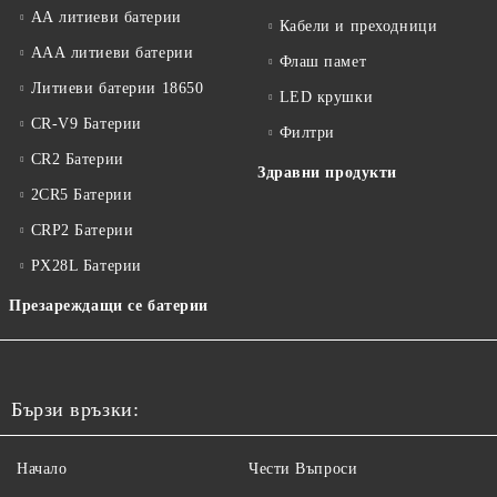
АА литиеви батерии
Кабели и преходници
ААА литиеви батерии
Флаш памет
Литиеви батерии 18650
LED крушки
CR-V9 Батерии
Филтри
CR2 Батерии
Здравни продукти
2CR5 Батерии
CRP2 Батерии
PX28L Батерии
Презареждащи се батерии
Бързи връзки:
Начало
Чести Въпроси