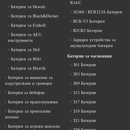
R14/C
Батерии за Dewalt
16340 / RCR123A Батерии
Батерии за Black&Decker
RCR-V3 Батерии
Батерии за Einhell
R2CR5 Батерии
Батерии за AEG
Зарядни устройства за
инструменти
акумулаторни батерии
Батерии за Skil
Батерии за часовници
Батерии за Hilti
301 Батерии
Батерии за Hitachi
303 Батерии
Батерии за машинки за
подстригване и тримери
309 Батерии
Батерия за бебефон
315 Батерии
Батерии за прахосмукачки
317 Батерии
Батерии за преносими
319 Батерии
колони
321 Батерии
Батерии за игрови конзоли
329 Батерии