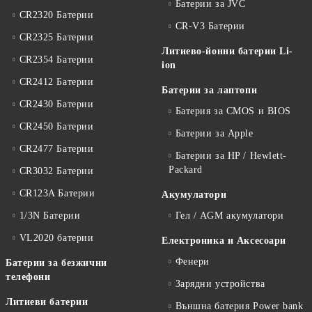
Батерии за JVC
CR2320 Батерии
CR-V3 Батерии
CR2325 Батерии
Литиево-йонни батерии Li-
CR2354 Батерии
ion
CR2412 Батерии
Батерии за лаптопи
CR2430 Батерии
Батерия за CMOS и BIOS
CR2450 Батерии
Батерии за Apple
CR2477 Батерии
Батерии за HP / Hewlett-
Packard
CR3032 Батерии
CR123A Батерии
Акумулатори
1/3N Батерии
Гел / AGM акумулатори
VL2020 батерии
Електроника и Аксесоари
Фенери
Батерии за безжични
телефони
Зарядни устройства
Литиеви батерии
Външна батерия Power bank