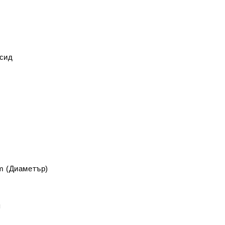
ксид
mm (Диаметър)
я