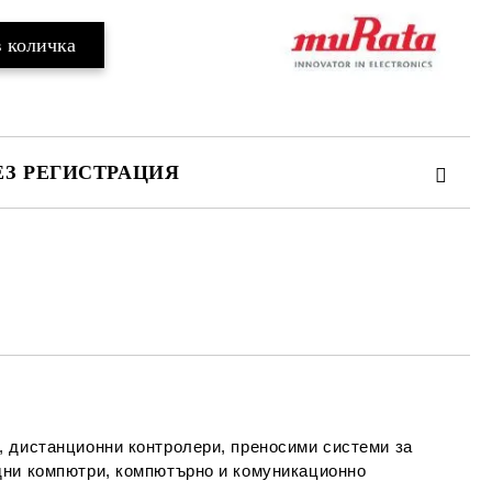
ЕЗ РЕГИСТРАЦИЯ
та за лични данни
те на работния ден.
, дистанционни контролери, преносими системи за
едни компютри, компютърно и комуникационно