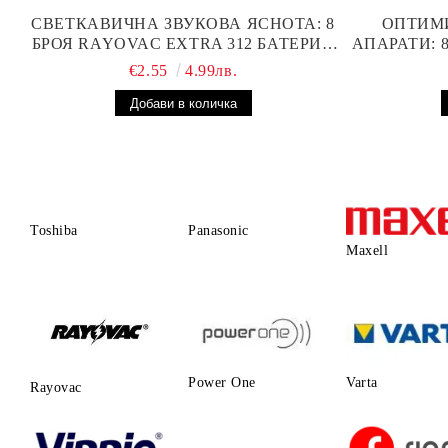
СВЕТКАВИЧНА ЗВУКОВА ЯСНОТА: 8
ОПТИМ
БРОЯ RAYOVAC EXTRA 312 БАТЕРИИ
АПАРАТИ: 
ЗА СЛУХОВ АПАРАТ С НАЙ-ДОБРАТА
БА
€2.55
4.99лв.
ЦЕНА!
ПР
Toshiba
Panasonic
Maxell
Power One
Varta
Rayovac