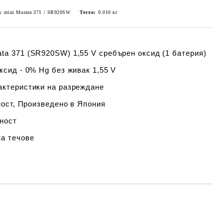
ery mini Murata 371 / SR920SW
Тегло:
0.010
кг
ata 371 (SR920SW) 1,55 V сребърен оксид (1 батерия)
сид - 0% Hg без живак 1,55 V
ктеристики на разреждане
ност, Произведено в Япония
ност
а течове
Добави в желани