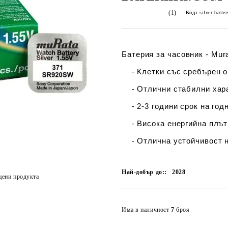
(1)
Код:
silver batt
Батерия за часовник - Mur
- Клетки със сребърен ок
- Отлични стабилни хара
- 2-3 години срок на год
- Висока енергийна плът
- Отлична устойчивост н
Най-добър до::
2028
цени продукта
Има в наличност
7
броя