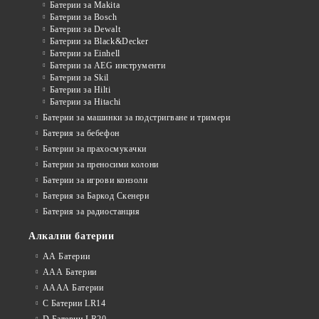
Батерии за Makita
Батерии за Bosch
Батерии за Dewalt
Батерии за Black&Decker
Батерии за Einhell
Батерии за AEG инструменти
Батерии за Skil
Батерии за Hilti
Батерии за Hitachi
Батерии за машинки за подстригване и тримери
Батерия за бебефон
Батерии за прахосмукачки
Батерии за преносими колони
Батерии за игрови конзоли
Батерия за Баркод Скенери
Батерия за радиостанция
Алкални батерии
АА Батерии
ААА Батерии
АААА Батерии
C Батерии LR14
D Батерии LR20