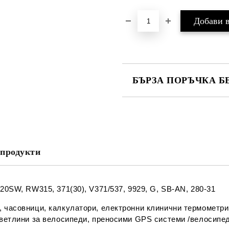
БЪРЗА ПОРЪЧКА Б
САМО ПОПЪЛНЕТЕ 2 ПОЛЕТА
Съгласен съм с
Политика
Ние ще се свържем с вас в рамки
продукти
20SW, RW315, 371(30), V371/537, 9929, G, SB-AN, 280-31
, часовници, калкулатори, електронни клинични термометри
 светлини за велосипеди, преносими GPS системи /велосип