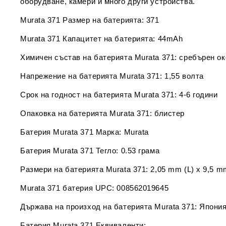
оборудване, камери и много други устройства.
Murata 371 Размер на батерията: 371
Murata 371 Капацитет на батерията: 44mAh
Химичен състав на батерията Murata 371: сребърен о
Напрежение на батерията Murata 371: 1,55 волта
Срок на годност на батерията Murata 371: 4-6 години
Опаковка на батерията Murata 371: блистер
Батерия Murata 371 Марка: Murata
Батерия Murata 371 Тегло: 0.53 грама
Размери на батерията Murata 371: 2,05 mm (L) x 9,5 
Murata 371 батерия UPC: 008562019645
Държава на произход на батерията Murata 371: Япони
Батерия Murata 371 Еквиваленти: