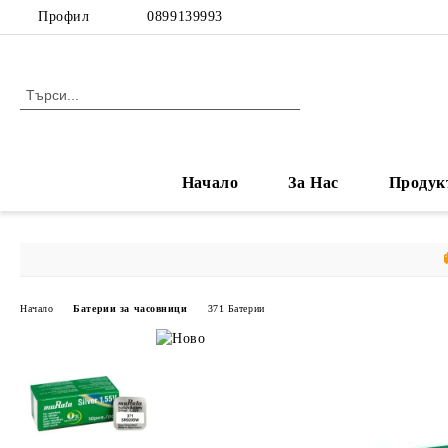
Профил
0899139993
Начало
За Нас
Продук
Начало
Батерии за часовници
371 Батерии