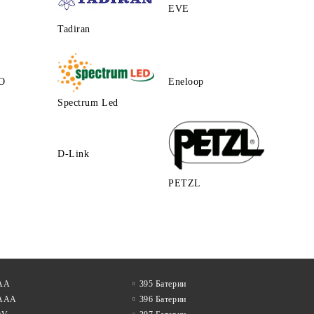
EVE
Tadiran
O
Eneloop
Spectrum Led
D-Link
PETZL
 АА
395 Батерии
 AAA
396 Батерии