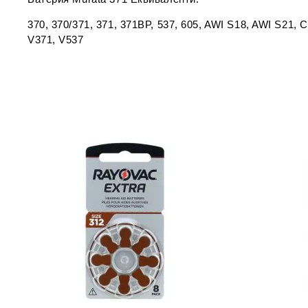
370, 370/371, 371, 371BP, 537, 605, AWI S18, AWI S21
V371, V537