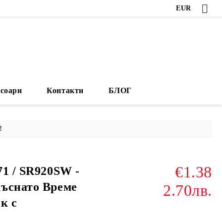
EUR
есоари
Контакти
БЛОГ
!
€1.38
71 / SR920SW -
ъснато Време
2.70лв.
к с