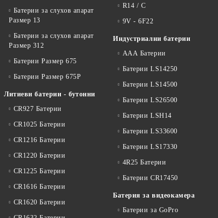
R14 / C
Батерии за слухов апарат
Размер 13
9V - 6F22
Батерии за слухов апарат
Индустриални батерии
Размер 312
ААА Батерии
Батерии Размер 675
Батерии LS14250
Батерии Размер 675P
Батерии LS14500
Литиеви батерии - бутонни
Батерии LS26500
CR927 Батерии
Батерии LSH14
CR1025 Батерии
Батерии LS33600
CR1216 Батерии
Батерии LS17330
CR1220 Батерии
4R25 Батерии
CR1225 Батерии
Батерии CR17450
CR1616 Батерии
Батерия за видеокамера
CR1620 Батерии
Батерии за GoPro
CR1632 Батерии