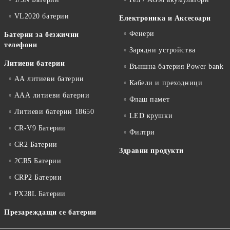
VL2020 батерии
Електроника и Аксесоари
Фенери
Батерии за безжични
телефони
Зарядни устройства
Литиеви батерии
Външна батерия Power bank
АА литиеви батерии
Кабели и преходници
ААА литиеви батерии
Флаш памет
Литиеви батерии 18650
LED крушки
CR-V9 Батерии
Филтри
CR2 Батерии
Здравни продукти
2CR5 Батерии
CRP2 Батерии
PX28L Батерии
Презареждащи се батерии