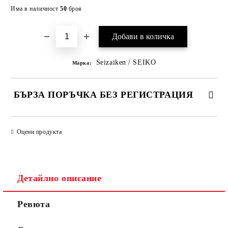
Добави в желани
Има в наличност
50
броя
Seizaiken / SEIKO
Марка:
БЪРЗА ПОРЪЧКА БЕЗ РЕГИСТРАЦИЯ
САМО ПОПЪЛНЕТЕ 2 ПОЛЕТА
Оцени продукта
Съгласен съм с
Политиката за лични данни
Детайлно описание
Ние ще се свържем с вас в рамките на работния ден.
Ревюта