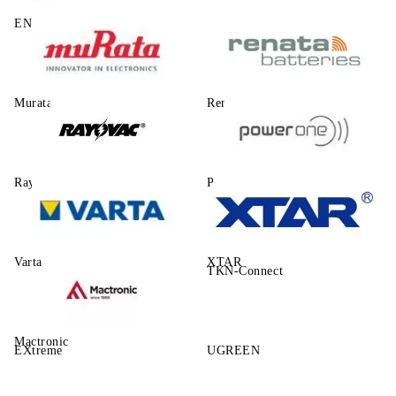
ENERGIZER
Murata
Renata
Rayovac
Power One
Varta
XTAR
TKN-Connect
Mactronic
EXtreme
UGREEN