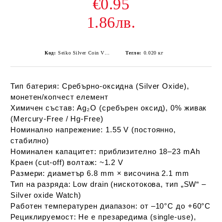
€0.95
1.86лв.
Код:
Seiko Silver Coin V364/SR60 Watch Battery
Тегло:
0.020
кг
Тип батерия:
Сребърно-оксидна (Silver Oxide),
монетен/копчест елемент
Химичен състав:
Ag₂O (сребърен оксид), 0% живак
(Mercury-Free / Hg-Free)
Номинално напрежение:
1.55 V (постоянно,
стабилно)
Номинален капацитет:
приблизително 18–23 mAh
Краен (cut-off) волтаж:
~1.2 V
Размери:
диаметър 6.8 mm × височина 2.1 mm
Тип на разряда:
Low drain (нискотокова, тип „SW“ –
Silver oxide Watch)
Работен температурен диапазон:
от –10°C до +60°C
Рециклируемост:
Не е презаредима (single-use),