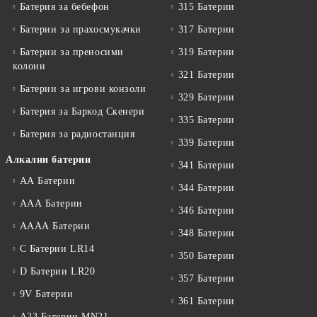
Батерия за бебефон
315 Батерии
Батерии за прахосмукачки
317 Батерии
Батерии за преносими
319 Батерии
колони
321 Батерии
Батерии за игрови конзоли
329 Батерии
Батерия за Баркод Скенери
335 Батерии
Батерия за радиостанция
339 Батерии
Алкални батерии
341 Батерии
АА Батерии
344 Батерии
ААА Батерии
346 Батерии
АААА Батерии
348 Батерии
C Батерии LR14
350 Батерии
D Батерии LR20
357 Батерии
9V Батерии
361 Батерии
A23 Батерии MN21