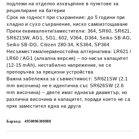
подлежи на отделно изхвърляне в пунктове за
рециклиране на батерии
Срок на годност при съхранение:
до 5 години при
хладно и сухо съхранение, ниско самоизтощаване
Преки еквиваленти/заместители:
364, SR60, SR621,
SR621SW, AG1, SG1, 602, V364, D364, Seiko SB-AG,
Seiko SB-DG, Citizen 280-34, KS364, SP364
Несъвместима/неравностойна алтернатива:
LR621 /
LR60 / AG1 (алкална версия) – по-нисък капацитет
(12-15 mAh), нестабилно напрежение, не се
препоръчва за прецизни устройства
Важна забележка за съвместимост:
SR621SW (2.1
mm височина) не е идентична със SR626SW (2.6
mm височина) – двете имат еднакъв диаметър, но
различна височина и капацитет, поради което не са
пряк заместител една на друга
Баркод:
4950096300088