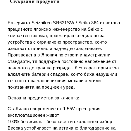
Свързани продукти
Батерията
Seizaiken SR621SW / Seiko 364
съчетава
прецизното японско инженерство на Seiko с
компактен формат, проектиран специално за
устройства с ограничено пространство, които
изискват стабилно и надеждно захранване.
Произведена в Япония по строги индустриални
стандарти, тя поддържа постоянно напрежение от
началото до края на разряда - без характерните за
алкалните батерии спадове, които биха нарушили
точността на часовниковия механизъм или
показанията на прецизен уред.
Основни предимства за клиента:
Стабилно напрежение от 1.55V през целия
експлоатационен живот
100% без живак - безопасен и екологичен избор
Висока устойчивост на изтичане благодарение на