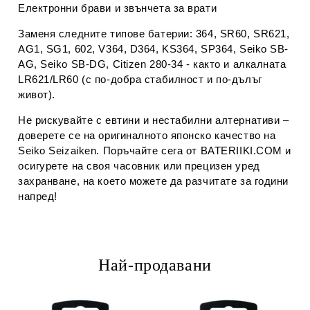
Електронни брави и звънчета за врати
Заменя следните типове батерии:
364, SR60, SR621,
AG1, SG1, 602, V364, D364, KS364, SP364, Seiko SB-
AG, Seiko SB-DG, Citizen 280-34 - както и алкалната
LR621/LR60 (с по-добра стабилност и по-дълъг
живот).
Не рискувайте с евтини и нестабилни алтернативи –
доверете се на оригиналното японско качество на
Seiko Seizaiken.
Поръчайте сега от BATERIIKI.COM и
осигурете на своя часовник или прецизен уред
захранване, на което можете да разчитате за години
напред!
Най-продавани