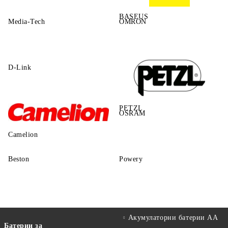
BASEUS
Media-Tech
OMRON
D-Link
PETZL
OSRAM
Camelion
Beston
Powery
Акумулаторни батерии АА
Батерии за