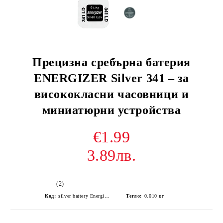
Прецизна сребърна батерия
ENERGIZER Silver 341 – за
висококласни часовници и
миниатюрни устройства
€1.99
3.89лв.
(2)
Код:
silver battery Energizer 341 / SR714SW
Тегло:
0.010
кг