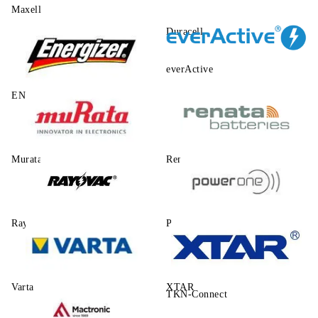
Maxell
Duracell
everActive
ENERGIZER
Murata
Renata
Rayovac
Power One
Varta
XTAR
TKN-Connect