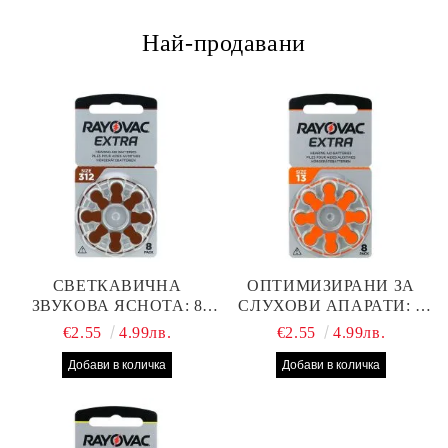
Най-продавани
СВЕТКАВИЧНА
ОПТИМИЗИРАНИ ЗА
ЗВУКОВА ЯСНОТА: 8
СЛУХОВИ АПАРАТИ: 8
БРОЯ RAYOVAC EXTRA
БРОЯ RAYOVAC EXTRA
€2.55
4.99лв.
€2.55
4.99лв.
312 БАТЕРИИ ЗА
13 БАТЕРИИ С ВИСОКА
СЛУХОВ АПАРАТ С
ПРОИЗВОДИТЕЛНОСТ
НАЙ-ДОБРАТА ЦЕНА!