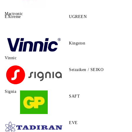
Mactronic
EXtreme
UGREEN
Kingston
Vinnic
Seizaiken / SEIKO
Signia
SAFT
GP
EVE