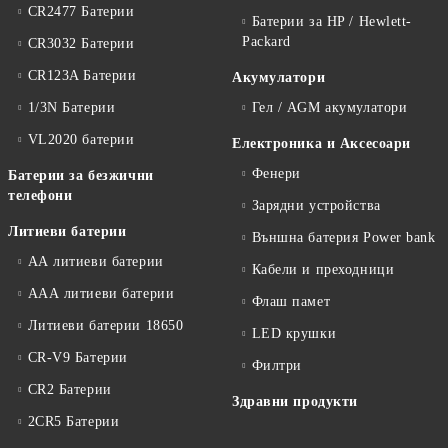
CR2477 Батерии
Батерии за HP / Hewlett-
Packard
CR3032 Батерии
CR123A Батерии
Акумулатори
1/3N Батерии
Гел / AGM акумулатори
VL2020 батерии
Електроника и Аксесоари
Фенери
Батерии за безжични
телефони
Зарядни устройства
Литиеви батерии
Външна батерия Power bank
АА литиеви батерии
Кабели и преходници
ААА литиеви батерии
Флаш памет
Литиеви батерии 18650
LED крушки
CR-V9 Батерии
Филтри
CR2 Батерии
Здравни продукти
2CR5 Батерии