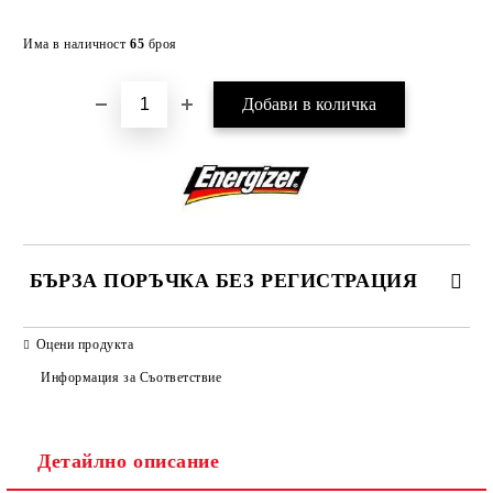
Добави в желани
Има в наличност
65
броя
БЪРЗА ПОРЪЧКА БЕЗ РЕГИСТРАЦИЯ
САМО ПОПЪЛНЕТЕ 2 ПОЛЕТА
Оцени продукта
Информация за Съответствие
Съгласен съм с
Политиката за лични данни
Детайлно описание
Ние ще се свържем с вас в рамките на работния ден.