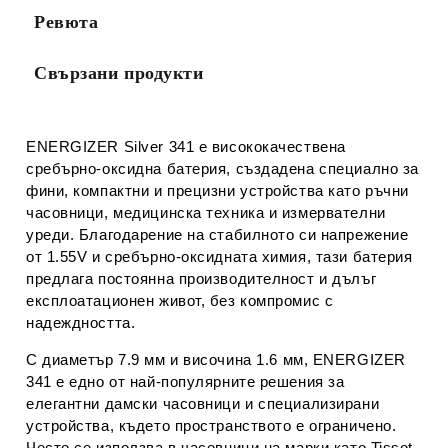
Ревюта
Свързани продукти
ENERGIZER Silver 341
е висококачествена
сребърно-оксидна батерия, създадена специално за
фини, компактни и прецизни устройства като ръчни
часовници, медицинска техника и измервателни
уреди. Благодарение на стабилното си напрежение
от
1.55V
и сребърно-оксидната химия, тази батерия
предлага
постоянна производителност и дълъг
експлоатационен живот
, без компромис с
надеждността.
С диаметър
7.9 мм
и височина
1.6 мм
, ENERGIZER
341 е едно от най-популярните решения за
елегантни дамски часовници
и специализирани
устройства, където пространството е ограничено.
Често се използва в часовници на марки като
Tissot
,