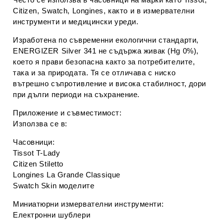
Citizen
,
Swatch
,
Longines
, както и в измервателни
инструменти и медицински уреди.
Изработена по съвременни екологични стандарти,
ENERGIZER Silver 341
не съдържа живак (Hg 0%),
което я прави безопасна както за потребителите,
така и за природата. Тя се отличава с ниско
вътрешно съпротивление и висока стабилност, дори
при дълги периоди на съхранение.
Приложение и съвместимост:
Използва се в:
Часовници:
Tissot T-Lady
Citizen Stiletto
Longines La Grande Classique
Swatch Skin моделите
Миниатюрни измервателни инструменти:
Електронни шублери