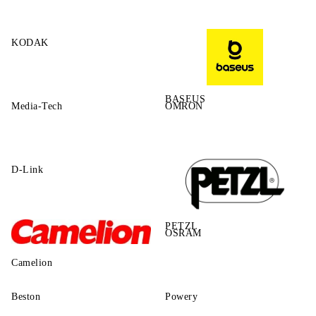
KODAK
BASEUS
Media-Tech
OMRON
D-Link
PETZL
OSRAM
Camelion
Beston
Powery