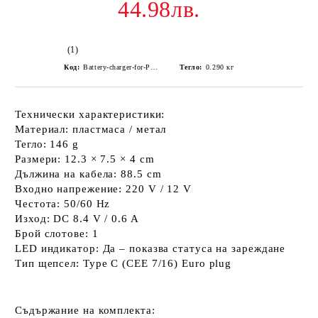
44.98лв.
(1)
Код:
Battery-charger-for-Panasonic-DMC-G1-G2-12v
Тегло:
0.290
кг
Технически характеристики:
Материал:
пластмаса / метал
Тегло:
146 g
Размери:
12.3 × 7.5 × 4 cm
Дължина на кабела:
88.5 cm
Входно напрежение:
220 V / 12 V
Честота:
50/60 Hz
Изход:
DC 8.4 V / 0.6 A
Брой слотове:
1
LED индикатор:
Да – показва статуса на зареждане
Тип щепсел:
Type C (CEE 7/16) Euro plug
Съдържание на комплекта: