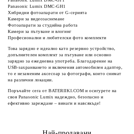
Panasonic Lumix DMC‑GF1
Panasonic Lumix DMC‑GH1
Хибридни фотоапарати от G‑серията
Камери за видеозаснемане
Фотоапарати за студийна работа
Камери за пътуване и влогинг
Професионални и любителски фото комплекти
Това зарядно е идеално като резервно устройство,
допълнителен комплект за пътуване или основно
зарядно за ежедневна употреба. Благодарение на
USB‑захранването и включения автомобилен адаптер,
то е незаменим аксесоар за фотографи, които снимат
на различни локации.
Поръчайте сега от BATERIIKI.COM и осигурете на
своя Panasonic Lumix надеждно, безопасно и
ефективно зареждане – винаги и навсякъде!
Най-продавани