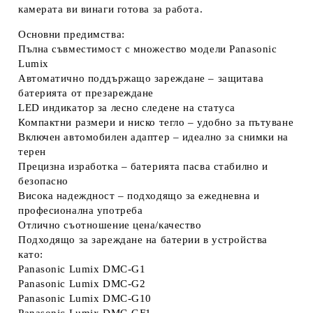
камерата ви винаги готова за работа.
Основни предимства:
Пълна съвместимост
с множество модели Panasonic
Lumix
Автоматично поддържащо зареждане
– защитава
батерията от презареждане
LED индикатор
за лесно следене на статуса
Компактни размери и ниско тегло
– удобно за пътуване
Включен автомобилен адаптер
– идеално за снимки на
терен
Прецизна изработка
– батерията пасва стабилно и
безопасно
Висока надеждност
– подходящо за ежедневна и
професионална употреба
Отлично съотношение цена/качество
Подходящо за зареждане на батерии в устройства
като:
Panasonic Lumix DMC‑G1
Panasonic Lumix DMC‑G2
Panasonic Lumix DMC‑G10