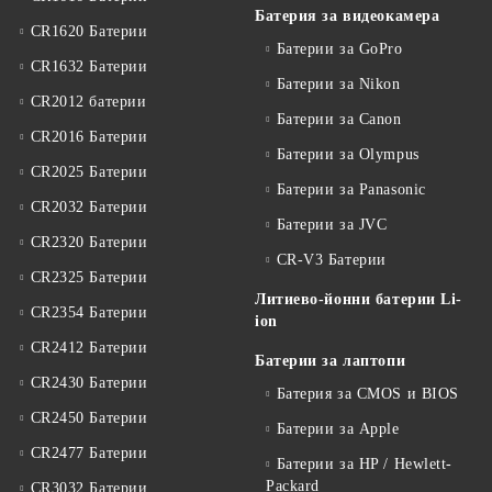
Батерия за видеокамера
CR1620 Батерии
Батерии за GoPro
CR1632 Батерии
Батерии за Nikon
CR2012 батерии
Батерии за Canon
CR2016 Батерии
Батерии за Olympus
CR2025 Батерии
Батерии за Panasonic
CR2032 Батерии
Батерии за JVC
CR2320 Батерии
CR-V3 Батерии
CR2325 Батерии
Литиево-йонни батерии Li-
CR2354 Батерии
ion
CR2412 Батерии
Батерии за лаптопи
CR2430 Батерии
Батерия за CMOS и BIOS
CR2450 Батерии
Батерии за Apple
CR2477 Батерии
Батерии за HP / Hewlett-
Packard
CR3032 Батерии