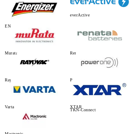
everActive
ENERGIZER
Murata
Renata
Rayovac
Power One
Varta
XTAR
TKN-Connect
Mactronic