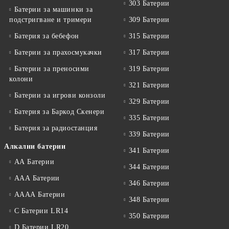
303 Батерии
Батерии за машинки за
подстригване и тримери
309 Батерии
Батерия за бебефон
315 Батерии
Батерии за прахосмукачки
317 Батерии
Батерии за преносими
319 Батерии
колони
321 Батерии
Батерии за игрови конзоли
329 Батерии
Батерия за Баркод Скенери
335 Батерии
Батерия за радиостанция
339 Батерии
Алкални батерии
341 Батерии
АА Батерии
344 Батерии
ААА Батерии
346 Батерии
АААА Батерии
348 Батерии
C Батерии LR14
350 Батерии
D Батерии LR20