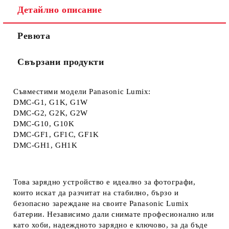
Съгласен съм с
Политиката за лични данни
Детайлно описание
Ние ще се свържем с вас в рамките на работния ден.
Ревюта
Свързани продукти
Съвместими модели Panasonic Lumix:
DMC‑G1, G1K, G1W
DMC‑G2, G2K, G2W
DMC‑G10, G10K
DMC‑GF1, GF1C, GF1K
DMC‑GH1, GH1K
Това зарядно устройство е идеално за фотографи,
които искат да разчитат на стабилно, бързо и
безопасно зареждане на своите Panasonic Lumix
батерии. Независимо дали снимате професионално или
като хоби, надеждното зарядно е ключово, за да бъде