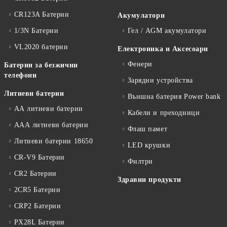
CR123A Батерии
Акумулатори
1/3N Батерии
Гел / AGM акумулатори
VL2020 батерии
Електроника и Аксесоари
Фенери
Батерии за безжични
телефони
Зарядни устройства
Литиеви батерии
Външна батерия Power bank
АА литиеви батерии
Кабели и преходници
ААА литиеви батерии
Флаш памет
Литиеви батерии 18650
LED крушки
CR-V9 Батерии
Филтри
CR2 Батерии
Здравни продукти
2CR5 Батерии
CRP2 Батерии
PX28L Батерии