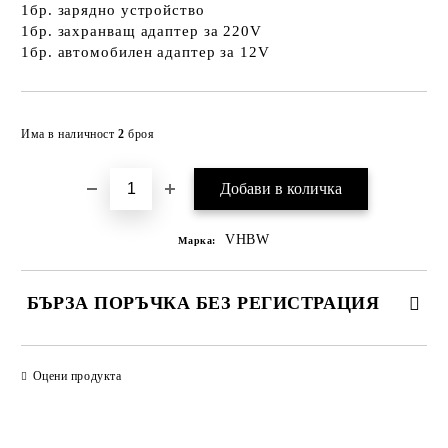
1бр. зарядно устройство
1бр. захранващ адаптер за 220V
1бр. автомобилен адаптер за 12V
Добави в желани
Има в наличност
2
броя
VHBW
Марка:
БЪРЗА ПОРЪЧКА БЕЗ РЕГИСТРАЦИЯ
САМО ПОПЪЛНЕТЕ 2 ПОЛЕТА
Оцени продукта