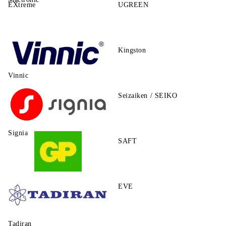
EXtreme
UGREEN
Kingston
Vinnic
Seizaiken / SEIKO
Signia
SAFT
GP
EVE
Tadiran