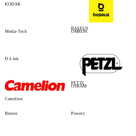
KODAK
BASEUS
Media-Tech
OMRON
D-Link
PETZL
OSRAM
Camelion
Beston
Powery