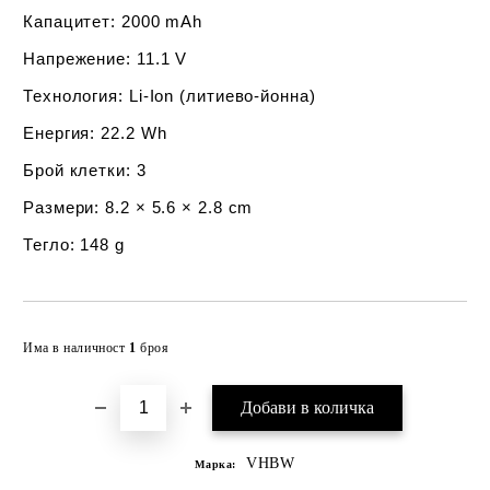
Капацитет
: 2000 mAh
Напрежение
: 11.1 V
Технология
: Li-Ion (литиево-йонна)
Енергия
: 22.2 Wh
Брой клетки
: 3
Размери
: 8.2 × 5.6 × 2.8 cm
Тегло
: 148 g
Добави в желани
Има в наличност
1
броя
VHBW
Марка: