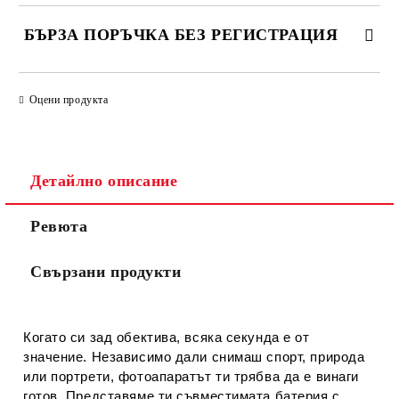
БЪРЗА ПОРЪЧКА БЕЗ РЕГИСТРАЦИЯ
САМО ПОПЪЛНЕТЕ 2 ПОЛЕТА
Оцени продукта
Съгласен съм с
Политиката за лични данни
Детайлно описание
Ние ще се свържем с вас в рамките на работния ден.
Ревюта
Свързани продукти
Когато си зад обектива, всяка секунда е от
значение. Независимо дали снимаш спорт, природа
или портрети, фотоапаратът ти трябва да е винаги
готов. Представяме ти съвместимата батерия с