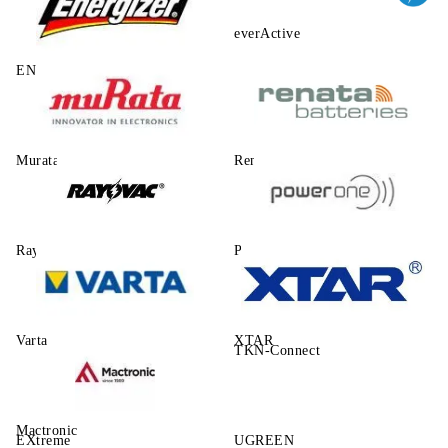
everActive
ENERGIZER
Murata
Renata
Rayovac
Power One
Varta
XTAR
TKN-Connect
Mactronic
EXtreme
UGREEN