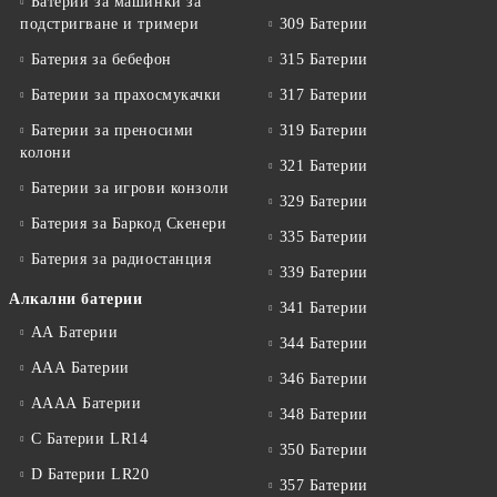
Батерии за машинки за
подстригване и тримери
309 Батерии
Батерия за бебефон
315 Батерии
Батерии за прахосмукачки
317 Батерии
Батерии за преносими
319 Батерии
колони
321 Батерии
Батерии за игрови конзоли
329 Батерии
Батерия за Баркод Скенери
335 Батерии
Батерия за радиостанция
339 Батерии
Алкални батерии
341 Батерии
АА Батерии
344 Батерии
ААА Батерии
346 Батерии
АААА Батерии
348 Батерии
C Батерии LR14
350 Батерии
D Батерии LR20
357 Батерии