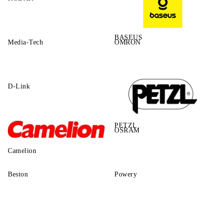
BASEUS
Media-Tech
OMRON
D-Link
PETZL
OSRAM
Camelion
Beston
Powery