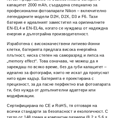
капацитет 2000 mAh, създадена специално за
професионални фотоапарати Nikon – включително
легендарните модели D2H, D2X, D3 и F6. Тази
батерия е идеалният заместител на оригиналните
EN-EL4 и EN-EL4a, когато се нуждаеш от надеждна
енергия и дълготрайна производителност.
Изработена с висококачествени литиево-йонни
клетки, батерията предлага висока енергийна
плътност, ниска степен на саморазряд и липса на
„memory effect“. Това означава, че можеш да я
зареждаш по всяко време, без да губи капацитет –
идеално за фотографи, които не искат да пропуснат
нито един кадър. Батерията е проектирана с
прецизност, за да пасне перфектно във фотоапарата
ти, без нужда от допълнителни адаптери или
модификации.
Сертифицирана по CE и RoHS, тя отговаря на
всички стандарти за безопасност и екологичност. С
тегло от 148 грама и компактни размери (8.2 × 5.6 ×