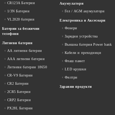
CR123A Батерии
Акумулатори
1/3N Батерии
Гел / AGM акумулатори
VL2020 батерии
Електроника и Аксесоари
Фенери
Батерии за безжични
телефони
Зарядни устройства
Литиеви батерии
Външна батерия Power bank
АА литиеви батерии
Кабели и преходници
ААА литиеви батерии
Флаш памет
Литиеви батерии 18650
LED крушки
CR-V9 Батерии
Филтри
CR2 Батерии
Здравни продукти
2CR5 Батерии
CRP2 Батерии
PX28L Батерии